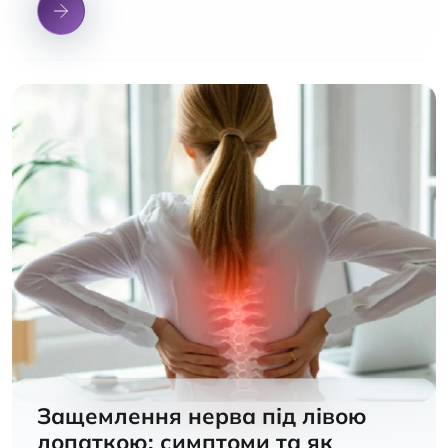
Защемлення нерва під лівою
лопаткою: симптоми та як