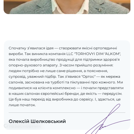
Спочатку з’явилася ідея — створювати якісні ортопедичні
вироби. Так виникла компанія LLC "TORHOVYI DIM "ALKOM",
яка почала виробництво продукції для підтримки здоров’я
опорно-рухового апарату. З часом прийшло розуміння:
людям потрібно не лише саме рішення, а пояснення,
супровід, уважний підбір. Так з’явився "Ортос" — як мережа
салонів, заснована на турботі та піклуванні про кожного. Ми
подивилися на клієнта комплексно — і почали представляти
в наших салонах європейські бренди, де якість — передусім.
Це був наш перехід від виробника до сервісу. І, здається, це
лише початок.
Олексій Шелковський
Співзасновник