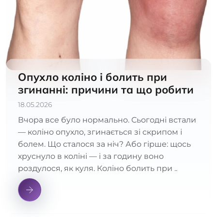
Опухло коліно і болить при
згинанні: причини та що робити
18.05.2026
Вчора все було нормально. Сьогодні встали
— коліно опухло, згинається зі скрипом і
болем. Що сталося за ніч? Або гірше: щось
хруснуло в коліні — і за годину воно
роздулося, як куля. Коліно болить при ..