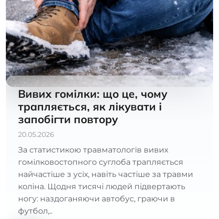
Вивих гомілки: що це, чому
трапляється, як лікувати і
запобігти повтору
20.05.2026
За статистикою травматологів вивих
гомілковостопного суглоба трапляється
найчастіше з усіх, навіть частіше за травми
коліна. Щодня тисячі людей підвертають
ногу: наздоганяючи автобус, граючи в
футбол,..