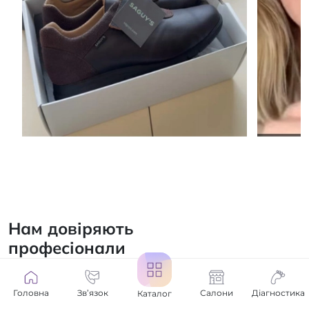
Нам довіряють
професіонали
Нашими ключовими
Головна
Зв’язок
Салони
Діагностика
партнерами стають ті, для кого
Каталог