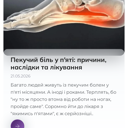
Пекучий біль у п'яті: причини,
наслідки та лікування
21.05.2026
Багато людей живуть із пекучим болем у
п'яті місяцями. А іноді і роками. Терплять, бо
"ну то ж просто втома від роботи на ногах,
пройде саме". Соромно йти до лікаря з
"якимись п'ятами", є ж серйозніші..