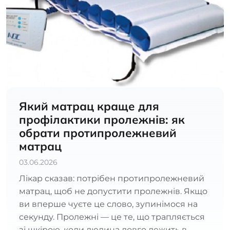
Який матрац краще для
профілактики пролежнів: як
обрати протипролежневий
матрац
03.06.2026
Лікар сказав: потрібен протипролежневий
матрац, щоб не допустити пролежнів. Якщо
ви вперше чуєте це слово, зупинімося на
секунду. Пролежні — це те, що трапляється
зі шкірою, коли людина довго лежить в..