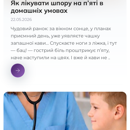
Як лікувати шпору на п’яті в
домашніх умовах
22.05.2026
Чудовий ранок: за вікном сонце, у планах
приємний день, уже уявляєте чашку
запашної кави… Спускаєте ноги з ліжка, і тут
— бац! — гострий біль проштрикує п’яту,
наче наступили на цвях. І вже й кави не ..