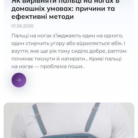
Як вирівняти пальці на ногах в
домашніх умовах: причини та
ефективні методи
01.06.2026
Пальці на ногах з’їжджають один на одного,
один стирчить угору або відхиляється вбік. І
взуття, яке ще рік тому сиділо добре, раптом
починає тиснути й натирати... Криві пальці
на ногах — проблема поши..