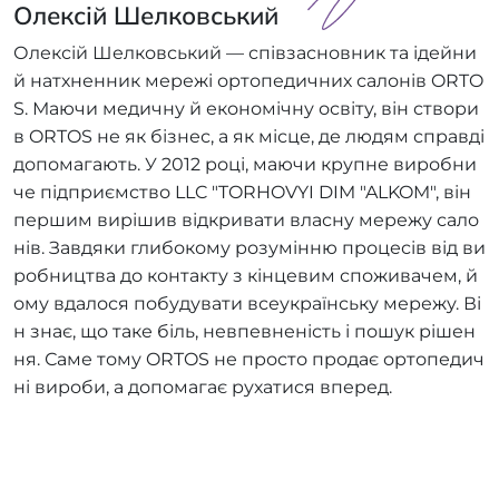
Олексій Шелковський
Олексій Шелковський — співзасновник та ідейни
й натхненник мережі ортопедичних салонів ORTO
S. Маючи медичну й економічну освіту, він створи
в ORTOS не як бізнес, а як місце, де людям справді
допомагають. У 2012 році, маючи крупне виробни
че підприємство LLC "TORHOVYI DIM "ALKOM", він
першим вирішив відкривати власну мережу сало
нів. Завдяки глибокому розумінню процесів від ви
робництва до контакту з кінцевим споживачем, й
ому вдалося побудувати всеукраїнську мережу. Ві
н знає, що таке біль, невпевненість і пошук рішен
ня. Саме тому ORTOS не просто продає ортопедич
ні вироби, а допомагає рухатися вперед.