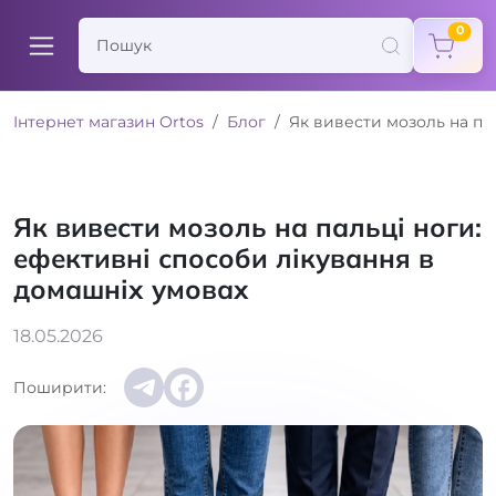
items
0
Інтернет магазин Ortos
Блог
Як вивести мозоль на па
Як вивести мозоль на пальці ноги:
ефективні способи лікування в
домашніх умовах
18.05.2026
Поширити: