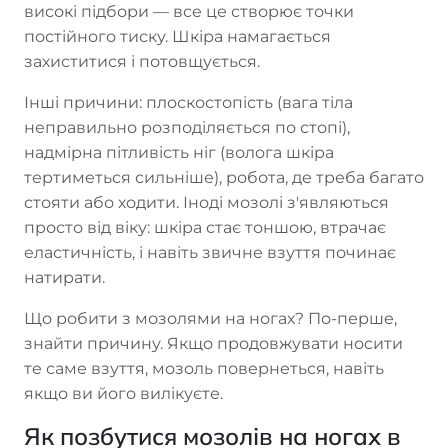
високі підбори — все це створює точки
постійного тиску. Шкіра намагається
захиститися і потовщується.
Інші причини: плоскостопість (вага тіла
неправильно розподіляється по стопі),
надмірна пітливість ніг (волога шкіра
тертиметься сильніше), робота, де треба багато
стояти або ходити. Іноді мозолі з'являються
просто від віку: шкіра стає тоншою, втрачає
еластичність, і навіть звичне взуття починає
натирати.
Що робити з мозолями на ногах? По-перше,
знайти причину. Якщо продовжувати носити
те саме взуття, мозоль повернеться, навіть
якщо ви його вилікуєте.
Як позбутися мозолів на ногах в