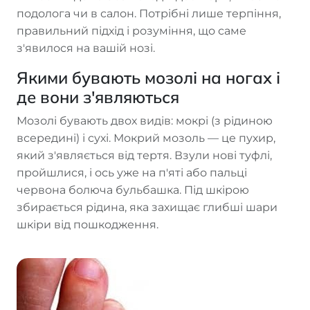
подолога чи в салон. Потрібні лише терпіння,
правильний підхід і розуміння, що саме
з'явилося на вашій нозі.
Якими бувають мозолі на ногах і
де вони з'являються
Мозолі бувають двох видів: мокрі (з рідиною
всередині) і сухі. Мокрий мозоль — це пухир,
який з'являється від тертя. Взули нові туфлі,
пройшлися, і ось уже на п'яті або пальці
червона болюча бульбашка. Під шкірою
збирається рідина, яка захищає глибші шари
шкіри від пошкодження.