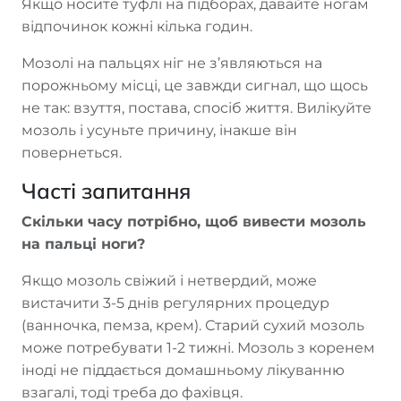
Якщо носите туфлі на підборах, давайте ногам
відпочинок кожні кілька годин.
Мозолі на пальцях ніг не з’являються на
порожньому місці, це завжди сигнал, що щось
не так: взуття, постава, спосіб життя. Вилікуйте
мозоль і усуньте причину, інакше він
повернеться.
Часті запитання
Скільки часу потрібно, щоб вивести мозоль
на пальці ноги?
Якщо мозоль свіжий і нетвердий, може
вистачити 3-5 днів регулярних процедур
(ванночка, пемза, крем). Старий сухий мозоль
може потребувати 1-2 тижні. Мозоль з коренем
іноді не піддається домашньому лікуванню
взагалі, тоді треба до фахівця.