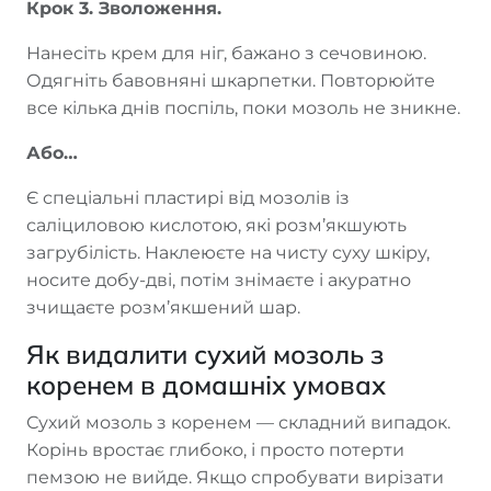
Крок 3. Зволоження.
Нанесіть крем для ніг, бажано з сечовиною.
Одягніть бавовняні шкарпетки. Повторюйте
все кілька днів поспіль, поки мозоль не зникне.
Або…
Є спеціальні пластирі від мозолів із
саліциловою кислотою, які розм’якшують
загрубілість. Наклеюєте на чисту суху шкіру,
носите добу-дві, потім знімаєте і акуратно
зчищаєте розм’якшений шар.
Як видалити сухий мозоль з
коренем в домашніх умовах
Сухий мозоль з коренем — складний випадок.
Корінь вростає глибоко, і просто потерти
пемзою не вийде. Якщо спробувати вирізати