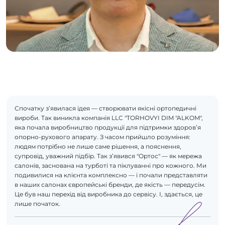
Спочатку з’явилася ідея — створювати якісні ортопедичні
вироби. Так виникла компанія LLC "TORHOVYI DIM "ALKOM",
яка почала виробництво продукції для підтримки здоров’я
опорно-рухового апарату. З часом прийшло розуміння:
людям потрібно не лише саме рішення, а пояснення,
супровід, уважний підбір. Так з’явився "Ортос" — як мережа
салонів, заснована на турботі та піклуванні про кожного. Ми
подивилися на клієнта комплексно — і почали представляти
в наших салонах європейські бренди, де якість — передусім.
Це був наш перехід від виробника до сервісу. І, здається, це
лише початок.