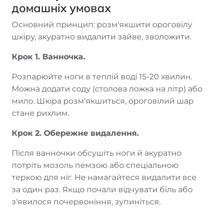
домашніх умовах
Основний принцип: розм'якшити ороговілу
шкіру, акуратно видалити зайве, зволожити.
Крок 1. Ванночка.
Розпарюйте ноги в теплій воді 15-20 хвилин.
Можна додати соду (столова ложка на літр) або
мило. Шкіра розм'якшиться, ороговілий шар
стане рихлим.
Крок 2. Обережне видалення.
Після ванночки обсушіть ноги й акуратно
потріть мозоль пемзою або спеціальною
теркою для ніг. Не намагайтеся видалити все
за один раз. Якщо почали відчувати біль або
з'явилося почервоніння, зупиніться.