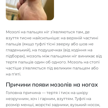
Мозолі на пальцях ніг з’являються там, де
взуття тисне найсильніше: на верхній частині
пальців (якщо туфлі тісні зверху або шов не
гладенький), на подушечках (від ходіння на
підборах), мозоль між пальцями ніг виникає від
тертя пальців один об одного. Мозоль на стопі
частіше з'являється під великим пальцем або
на п'яті.
Причини появи мозолів на ногах
Головна причина — тертя і тиск на шкіру
незручним, хоч і гарним, взуттям. Туфлі на
розмір менші, жорсткі задники, вузький носок,