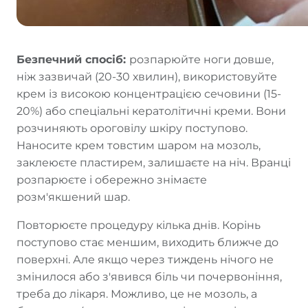
Безпечний спосіб:
розпарюйте ноги довше,
ніж зазвичай (20-30 хвилин), використовуйте
крем із високою концентрацією сечовини (15-
20%) або спеціальні кератолітичні креми. Вони
розчиняють ороговілу шкіру поступово.
Наносите крем товстим шаром на мозоль,
заклеюєте пластирем, залишаєте на ніч. Вранці
розпарюєте і обережно знімаєте
розм'якшений шар.
Повторюєте процедуру кілька днів. Корінь
поступово стає меншим, виходить ближче до
поверхні. Але якщо через тиждень нічого не
змінилося або з'явився біль чи почервоніння,
треба до лікаря. Можливо, це не мозоль, а