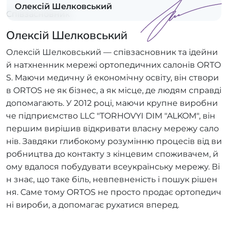
Олексій Шелковський
Співзасновник
Олексій Шелковський
Олексій Шелковський — співзасновник та ідейни
й натхненник мережі ортопедичних салонів ORTO
S. Маючи медичну й економічну освіту, він створи
в ORTOS не як бізнес, а як місце, де людям справді
допомагають. У 2012 році, маючи крупне виробни
че підприємство LLC "TORHOVYI DIM "ALKOM", він
першим вирішив відкривати власну мережу сало
нів. Завдяки глибокому розумінню процесів від ви
робництва до контакту з кінцевим споживачем, й
ому вдалося побудувати всеукраїнську мережу. Ві
н знає, що таке біль, невпевненість і пошук рішен
ня. Саме тому ORTOS не просто продає ортопедич
ні вироби, а допомагає рухатися вперед.