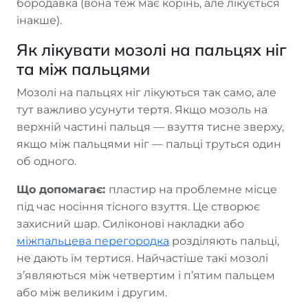
бородавка (вона теж має корінь, але лікується
інакше).
Як лікувати мозолі на пальцях ніг
та між пальцями
Мозолі на пальцях ніг лікуються так само, але
тут важливо усунути тертя. Якщо мозоль на
верхній частині пальця — взуття тисне зверху,
якщо між пальцями ніг — пальці труться один
об одного.
Що допомагає:
пластир на проблемне місце
під час носіння тісного взуття. Це створює
захисний шар. Силіконові накладки або
міжпальцева перегородка
розділяють пальці,
не дають їм тертися. Найчастіше такі мозолі
з’являються між четвертим і п’ятим пальцем
або між великим і другим.