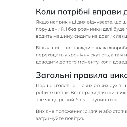
Коли потрібні вправи 
Якщо наприкінці дня відчуваєте, що ши
порушений, і без розминки далі буде т
водить машину, сидить на довгих лекц
Біль у шиї — не завжди ознака хвороби
переходить у хронічну скутість, а там
доводити до того моменту, коли довед
Загальні правила вик
Перше і головне: ніяких різких рухів,
робите не так. Всі вправи для шиї ви
але якщо різкий біль — зупиніться.
Вихідне положення: сидячи або стоячи
затримуйте повітря.