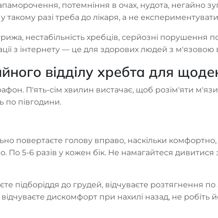
апаморочення, потемніння в очах, нудота, негайно з
 такому разі треба до лікаря, а не експериментувати 
(грижа, нестабільність хребців, серйозні порушення п
ації з інтернету — це для здорових людей з м'язовою 
йного відділу хребта для щоде
фон. П'ять-сім хвилин вистачає, щоб розім'яти м'язи
ь по півгодини.
льно повертаєте голову вправо, наскільки комфортно,
во. По 5-6 разів у кожен бік. Не намагайтеся дивитися
те підборіддя до грудей, відчуваєте розтягнення по з
відчуваєте дискомфорт при нахилі назад, не робіть 