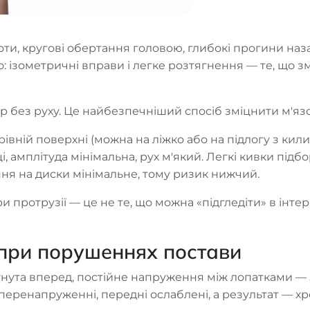
и, кругові обертання головою, глибокі прогини назад
: ізометричні вправи і легке розтягнення — те, що 
р без руху. Це найбезпечніший спосіб зміцнити м'яз
рівній поверхні (можна на ліжко або на підлогу з кил
 амплітуда мінімальна, рух м'який. Легкі кивки підбо
я на диски мінімальне, тому ризик нижчий.
 протрузії — це не те, що можна «підгледіти» в інтер
 при порушеннях постави
исунута вперед, постійне напруження між лопатками 
перенапруженні, передні ослаблені, а результат — хрон