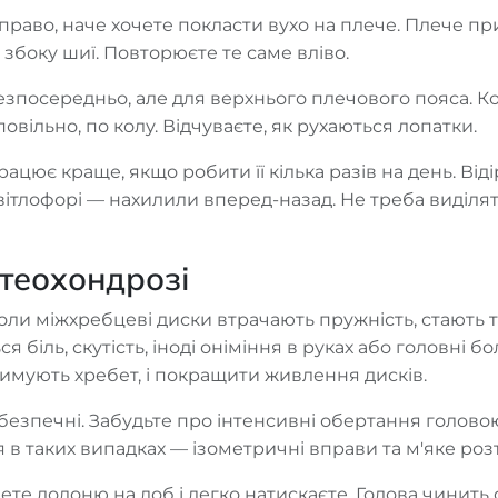
право, наче хочете покласти вухо на плече. Плече пр
 збоку шиї. Повторюєте те саме вліво.
езпосередньо, але для верхнього плечового пояса. Ко
овільно, по колу. Відчуваєте, як рухаються лопатки.
ацює краще, якщо робити її кілька разів на день. Ві
ітлофорі — нахилили вперед-назад. Не треба виділят
стеохондрозі
оли міжхребцеві диски втрачають пружність, стають 
ся біль, скутість, іноді оніміння в руках або головні 
римують хребет, і покращити живлення дисків.
и безпечні. Забудьте про інтенсивні обертання голов
я в таких випадках — ізометричні вправи та м'яке роз
ете долоню на лоб і легко натискаєте. Голова чинить 