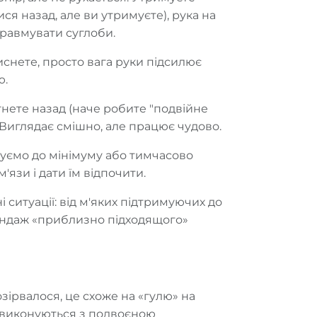
ся назад, але ви утримуєте), рука на
 травмувати суглоби.
иснете, просто вага руки підсилює
ю.
гнете назад (наче робите "подвійне
 Виглядає смішно, але працює чудово.
жуємо до мінімуму або тимчасово
'язи і дати їм відпочити.
ситуації: від м'яких підтримуючих до
бандаж «приблизно підходящого»
зірвалося, це схоже на «гулю» на
у виконуються з подвоєною