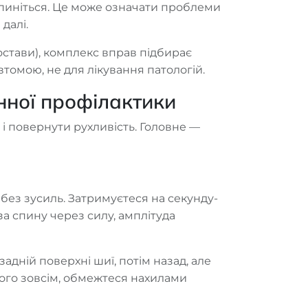
упиніться. Це може означати проблеми
далі.
остави), комплекс вправ підбирає
втомою, не для лікування патологій.
нної профілактики
 і повернути рухливість. Головне —
 без зусиль. Затримуєтеся на секунду-
 за спину через силу, амплітуда
адній поверхні шиї, потім назад, але
його зовсім, обмежтеся нахилами