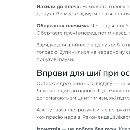
Нахили до плеча.
Нахиляєте голову в
до вуха. Ви маєте відчути розтягнення
Обертання плечима.
Це не для шиї б
Обертаєте плечі вперед, потім назад, п
Зарядка для шийного відділу хребта пр
головою. Зупинилися на червоному св
побутові паузи.
Вправи для шиї при о
Остеохондроз шийного відділу — це к
близько один до одного. Тоді з’являєть
допомагають зміцнити м'язи, які підт
Але тут важливо розуміти: не всі рух
компресію нервів. Рекомендації лікар
Ізометрія — це робота без руху.
Клад