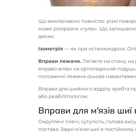
Що виключаємо повністю: різкі поворот
може розірвати «гулю». Що залишаємо
диски.
Ізометрія
— як при остеохондрозі. Опі
Вправи лежачи.
Лягаєте на спину на 
вправо-вліво на ортопедичній подушці,
положенні лежачи осьове навантаженн
Вправи для шийного відділу хребта при
або реабілітологом.
Вправи для м'язів шиї
Округлені плечі, сутулість, голова в
постава. Задні м'язи шиї в постійному 