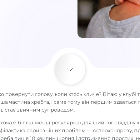
 повернути голову, коли хтось кличе? Вітаю у клубі т
а частина хребта, і саме тому він першим здається 
біль стає звичним супроводом.
(хоча б більш-менш регулярна) для шийного відділу х
офілактика серйозніших проблем — остеохондрозу, пр
Треба лише 10 хвилин щодня і дотримання простих ін