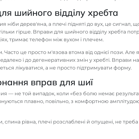
для шийного відділу хребта
я ніби дерев'яна, а плечі підняті до вух, це сигнал, 
ільки гірше. Вправи для шийного відділу хребта потр
іях, тримає телефон між вухом і плечем.
. Часто це просто м'язова втома від однієї пози. Але
 недалеко і до дегенеративних змін у хребті. Вправи н
еться лікуватися, а не просто підтримувати форму.
онання вправ для шиї
 шия — не той випадок, коли «без болю немає результат
конуються плавно, повільно, з комфортною амплітудо
, спина рівна, плечі розслаблені й опущені, не треба