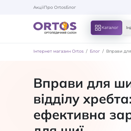
Акції
Про Ortos
Блог
Каталог
Ін
Інтернет магазин Ortos
Блог
Вправи для
Вправи для ш
відділу хребта
ефективна за
для шиї