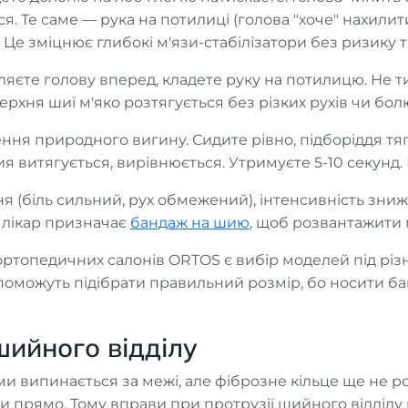
. Те саме — рука на потилиці (голова "хоче" нахилити
). Це зміцнює глибокі м'язи-стабілізатори без ризику
яєте голову вперед, кладете руку на потилицю. Не т
ерхня шиї м'яко розтягується без різких рухів чи бол
ння природного вигину. Сидите рівно, підборіддя тя
ия витягується, вирівнюється. Утримуєте 5-10 секунд.
ня (біль сильний, рух обмежений), інтенсивність зни
 лікар призначає
бандаж на шию
, щоб розвантажити м
ртопедичних салонів ORTOS є вибір моделей під різні 
поможуть підібрати правильний розмір, бо носити 
шийного відділу
и випинається за межі, але фіброзне кільце ще не ро
ати прямо. Тому вправи при протрузії шийного відділ