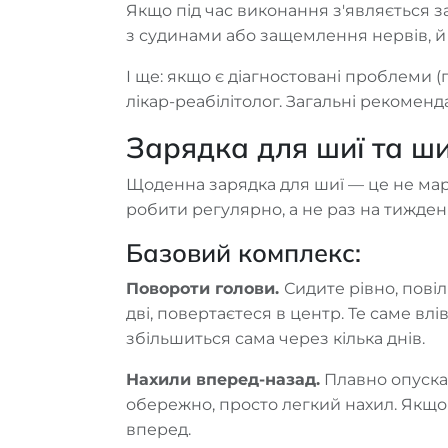
Якщо під час виконання з'являється з
з судинами або защемлення нервів, й у
І ще: якщо є діагностовані проблеми 
лікар-реабілітолог. Загальні рекоменд
Зарядка для шиї та ши
Щоденна зарядка для шиї — це не мара
робити регулярно, а не раз на тижден
Базовий комплекс:
Повороти голови.
Сидите рівно, пові
дві, повертаєтеся в центр. Те саме влі
збільшиться сама через кілька днів.
Нахили вперед-назад.
Плавно опускає
обережно, просто легкий нахил. Якщо 
вперед.