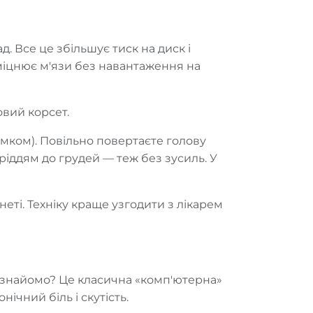
. Все це збільшує тиск на диск і
зміцнює м'язи без навантаження на
овий корсет.
имком). Повільно повертаєте голову
ріддям до грудей — теж без зусиль. У
неті. Техніку краще узгодити з лікарем
— знайомо? Це класична «комп'ютерна»
ічний біль і скутість.