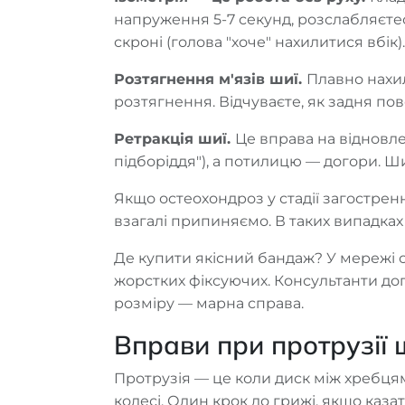
напруження 5-7 секунд, розслабляєтеся
скроні (голова "хоче" нахилитися вбік
Розтягнення м'язів шиї.
Плавно нахил
розтягнення. Відчуваєте, як задня пов
Ретракція шиї.
Це вправа на відновле
підборіддя"), а потилицю — догори. Ш
Якщо остеохондроз у стадії загострен
взагалі припиняємо. В таких випадках
Де купити якісний бандаж? У мережі о
жорстких фіксуючих. Консультанти до
розміру — марна справа.
Вправи при протрузії 
Протрузія — це коли диск між хребцям
колесі. Один крок до грижі, якщо каз