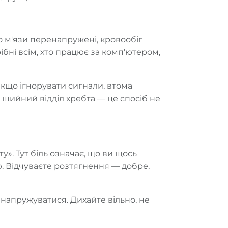
що м'язи перенапружені, кровообіг
ібні всім, хто працює за комп'ютером,
 якщо ігнорувати сигнали, втома
а шийний відділ хребта — це спосіб не
у». Тут біль означає, що ви щось
ю. Відчуваєте розтягнення — добре,
 напружуватися. Дихайте вільно, не