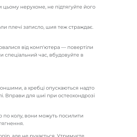
и цьому нерухоме, не підтягуйте його
ли плечі затисло, шия теж страждає.
дірвалися від комп'ютера — повертіли
и спеціальний час, вбудовуйте в
тоншими, а хребці опускаються надто
болі. Вправи для шиї при остеохондрозі
ою по колу, вони можуть посилити
тягнення.
опір, але не рухається. Утримуєте