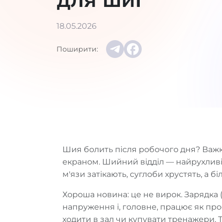
18.05.2026
Поширити:
Шия болить після робочого дня? Важко
екраном. Шийний відділ — найрухливіш
м'язи затікають, суглоби хрустять, а 
Хороша новина: це не вирок. Зарядка 
напруження і, головне, працює як пр
ходити в зал чи купувати тренажери. 