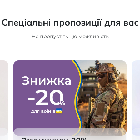
тий мисок, II
омпресії 50485
is
Спеціальні пропозиції для вас
Не пропустіть цю можливість