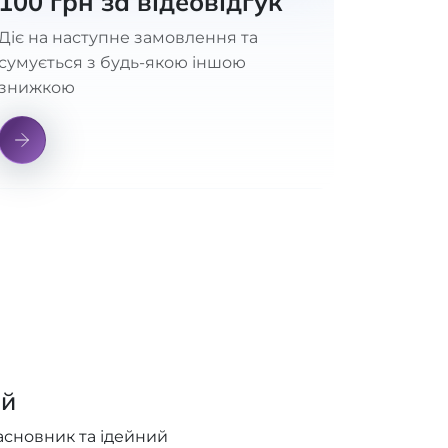
100 грн за відеовідгук
Діє на наступне замовлення та
сумується з будь-якою іншою
знижкою
ий
асновник та ідейний