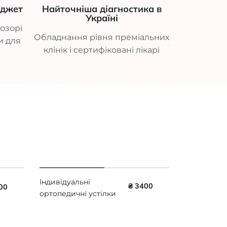
юджет
Найточніша діагностика в
Україні
озорі
Обладнання рівня преміальних
и для
клінік і сертифіковані лікарі
Індивідуальні
₴ 3400
00
ортопедичні устілки