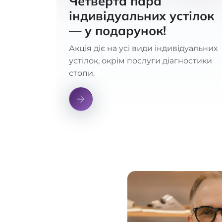
Четверта пара
індивідуальних устілок
— у подарунок!
Акція діє на усі види індивідуальних
устілок, окрім послуги діагностики
стопи.