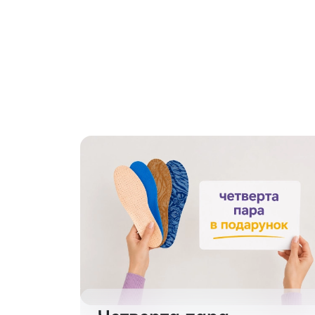
Алком 2030
відкри
клас к
Sigvar