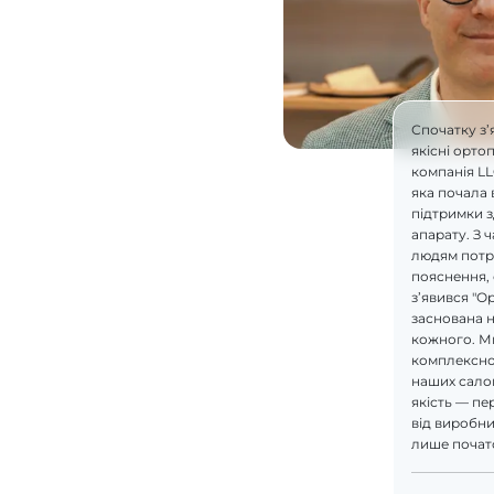
Спочатку з’
якісні орто
компанія L
яка почала 
підтримки 
апарату. З 
людям потрі
пояснення, 
з’явився "О
заснована н
кожного. М
комплексно
наших салон
якість — пе
від виробник
лише почат