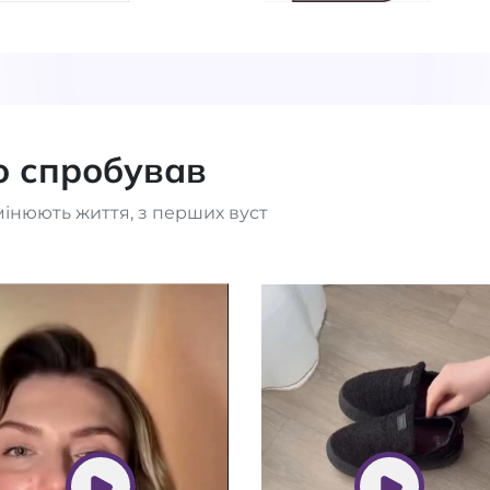
то спробував
мінюють життя, з перших вуст