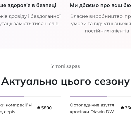
ше здоров’я в безпеці
Ми дбаємо про ваш б
ків досвіду і бездоганної
Власне виробництво, пр
тації замість тисячі слів
умови та відчутні знижк
постійних клієнтів
У топі зараз
Актуально цього сезону
хи компресійні
Ортопедичне взуття
₴ 5800
₴ 36
с, серія
кросівки Diawin DW
ial
active Black Coffee AF
OREGULATING,