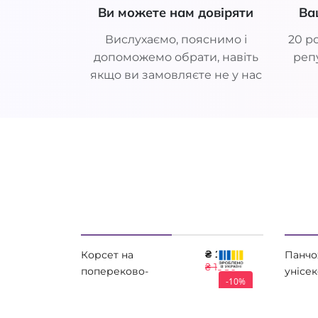
Ви можете нам довіряти
Ва
Вислухаємо, пояснимо і
20 ро
допоможемо обрати, навіть
репу
якщо ви замовляєте не у нас
₴ 1782
Корсет на
Панчо
₴ 1980
попереково-
унісек
-10%
крижовий відділ
Essent
хребта (посилений)
THERM