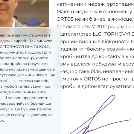
натхненник мережі ортопедич
Маючи медичну й економічну ос
ORTOS не як бізнес, а як місце
допомагають. У 2012 році, ма
підприємство LLC "TORHOVYI D
явилася ідея — створювати
першим вирішив відкривати в
педичні вироби. Так виникла
LC "TORHOVYI DIM "ALKOM",
Завдяки глибокому розумінню 
виробництво продукції для
виробництва до контакту з кі
здоров’я опорно-рухового
йому вдалося побудувати всеу
часом прийшло розуміння:
бно не лише саме рішення, а
знає, що таке біль, невпевнені
супровід, уважний підбір. Так
Саме тому ORTOS не просто п
ртос" — як мережа салонів,
вироби, а допомагає рухатися 
а турботі та піклуванні про
и подивилися на клієнта
 — і почали представляти в
ах європейські бренди, де
редусім. Це був наш перехід
а до сервісу. І, здається, це
ок.