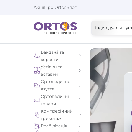
Акції
Про Ortos
Блог
Індивідуальні ус
Бандажі та
корсети
Устілки та
вставки
Ортопедичне
взуття
Ортопедичні
товари
Компресійний
трикотаж
Реабілітація