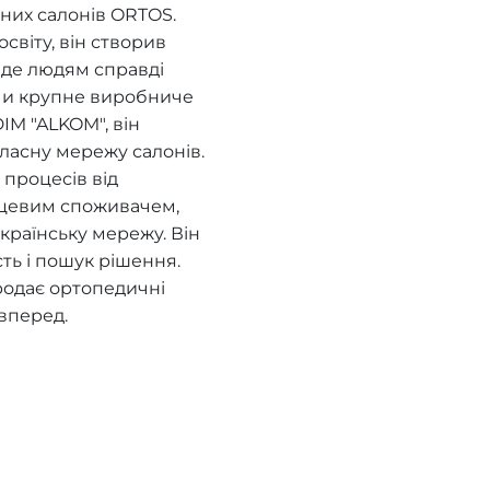
них салонів ORTOS.
віту, він створив
, де людям справді
ючи крупне виробниче
IM "ALKOM", він
ласну мережу салонів.
процесів від
нцевим споживачем,
країнську мережу. Він
сть і пошук рішення.
родає ортопедичні
вперед.