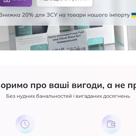
Знижка 20% для ЗСУ на товари нашого імпорту
оримо про ваші вигоди, а не п
Без нудних банальностей і вигаданих досягнень