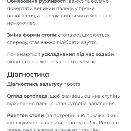
Обмеження рухливості
: важко та боляче
повертати великий палець у пряме
положення, а з часом випрямити його стає
неможливо.
Зміна форми стопи
: стопа розширюється
спереду, стає важко підібрати взуття.
Починаються
ускладнення під час ходьби
,
людина береже ногу і трохи кульгає.
Діагностика
Діагностика вальгусу
проста:
Огляд ортопеда
, щоб фахівець оцінив ступінь
відхилення пальця, стан суглоба, запалення.
Рентген стопи
(за потреби), що покаже, який
кут відхилення пальця, стан суглобів. Рентген
допоможе лікареві визначити ступінь