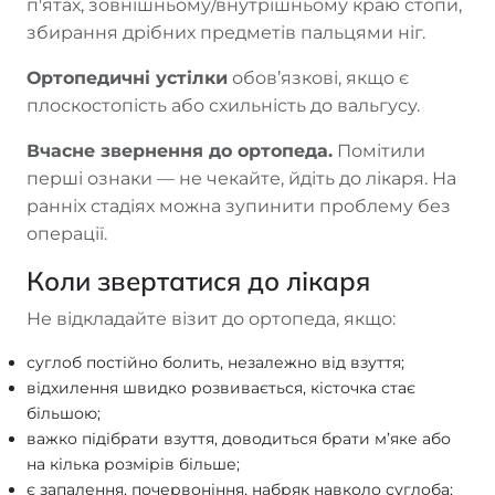
п'ятах, зовнішньому/внутрішньому краю стопи,
збирання дрібних предметів пальцями ніг.
Ортопедичні устілки
обов’язкові, якщо є
плоскостопість або схильність до вальгусу.
Вчасне звернення до ортопеда.
Помітили
перші ознаки — не чекайте, йдіть до лікаря. На
ранніх стадіях можна зупинити проблему без
операції.
Коли звертатися до лікаря
Не відкладайте візит до ортопеда, якщо:
суглоб постійно болить, незалежно від взуття;
відхилення швидко розвивається, кісточка стає
більшою;
важко підібрати взуття, доводиться брати м’яке або
на кілька розмірів більше;
є запалення, почервоніння, набряк навколо суглоба;