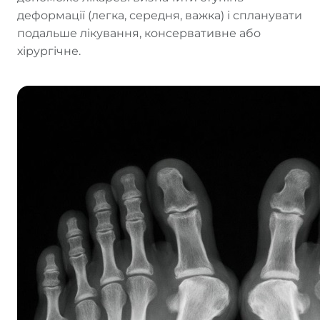
деформації (легка, середня, важка) і спланувати
подальше лікування, консервативне або
хірургічне.