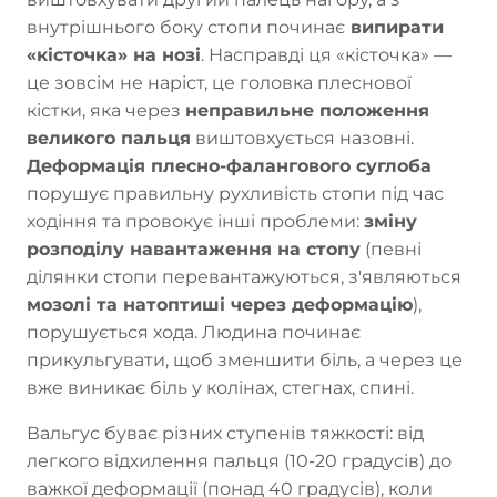
внутрішнього боку стопи починає
випирати
«кісточка» на нозі
. Насправді ця «кісточка» —
це зовсім не наріст, це головка плеснової
кістки, яка через
неправильне положення
великого пальця
виштовхується назовні.
Деформація плесно-фалангового суглоба
порушує правильну рухливість стопи під час
ходіння та провокує інші проблеми:
зміну
розподілу навантаження на стопу
(певні
ділянки стопи перевантажуються, з'являються
мозолі та натоптиші через деформацію
),
порушується хода. Людина починає
прикульгувати, щоб зменшити біль, а через це
вже виникає біль у колінах, стегнах, спині.
Вальгус буває різних ступенів тяжкості: від
легкого відхилення пальця (10-20 градусів) до
важкої деформації (понад 40 градусів), коли