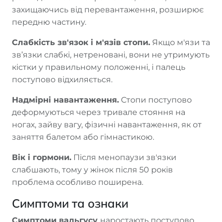
захищаючись від перевантаження, розширює
передню частину.
Слабкість зв'язок і м'язів стопи.
Якщо м'язи та
зв’язки слабкі, нетреновані, вони не утримують
кістки у правильному положенні, і палець
поступово відхиляється.
Надмірні навантаження.
Стопи поступово
деформуються через тривале стояння на
ногах, зайву вагу, фізичні навантаження, як от
заняття балетом або гімнастикою.
Вік і гормони.
Після менопаузи зв'язки
слабшають, тому у жінок після 50 років
проблема особливо поширена.
Симптоми та ознаки
Симптоми вальгусу
наростають поступово.