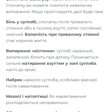
Спочатку ви можете помітити невеличке
випирання. Якщо проігноруєте, далі буде таке:
Біль у суглобі,
спочатку після тривалого
стояння або в тісному взутті, потім постійний,
ниючий.
Болючість при тривалому стоянні
стає нормою життя.
Випирання «кісточки»
: суглоб червоний,
запалений, болить при дотику. Починається
сильне
натирання взуттям у зоні суглоба
,
часто до крові.
Набряк
навколо суглоба, особливо ввечері
після навантаження.
Мозолі і натоптиші
, бо навантаження
розподіляється неправильно.