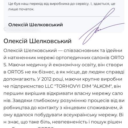
Це був наш перехід від виробника до сервісу. І, здається, це
лише початок.
Олексій Шелковський
Співзасновник
Олексій Шелковський
Олексій Шелковський — співзасновник та ідейни
й натхненник мережі ортопедичних салонів ORTO
S. Маючи медичну й економічну освіту, він створи
в ORTOS не як бізнес, а як місце, де людям справді
допомагають. У 2012 році, маючи крупне виробни
че підприємство LLC "TORHOVYI DIM "ALKOM", він
першим вирішив відкривати власну мережу сало
нів. Завдяки глибокому розумінню процесів від ви
робництва до контакту з кінцевим споживачем, й
ому вдалося побудувати всеукраїнську мережу. Ві
н знає, що таке біль, невпевненість і пошук рішен