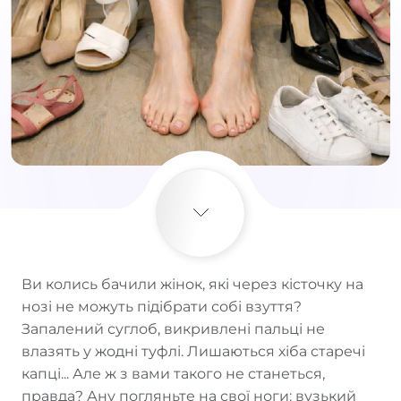
Ви колись бачили жінок, які через кісточку на
нозі не можуть підібрати собі взуття?
Запалений суглоб, викривлені пальці не
влазять у жодні туфлі. Лишаються хіба старечі
капці... Але ж з вами такого не станеться,
правда? Ану погляньте на свої ноги: вузький