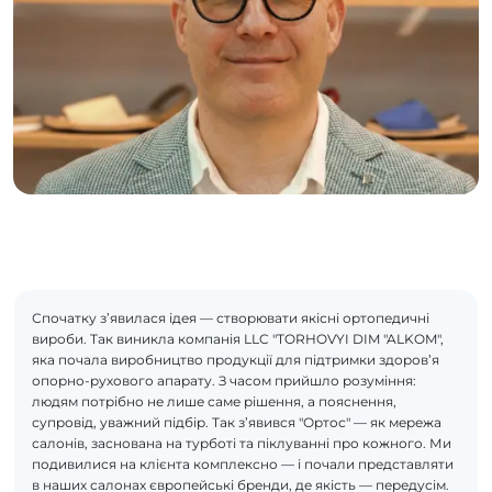
Спочатку з’явилася ідея — створювати якісні ортопедичні
вироби. Так виникла компанія LLC "TORHOVYI DIM "ALKOM",
яка почала виробництво продукції для підтримки здоров’я
опорно-рухового апарату. З часом прийшло розуміння:
людям потрібно не лише саме рішення, а пояснення,
супровід, уважний підбір. Так з’явився "Ортос" — як мережа
салонів, заснована на турботі та піклуванні про кожного. Ми
подивилися на клієнта комплексно — і почали представляти
в наших салонах європейські бренди, де якість — передусім.