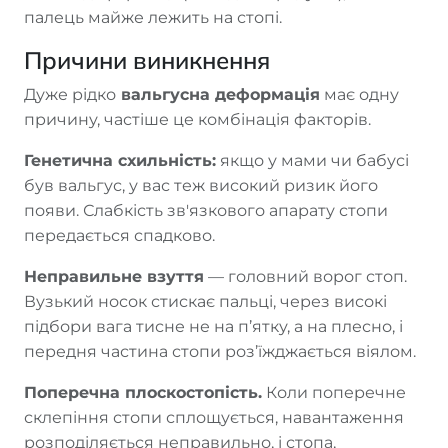
палець майже лежить на стопі.
Причини виникнення
Дуже рідко
вальгусна деформація
має одну
причину, частіше це комбінація факторів.
Генетична схильність:
якщо у мами чи бабусі
був вальгус, у вас теж високий ризик його
появи. Слабкість зв'язкового апарату стопи
передається спадково.
Неправильне взуття
— головний ворог стоп.
Вузький носок стискає пальці, через високі
підбори вага тисне не на п’ятку, а на плесно, і
передня частина стопи роз’їжджається віялом.
Поперечна плоскостопість.
Коли поперечне
склепіння стопи сплощується, навантаження
розподіляється неправильно, і стопа,