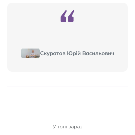
Скуратов Юрій Васильович
У топі зараз