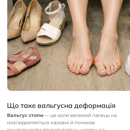
Що таке вальгусна деформація
Вальгус стопи
— це коли великий палець на
нозі відхиляється назовні й починає
виштовхувати другий палець нагору, а з