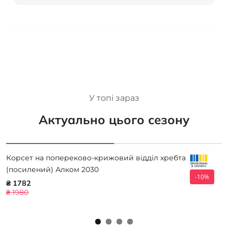
У топі зараз
Актуально цього сезону
Корсет на попереково-крижовий відділ хребта
(посилений) Алком 2030
-10%
₴ 1782
₴ 1980