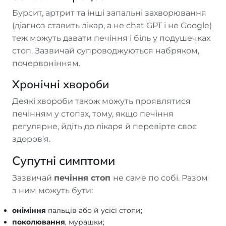
Бурсит, артрит та інші запальні захворювання
(діагноз ставить лікар, а не chat GPT і не Google)
теж можуть давати печіння і біль у подушечках
стоп. Зазвичай супроводжуються набряком,
почервонінням.
Хронічні хвороби
Деякі хвороби також можуть проявлятися
печінням у стопах, тому, якщо печіння
регулярне, йдіть до лікаря й перевірте своє
здоров'я.
Супутні симптоми
Зазвичай
печіння стоп
не саме по собі. Разом
з ним можуть бути:
оніміння
пальців або й усієї стопи;
поколювання
, мурашки;