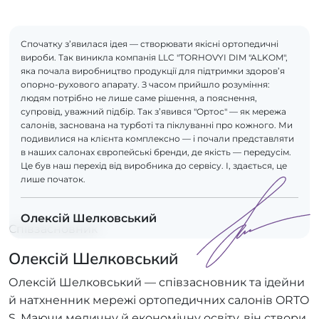
Спочатку з’явилася ідея — створювати якісні ортопедичні
вироби. Так виникла компанія LLC "TORHOVYI DIM "ALKOM",
яка почала виробництво продукції для підтримки здоров’я
опорно-рухового апарату. З часом прийшло розуміння:
людям потрібно не лише саме рішення, а пояснення,
супровід, уважний підбір. Так з’явився "Ортос" — як мережа
салонів, заснована на турботі та піклуванні про кожного. Ми
подивилися на клієнта комплексно — і почали представляти
в наших салонах європейські бренди, де якість — передусім.
Це був наш перехід від виробника до сервісу. І, здається, це
лише початок.
Олексій Шелковський
Співзасновник
Олексій Шелковський
Олексій Шелковський — співзасновник та ідейни
й натхненник мережі ортопедичних салонів ORTO
S. Маючи медичну й економічну освіту, він створи