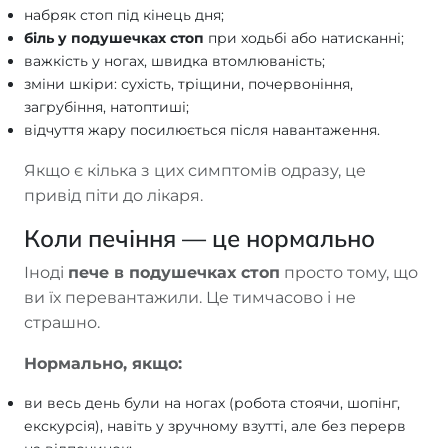
набряк стоп під кінець дня;
біль у подушечках стоп
при ходьбі або натисканні;
важкість у ногах, швидка втомлюваність;
зміни шкіри: сухість, тріщини, почервоніння,
загрубіння, натоптиші;
відчуття жару посилюється після навантаження.
Якщо є кілька з цих симптомів одразу, це
привід піти до лікаря.
Коли печіння — це нормально
Іноді
пече в подушечках стоп
просто тому, що
ви їх перевантажили. Це тимчасово і не
страшно.
Нормально, якщо:
ви весь день були на ногах (робота стоячи, шопінг,
екскурсія), навіть у зручному взутті, але без перерв