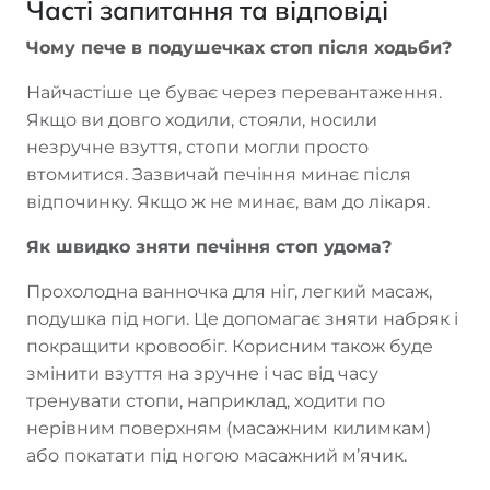
Часті запитання та відповіді
Чому пече в подушечках стоп після ходьби?
Найчастіше це буває через перевантаження.
Якщо ви довго ходили, стояли, носили
незручне взуття, стопи могли просто
втомитися. Зазвичай печіння минає після
відпочинку. Якщо ж не минає, вам до лікаря.
Як швидко зняти печіння стоп удома?
Прохолодна ванночка для ніг, легкий масаж,
подушка під ноги. Це допомагає зняти набряк і
покращити кровообіг. Корисним також буде
змінити взуття на зручне і час від часу
тренувати стопи, наприклад, ходити по
нерівним поверхням (масажним килимкам)
або покатати під ногою масажний м’ячик.