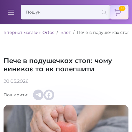
items
0
Інтернет магазин Ortos
Блог
Пече в подушечках стоп:
Пече в подушечках стоп: чому
виникає та як полегшити
20.05.2026
Поширити: