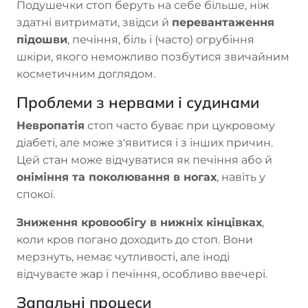
Подушечки стоп беруть на себе більше, ніж
здатні витримати, звідси й
перевантаження
підошви
, печіння, біль і (часто) огрубіння
шкіри, якого неможливо позбутися звичайним
косметичним доглядом.
Проблеми з нервами і судинами
Невропатія
стоп часто буває при цукровому
діабеті, але може з'явитися і з інших причин.
Цей стан може відчуватися як печіння або й
оніміння та поколювання в ногах
, навіть у
спокої.
Зниження кровообігу в нижніх кінцівках
,
коли кров погано доходить до стоп. Вони
мерзнуть, немає чутливості, але іноді
відчуваєте жар і печіння, особливо ввечері.
Запальні процеси