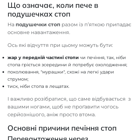
Що означає, коли пече в
подушечках стоп
На
подушечки стоп
разом із п’яткою припадає
основне навантаження.
Ось які відчуття при цьому можуть бути:
жар у передній частині стопи
чи печіння, так, ніби
стопа гріється зсередини й потребує охолодження;
поколювання, "мурашки", схожі на легкі удари
струмом;
тиск, ніби стопа в лещатах.
І важливо розібратися, що саме відбувається з
вашими ногами, щоб не проґавити чогось
серйознішого, аніж просто втома.
Основні причини печіння стоп
Перевантаження через