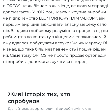
в ORTOS не як бізнес, а як місце, де людям справді
допомагають. У 2012 році, маючи крупне виробни
че підприємство LLC "TORHOVYI DIM "ALKOM", він
першим вирішив відкривати власну мережу сало
нів. Завдяки глибокому розумінню процесів від ви
робництва до контакту з кінцевим споживачем, й
ому вдалося побудувати всеукраїнську мережу. Ві
н знає, що таке біль, невпевненість і пошук рішен
ня. Саме тому ORTOS не просто продає ортопедич
ні вироби, а допомагає рухатися вперед.
Живі історіх тих, хто
спробував
Дізнайтеся, як ортопедичні вироби змінюють