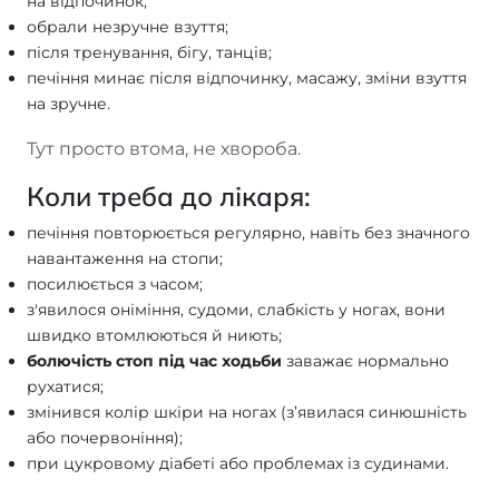
на відпочинок;
обрали незручне взуття;
після тренування, бігу, танців;
печіння минає після відпочинку, масажу, зміни взуття
на зручне.
Тут просто втома, не хвороба.
Коли треба до лікаря:
печіння повторюється регулярно, навіть без значного
навантаження на стопи;
посилюється з часом;
з'явилося оніміння, судоми, слабкість у ногах, вони
швидко втомлюються й ниють;
болючість стоп під час ходьби
заважає нормально
рухатися;
змінився колір шкіри на ногах (з’явилася синюшність
або почервоніння);
при цукровому діабеті або проблемах із судинами.