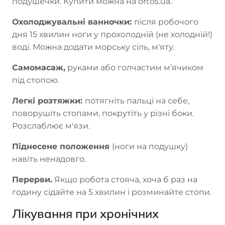
подушечки. Купити можна на ortos.ua.
Охолоджувальні ванночки:
після робочого
дня 15 хвилин ноги у прохолодній (не холодній!)
воді. Можна додати морську сіль, м'яту.
Самомасаж,
руками або голчастим м’ячиком
під стопою.
Легкі розтяжки:
потягніть пальці на себе,
поворушіть стопами, покрутіть у різні боки.
Розслаблює м'язи.
Піднесене положення
(ноги на подушку)
навіть ненадовго.
Перерви.
Якщо робота стояча, хоча б раз на
годину сідайте на 5 хвилин і розминайте стопи.
Лікування при хронічних