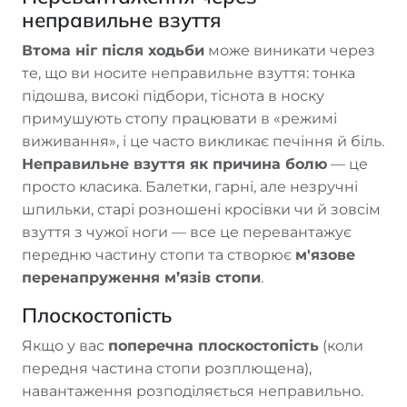
неправильне взуття
Втома ніг після ходьби
може виникати через
те, що ви носите неправильне взуття: тонка
підошва, високі підбори, тіснота в носку
примушують стопу працювати в «режимі
виживання», і це часто викликає печіння й біль.
Неправильне взуття як причина болю
— це
просто класика. Балетки, гарні, але незручні
шпильки, старі розношені кросівки чи й зовсім
взуття з чужої ноги — все це перевантажує
передню частину стопи та створює
м'язове
перенапруження м’язів стопи
.
Плоскостопість
Якщо у вас
поперечна плоскостопість
(коли
передня частина стопи розплющена),
навантаження розподіляється неправильно.