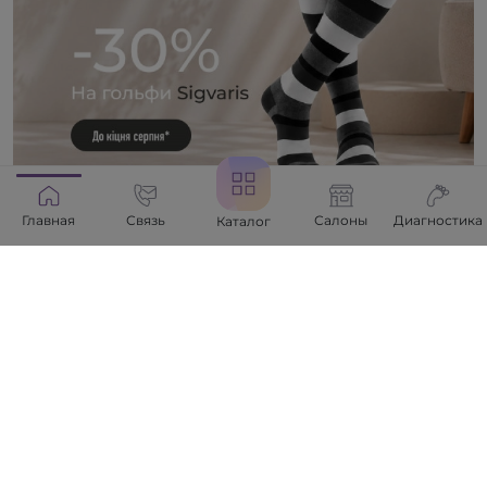
Главная
Связь
Салоны
Диагностика
Каталог
-30% на гольфы Sigvaris
Только до конца августа скидка гольфы
Sigvaris!