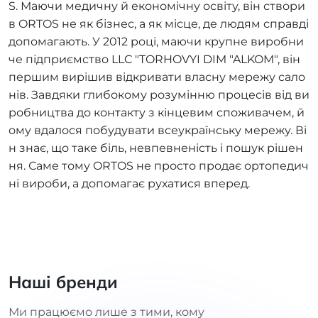
S. Маючи медичну й економічну освіту, він створи
в ORTOS не як бізнес, а як місце, де людям справді
допомагають. У 2012 році, маючи крупне виробни
че підприємство LLC "TORHOVYI DIM "ALKOM", він
першим вирішив відкривати власну мережу сало
нів. Завдяки глибокому розумінню процесів від ви
робництва до контакту з кінцевим споживачем, й
ому вдалося побудувати всеукраїнську мережу. Ві
н знає, що таке біль, невпевненість і пошук рішен
ня. Саме тому ORTOS не просто продає ортопедич
ні вироби, а допомагає рухатися вперед.
Наші бренди
Ми працюємо лише з тими, кому