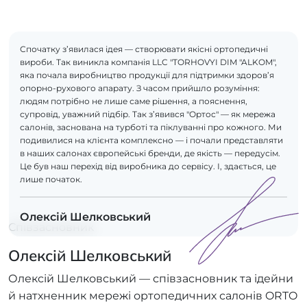
Спочатку з’явилася ідея — створювати якісні ортопедичні
вироби. Так виникла компанія LLC "TORHOVYI DIM "ALKOM",
яка почала виробництво продукції для підтримки здоров’я
опорно-рухового апарату. З часом прийшло розуміння:
людям потрібно не лише саме рішення, а пояснення,
супровід, уважний підбір. Так з’явився "Ортос" — як мережа
салонів, заснована на турботі та піклуванні про кожного. Ми
подивилися на клієнта комплексно — і почали представляти
в наших салонах європейські бренди, де якість — передусім.
Це був наш перехід від виробника до сервісу. І, здається, це
лише початок.
Олексій Шелковський
Співзасновник
Олексій Шелковський
Олексій Шелковський — співзасновник та ідейни
й натхненник мережі ортопедичних салонів ORTO