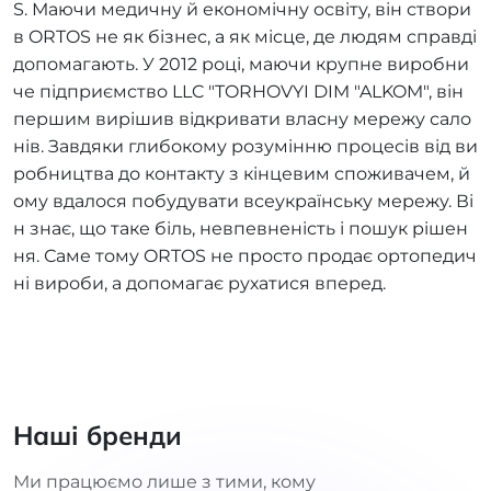
S. Маючи медичну й економічну освіту, він створи
в ORTOS не як бізнес, а як місце, де людям справді
допомагають. У 2012 році, маючи крупне виробни
че підприємство LLC "TORHOVYI DIM "ALKOM", він
першим вирішив відкривати власну мережу сало
нів. Завдяки глибокому розумінню процесів від ви
робництва до контакту з кінцевим споживачем, й
ому вдалося побудувати всеукраїнську мережу. Ві
н знає, що таке біль, невпевненість і пошук рішен
ня. Саме тому ORTOS не просто продає ортопедич
ні вироби, а допомагає рухатися вперед.
Наші бренди
Ми працюємо лише з тими, кому