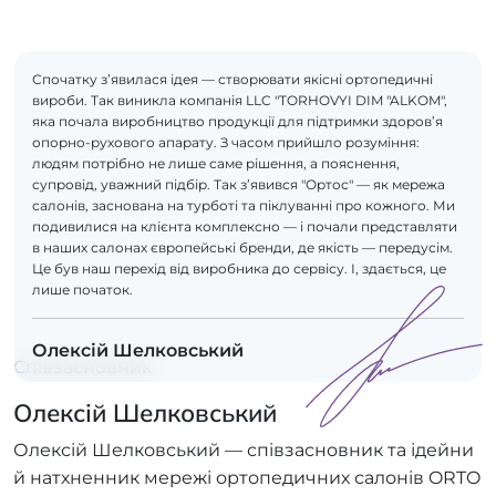
Спочатку з’явилася ідея — створювати якісні ортопедичні
вироби. Так виникла компанія LLC "TORHOVYI DIM "ALKOM",
яка почала виробництво продукції для підтримки здоров’я
опорно-рухового апарату. З часом прийшло розуміння:
людям потрібно не лише саме рішення, а пояснення,
супровід, уважний підбір. Так з’явився "Ортос" — як мережа
салонів, заснована на турботі та піклуванні про кожного. Ми
подивилися на клієнта комплексно — і почали представляти
в наших салонах європейські бренди, де якість — передусім.
Це був наш перехід від виробника до сервісу. І, здається, це
лише початок.
Олексій Шелковський
Співзасновник
Олексій Шелковський
Олексій Шелковський — співзасновник та ідейни
й натхненник мережі ортопедичних салонів ORTO