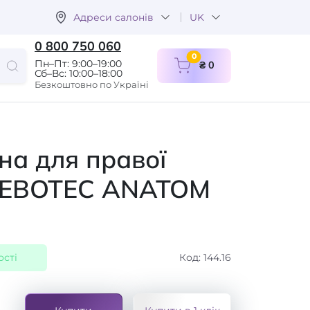
Адреси салонів
UK
0 800 750 060
items in cart
0
Пн–Пт: 9:00–19:00
₴ 0
Сб–Вс: 10:00–18:00
Безкоштовно по Україні
на для правої
REBOTEC ANATOM
ості
Код: 144.16