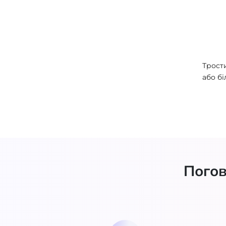
Трост
або б
NSC-9
Погов