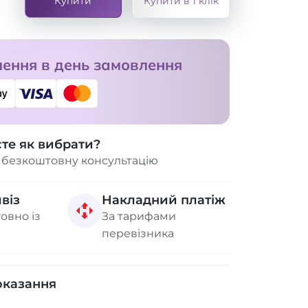
Купити
Купити в 1 клік
ення в день замовлення
єте як вибрати?
 безкоштовну консультацію
віз
Накладний платіж
овно із
За тарифами
перевізника
оказання