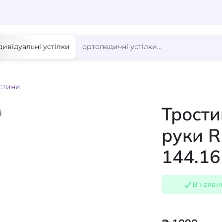
дивідуальні устілки
стини
Трости
руки 
144.16
В наявн