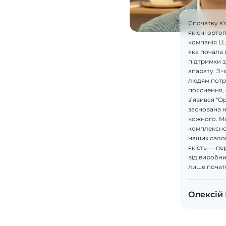
Спочатку з’
якісні орто
компанія L
яка почала 
підтримки 
апарату. З 
людям потрі
пояснення, 
з’явився "О
заснована н
кожного. М
комплексно
наших салон
якість — пе
від виробник
лише почат
Олексій