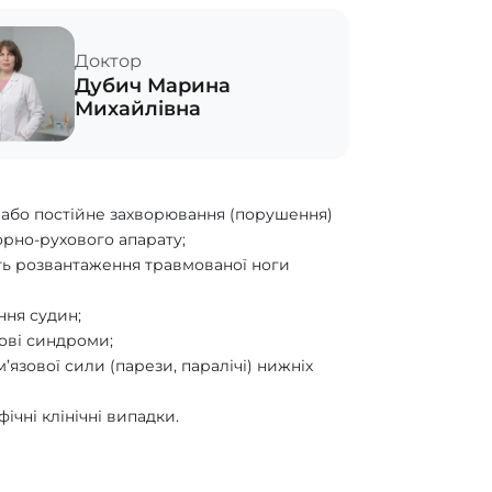
Доктор
Дубич Марина
Михайлівна
 або постійне захворювання (порушення)
орно-рухового апарату;
ть розвантаження травмованої ноги
ння судин;
ьові синдроми;
’язової сили (парези, паралічі) нижніх
ічні клінічні випадки.