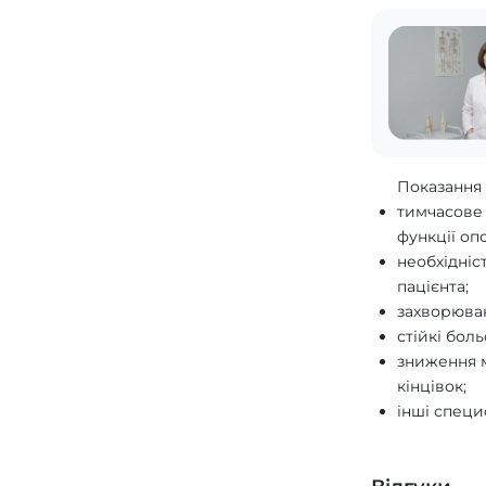
Показання
тимчасове
функції оп
необхідніс
пацієнта;
захворюва
стійкі бол
зниження м
кінцівок;
інші специф