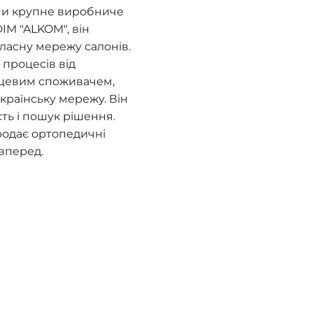
ючи крупне виробниче
IM "ALKOM", він
ласну мережу салонів.
процесів від
нцевим споживачем,
країнську мережу. Він
сть і пошук рішення.
родає ортопедичні
вперед.