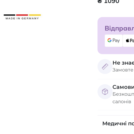
₴ 1090
Відправл
Не зна
Замовте
Самови
Безкошт
салонів
Медичні п