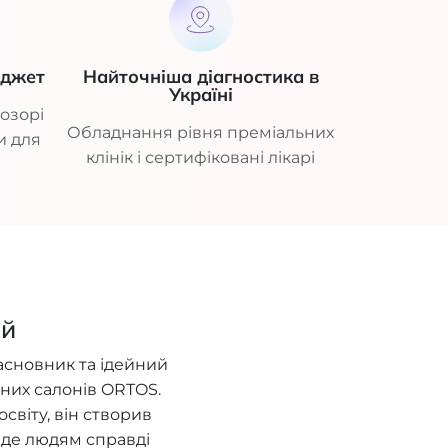
юджет
Найточніша діагностика в
Україні
озорі
Обладнання рівня преміальних
и для
клінік і сертифіковані лікарі
ий
асновник та ідейний
них салонів ORTOS.
віту, він створив
, де людям справді