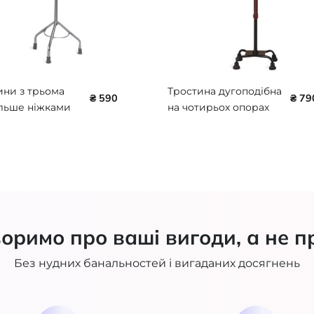
ини з трьома
Тростина дугоподібна
₴ 590
₴ 79
ільше ніжками
на чотирьох опорах
26
NSC-947
оримо про ваші вигоди, а не п
Без нудних банальностей і вигаданих досягнень