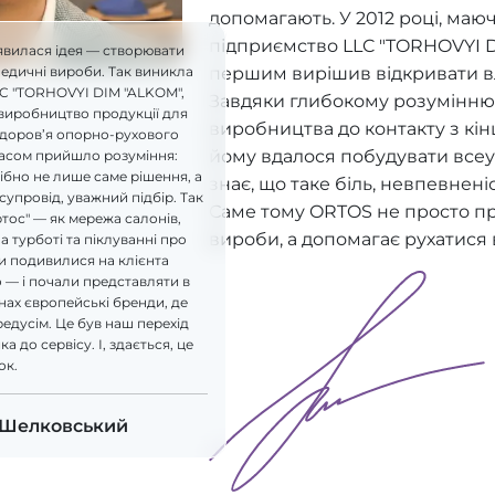
допомагають. У 2012 році, ма
підприємство LLC "TORHOVYI D
явилася ідея — створювати
першим вирішив відкривати в
педичні вироби. Так виникла
LC "TORHOVYI DIM "ALKOM",
Завдяки глибокому розумінню 
виробництво продукції для
виробництва до контакту з кі
здоров’я опорно-рухового
йому вдалося побудувати всеу
часом прийшло розуміння:
бно не лише саме рішення, а
знає, що таке біль, невпевнені
супровід, уважний підбір. Так
Саме тому ORTOS не просто п
ртос" — як мережа салонів,
вироби, а допомагає рухатися 
а турботі та піклуванні про
и подивилися на клієнта
 — і почали представляти в
ах європейські бренди, де
редусім. Це був наш перехід
а до сервісу. І, здається, це
ок.
 Шелковський