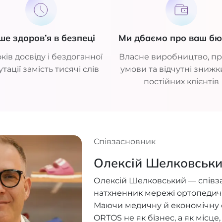
ше здоров’я в безпеці
Ми дбаємо про ваш б
ків досвіду і бездоганної
Власне виробництво, пр
тації замість тисячі слів
умови та відчутні знижк
постійних клієнтів
Співзасновник
Олексій Шелковськ
Олексій Шелковський — співз
натхненник мережі ортопедич
Маючи медичну й економічну ос
ORTOS не як бізнес, а як місце