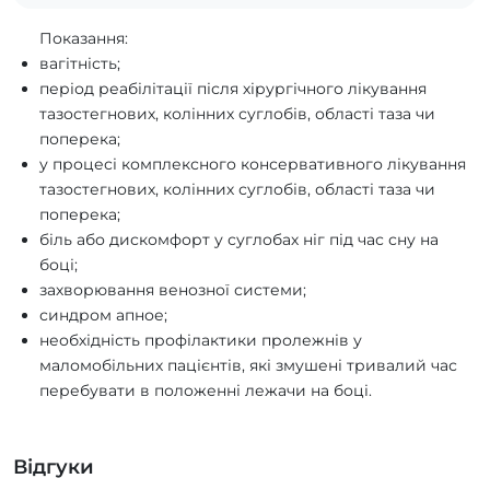
Показання:
вагітність;
період реабілітації після хірургічного лікування
тазостегнових, колінних суглобів, області таза чи
поперека;
у процесі комплексного консервативного лікування
тазостегнових, колінних суглобів, області таза чи
поперека;
біль або дискомфорт у суглобах ніг під час сну на
боці;
захворювання венозної системи;
синдром апное;
необхідність профілактики пролежнів у
маломобільних пацієнтів, які змушені тривалий час
перебувати в положенні лежачи на боці.
Відгуки