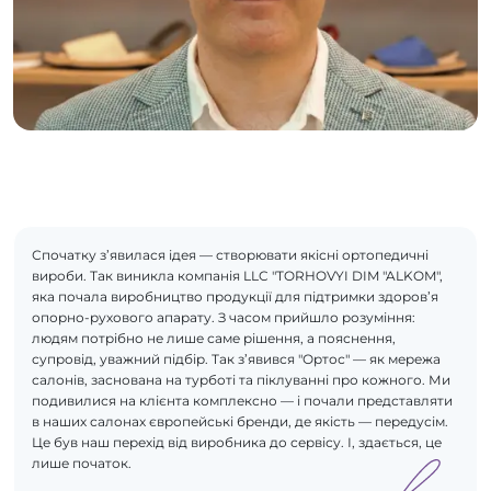
Спочатку з’явилася ідея — створювати якісні ортопедичні
вироби. Так виникла компанія LLC "TORHOVYI DIM "ALKOM",
яка почала виробництво продукції для підтримки здоров’я
опорно-рухового апарату. З часом прийшло розуміння:
людям потрібно не лише саме рішення, а пояснення,
супровід, уважний підбір. Так з’явився "Ортос" — як мережа
салонів, заснована на турботі та піклуванні про кожного. Ми
подивилися на клієнта комплексно — і почали представляти
в наших салонах європейські бренди, де якість — передусім.
Це був наш перехід від виробника до сервісу. І, здається, це
лише початок.