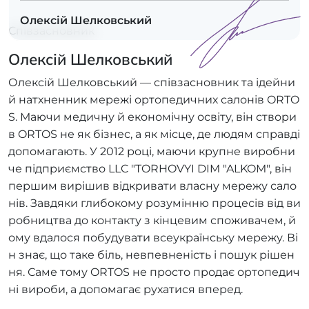
Олексій Шелковський
Співзасновник
Олексій Шелковський
Олексій Шелковський — співзасновник та ідейни
й натхненник мережі ортопедичних салонів ORTO
S. Маючи медичну й економічну освіту, він створи
в ORTOS не як бізнес, а як місце, де людям справді
допомагають. У 2012 році, маючи крупне виробни
че підприємство LLC "TORHOVYI DIM "ALKOM", він
першим вирішив відкривати власну мережу сало
нів. Завдяки глибокому розумінню процесів від ви
робництва до контакту з кінцевим споживачем, й
ому вдалося побудувати всеукраїнську мережу. Ві
н знає, що таке біль, невпевненість і пошук рішен
ня. Саме тому ORTOS не просто продає ортопедич
ні вироби, а допомагає рухатися вперед.