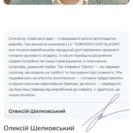
Спочатку з’явилася ідея — створювати якісні ортопедичні
вироби. Так виникла компанія LLC "TORHOVYI DIM "ALKOM",
яка почала виробництво продукції для підтримки здоров’я
опорно-рухового апарату. З часом прийшло розуміння:
людям потрібно не лише саме рішення, а пояснення,
супровід, уважний підбір. Так з’явився "Ортос" — як мережа
салонів, заснована на турботі та піклуванні про кожного. Ми
подивилися на клієнта комплексно — і почали представляти
в наших салонах європейські бренди, де якість — передусім.
Це був наш перехід від виробника до сервісу. І, здається, це
лише початок.
Олексій Шелковський
Співзасновник
Олексій Шелковський