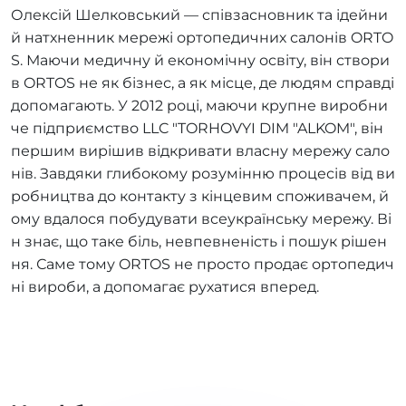
Олексій Шелковський — співзасновник та ідейни
й натхненник мережі ортопедичних салонів ORTO
S. Маючи медичну й економічну освіту, він створи
в ORTOS не як бізнес, а як місце, де людям справді
допомагають. У 2012 році, маючи крупне виробни
че підприємство LLC "TORHOVYI DIM "ALKOM", він
першим вирішив відкривати власну мережу сало
нів. Завдяки глибокому розумінню процесів від ви
робництва до контакту з кінцевим споживачем, й
ому вдалося побудувати всеукраїнську мережу. Ві
н знає, що таке біль, невпевненість і пошук рішен
ня. Саме тому ORTOS не просто продає ортопедич
ні вироби, а допомагає рухатися вперед.