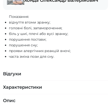
Хонда Олександр Валерійович
Показання:
відчуття втоми зранку;
головні болі, запаморочення;
біль у шиї, плечі або вусі зранку;
порушення постави;
порушення сну;
прояви алергічних реакцій вночі;
часта зміна пози для сну.
Відгуки
Характеристики
Опис