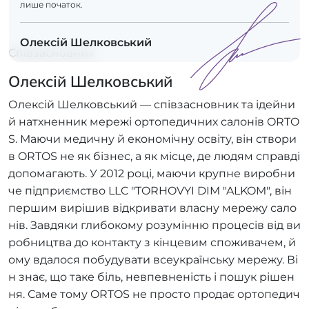
лише початок.
Олексій Шелковський
Співзасновник
Олексій Шелковський
Олексій Шелковський — співзасновник та ідейни
й натхненник мережі ортопедичних салонів ORTO
S. Маючи медичну й економічну освіту, він створи
в ORTOS не як бізнес, а як місце, де людям справді
допомагають. У 2012 році, маючи крупне виробни
че підприємство LLC "TORHOVYI DIM "ALKOM", він
першим вирішив відкривати власну мережу сало
нів. Завдяки глибокому розумінню процесів від ви
робництва до контакту з кінцевим споживачем, й
ому вдалося побудувати всеукраїнську мережу. Ві
н знає, що таке біль, невпевненість і пошук рішен
ня. Саме тому ORTOS не просто продає ортопедич