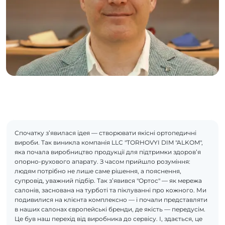
Спочатку з’явилася ідея — створювати якісні ортопедичні
вироби. Так виникла компанія LLC "TORHOVYI DIM "ALKOM",
яка почала виробництво продукції для підтримки здоров’я
опорно-рухового апарату. З часом прийшло розуміння:
людям потрібно не лише саме рішення, а пояснення,
супровід, уважний підбір. Так з’явився "Ортос" — як мережа
салонів, заснована на турботі та піклуванні про кожного. Ми
подивилися на клієнта комплексно — і почали представляти
в наших салонах європейські бренди, де якість — передусім.
Це був наш перехід від виробника до сервісу. І, здається, це