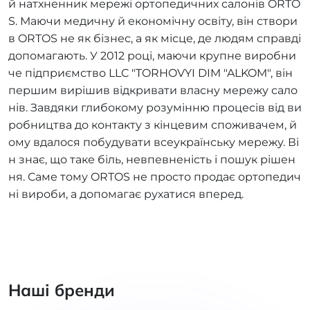
й натхненник мережі ортопедичних салонів ORTO
S. Маючи медичну й економічну освіту, він створи
в ORTOS не як бізнес, а як місце, де людям справді
допомагають. У 2012 році, маючи крупне виробни
че підприємство LLC "TORHOVYI DIM "ALKOM", він
першим вирішив відкривати власну мережу сало
нів. Завдяки глибокому розумінню процесів від ви
робництва до контакту з кінцевим споживачем, й
ому вдалося побудувати всеукраїнську мережу. Ві
н знає, що таке біль, невпевненість і пошук рішен
ня. Саме тому ORTOS не просто продає ортопедич
ні вироби, а допомагає рухатися вперед.
Наші бренди