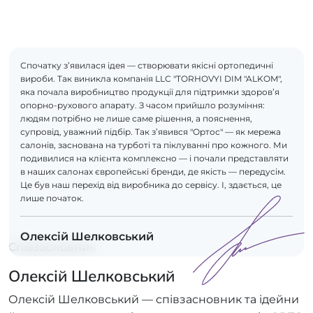
Спочатку з’явилася ідея — створювати якісні ортопедичні
вироби. Так виникла компанія LLC "TORHOVYI DIM "ALKOM",
яка почала виробництво продукції для підтримки здоров’я
опорно-рухового апарату. З часом прийшло розуміння:
людям потрібно не лише саме рішення, а пояснення,
супровід, уважний підбір. Так з’явився "Ортос" — як мережа
салонів, заснована на турботі та піклуванні про кожного. Ми
подивилися на клієнта комплексно — і почали представляти
в наших салонах європейські бренди, де якість — передусім.
Це був наш перехід від виробника до сервісу. І, здається, це
лише початок.
Олексій Шелковський
Співзасновник
Олексій Шелковський
Олексій Шелковський — співзасновник та ідейни