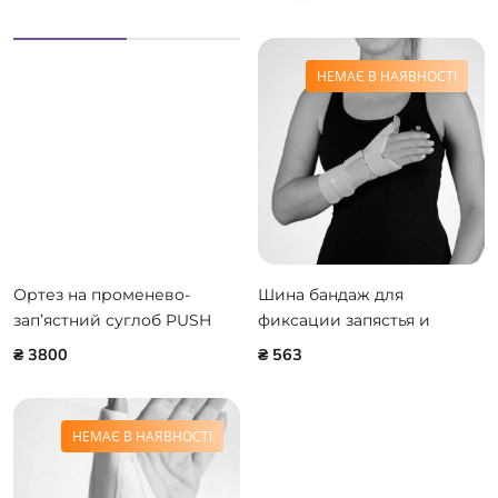
НЕМАЄ В НАЯВНОСТІ
Ортез на променево-
Шина бандаж для
зап’ястний суглоб PUSH
фиксации запястья и
MED WRIST BRACE SPLINT
большого пальца Ersamed
₴ 3800
₴ 563
2.10.2
SL-21 ONLINE ONLY /
WAYFORPAY
НЕМАЄ В НАЯВНОСТІ