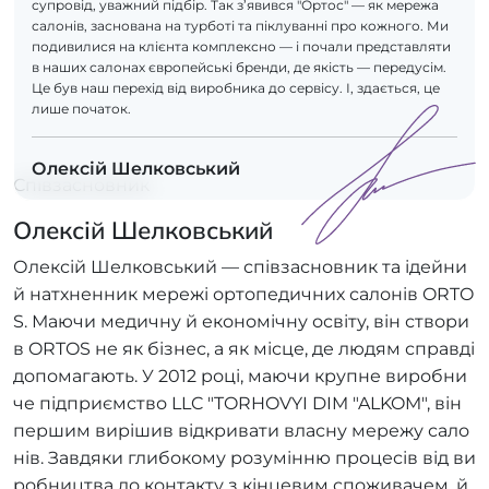
супровід, уважний підбір. Так з’явився "Ортос" — як мережа
салонів, заснована на турботі та піклуванні про кожного. Ми
подивилися на клієнта комплексно — і почали представляти
в наших салонах європейські бренди, де якість — передусім.
Це був наш перехід від виробника до сервісу. І, здається, це
лише початок.
Олексій Шелковський
Співзасновник
Олексій Шелковський
Олексій Шелковський — співзасновник та ідейни
й натхненник мережі ортопедичних салонів ORTO
S. Маючи медичну й економічну освіту, він створи
в ORTOS не як бізнес, а як місце, де людям справді
допомагають. У 2012 році, маючи крупне виробни
че підприємство LLC "TORHOVYI DIM "ALKOM", він
першим вирішив відкривати власну мережу сало
нів. Завдяки глибокому розумінню процесів від ви
робництва до контакту з кінцевим споживачем, й