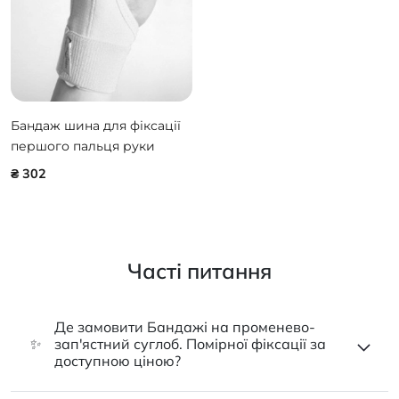
Бандаж шина для фіксації
першого пальця руки
(шина де Кервена)
₴ 302
Ersamed SL-15 ONLINE ONLY
/ WAYFORPAY
Часті питання
Де замовити Бандажі на променево-
✨
зап'ястний суглоб. Помірної фіксації за
доступною ціною?