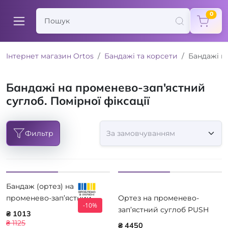
items
0
Інтернет магазин Ortos
Бандажі та корсети
Бандажі н
Бандажі на променево-зап'ястний
суглоб. Помірної фіксації
Фильтр
Бандаж (ортез) на
променево-зап’ястний
Ортез на променево-
-10%
суглоб (короткий) Алком
зап’ястний суглоб PUSH
₴ 1013
3017
MED WRIST BRACE 2.10.1
₴ 1125
₴ 4450