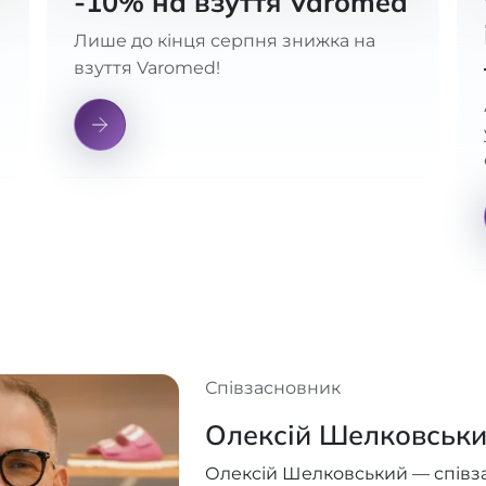
s
-10% на взуття Varomed
Лише до кінця серпня знижка на
взуття Varomed!
Співзасновник
Олексій Шелковськ
Олексій Шелковський — співз