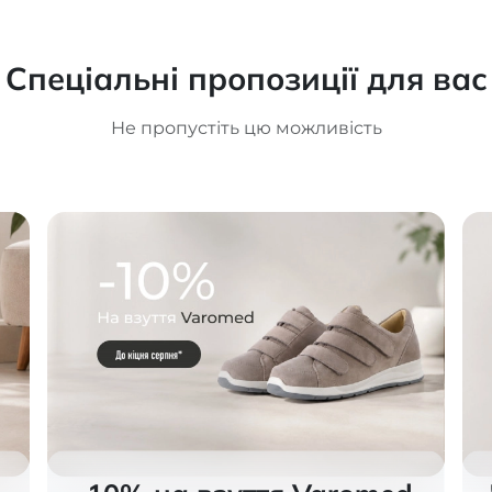
тий мисок, II
омпресії 50485
is
Спеціальні пропозиції для вас
Не пропустіть цю можливість