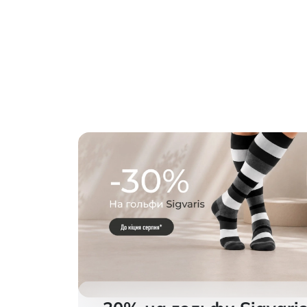
Алком 2030
відкри
клас к
Sigvar