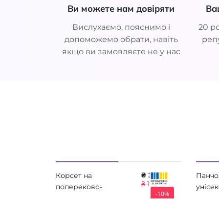
Ви можете нам довіряти
Ва
Вислухаємо, пояснимо і
20 ро
допоможемо обрати, навіть
репу
якщо ви замовляєте не у нас
₴ 1782
Корсет на
Панчо
₴ 1980
попереково-
унісек
-10%
крижовий відділ
Essent
хребта (посилений)
THERM