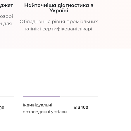
юджет
Найточніша діагностика в
Україні
озорі
Обладнання рівня преміальних
и для
клінік і сертифіковані лікарі
Індивідуальні
₴ 3400
00
ортопедичні устілки