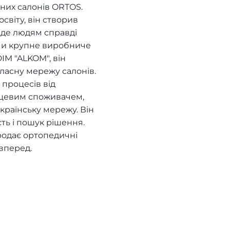
них салонів ORTOS.
віту, він створив
, де людям справді
ючи крупне виробниче
IM "ALKOM", він
ласну мережу салонів.
процесів від
нцевим споживачем,
країнську мережу. Він
сть і пошук рішення.
родає ортопедичні
вперед.