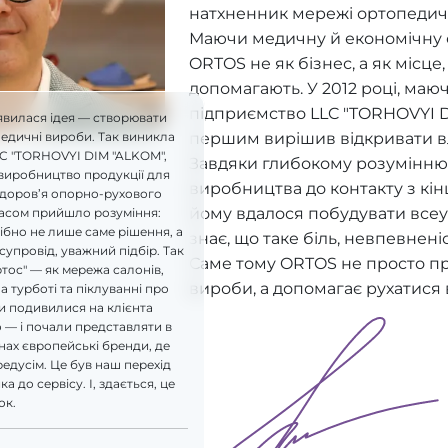
натхненник мережі ортопедич
Маючи медичну й економічну ос
ORTOS не як бізнес, а як місце
допомагають. У 2012 році, ма
підприємство LLC "TORHOVYI D
явилася ідея — створювати
першим вирішив відкривати в
педичні вироби. Так виникла
LC "TORHOVYI DIM "ALKOM",
Завдяки глибокому розумінню 
виробництво продукції для
виробництва до контакту з кі
здоров’я опорно-рухового
йому вдалося побудувати всеу
часом прийшло розуміння:
бно не лише саме рішення, а
знає, що таке біль, невпевнені
супровід, уважний підбір. Так
Саме тому ORTOS не просто п
ртос" — як мережа салонів,
вироби, а допомагає рухатися 
а турботі та піклуванні про
и подивилися на клієнта
 — і почали представляти в
ах європейські бренди, де
редусім. Це був наш перехід
а до сервісу. І, здається, це
ок.