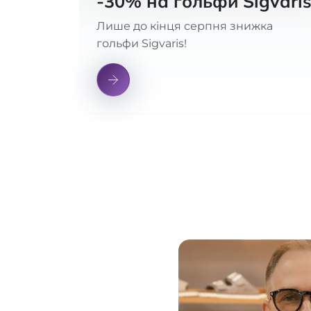
-30% на гольфи Sigvari
Лише до кінця серпня знижка
гольфи Sigvaris!