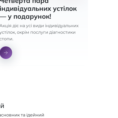
Четверта пара
індивідуальних устілок
— у подарунок!
Акція діє на усі види індивідуальних
устілок, окрім послуги діагностики
стопи.
ий
асновник та ідейний