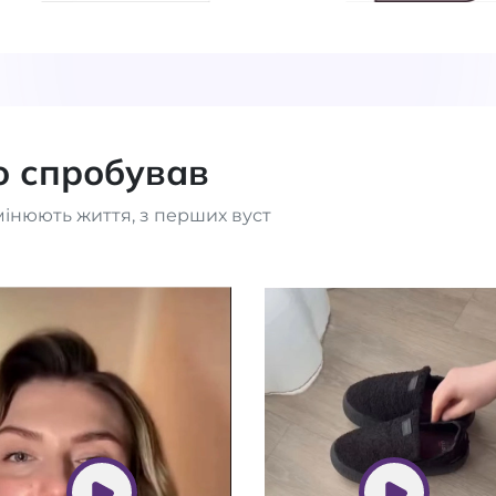
то спробував
мінюють життя, з перших вуст