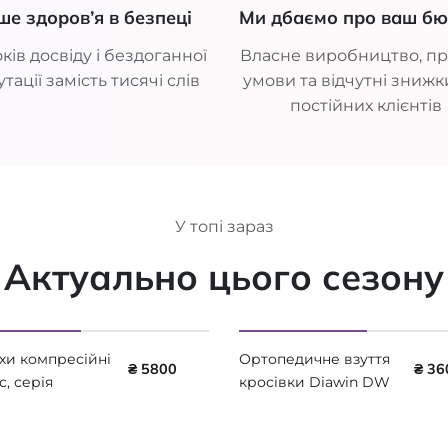
ше здоров’я в безпеці
Ми дбаємо про ваш б
ків досвіду і бездоганної
Власне виробництво, пр
тації замість тисячі слів
умови та відчутні знижк
постійних клієнтів
У топі зараз
Актуально цього сезону
хи компресійні
Ортопедичне взуття
₴ 5800
₴ 36
с, серія
кросівки Diawin DW
ial
active Black Coffee AF
OREGULATING,