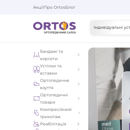
Акції
Про Ortos
Блог
Індивідуальні ус
Бандажі та
корсети
Устілки та
вставки
Ортопедичне
взуття
Ортопедичні
товари
Компресійний
трикотаж
Реабілітація