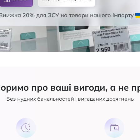
Знижка 20% для ЗСУ на товари нашого імпорту
оримо про ваші вигоди, а не п
Без нудних банальностей і вигаданих досягнень