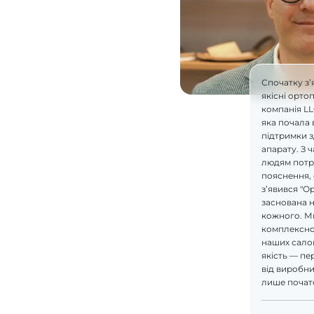
Спочатку з’
якісні орто
компанія L
яка почала 
підтримки 
апарату. З 
людям потрі
пояснення, 
з’явився "О
заснована н
кожного. М
комплексно
наших салон
якість — пе
від виробник
лише почат