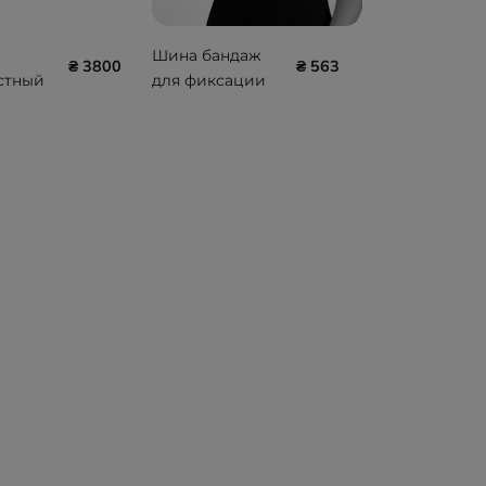
Шина бандаж
₴ 3800
₴ 563
стный
для фиксации
USH
запястья и
ST
большого
LINT
пальца Ersamed
SL-21 ONLINE
ONLY /
WAYFORPAY