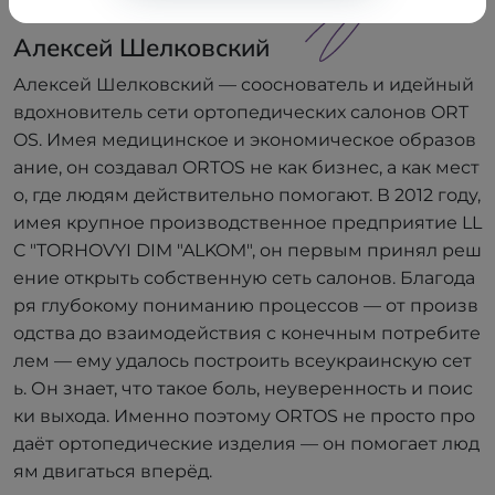
Сооснователь
Алексей Шелковский
Алексей Шелковский — сооснователь и идейный
вдохновитель сети ортопедических салонов ORT
OS. Имея медицинское и экономическое образов
ание, он создавал ORTOS не как бизнес, а как мест
о, где людям действительно помогают. В 2012 году,
имея крупное производственное предприятие LL
C "TORHOVYI DIM "ALKOM", он первым принял реш
ение открыть собственную сеть салонов. Благода
ря глубокому пониманию процессов — от произв
одства до взаимодействия с конечным потребите
лем — ему удалось построить всеукраинскую сет
ь. Он знает, что такое боль, неуверенность и поис
ки выхода. Именно поэтому ORTOS не просто про
даёт ортопедические изделия — он помогает люд
ям двигаться вперёд.