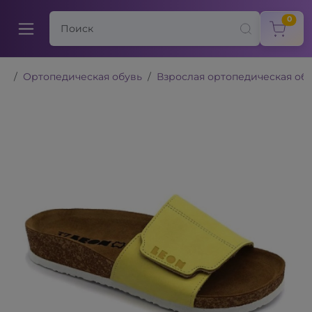
items
0
Ортопедическая обувь
Взрослая ортопедическая об