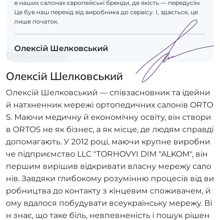
в наших салонах європейські бренди, де якість — передусім.
Це був наш перехід від виробника до сервісу. І, здається, це
лише початок.
Олексій Шелковський
Співзасновник
Олексій Шелковський
Олексій Шелковський — співзасновник та ідейни
й натхненник мережі ортопедичних салонів ORTO
S. Маючи медичну й економічну освіту, він створи
в ORTOS не як бізнес, а як місце, де людям справді
допомагають. У 2012 році, маючи крупне виробни
че підприємство LLC "TORHOVYI DIM "ALKOM", він
першим вирішив відкривати власну мережу сало
нів. Завдяки глибокому розумінню процесів від ви
робництва до контакту з кінцевим споживачем, й
ому вдалося побудувати всеукраїнську мережу. Ві
н знає, що таке біль, невпевненість і пошук рішен