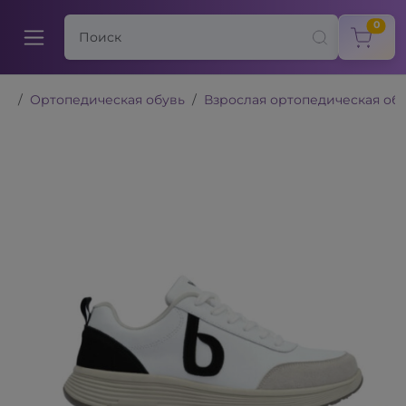
items
0
Ортопедическая обувь
Взрослая ортопедическая об