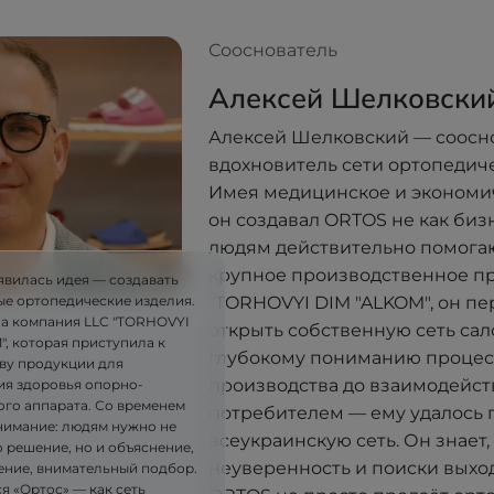
Сооснователь
Алексей Шелковски
Алексей Шелковский — соосн
вдохновитель сети ортопедич
Имея медицинское и экономи
он создавал ORTOS не как бизне
людям действительно помогают
крупное производственное п
явилась идея — создавать
"TORHOVYI DIM "ALKOM", он п
ые ортопедические изделия.
ла компания LLC "TORHOVYI
открыть собственную сеть сал
, которая приступила к
глубокому пониманию процес
ву продукции для
производства до взаимодейст
я здоровья опорно-
ого аппарата. Со временем
потребителем — ему удалось 
имание: людям нужно не
всеукраинскую сеть. Он знает, 
 решение, но и объяснение,
неуверенность и поиски выхо
ние, внимательный подбор.
я «Ортос» — как сеть