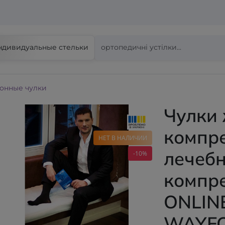
ндивидуальные стельки
онные чулки
Чулки
компр
НЕТ В НАЛИЧИИ
лечебн
-10%
компр
ONLINE
WAYF