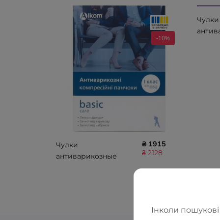
Чулки
антив
-10%
medica
закры
класс 
Алком
₴ 1915
Чулки
₴ 2128
антиварикозные
basic care, открытый
носок, класс
компрессии I Алком
00201
Інколи пошукові