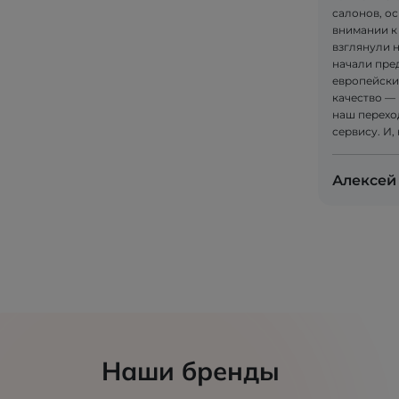
салонов, ос
внимании к
взглянули 
начали пре
европейски
качество — 
наш перехо
сервису. И,
Алексей
Наши бренды