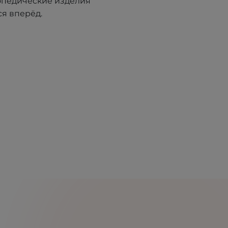
опедические изделия
я вперёд.