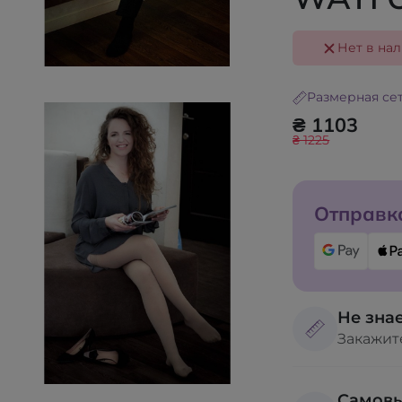
Нет в на
Размерная се
₴ 1103
₴ 1225
Отправка
Не знае
Закажит
Самов