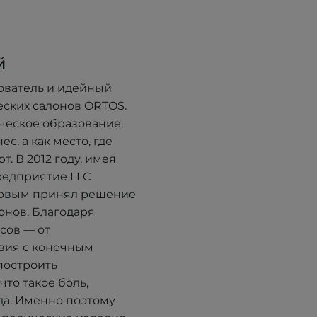
й
ователь и идейный
еских салонов ORTOS.
ческое образование,
с, а как место, где
. В 2012 году, имея
редприятие LLC
ервым принял решение
онов. Благодаря
сов — от
вия с конечным
построить
что такое боль,
да. Именно поэтому