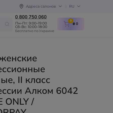
Адреса салонов
RU
0 800 750 060
items in cart
0
Пн–Пт: 9:00–19:00
₴ 0
Сб–Вс: 10:00–18:00
Бесплатно по Украине
 женские
ессионные
ые, II класс
ессии Алком 6042
 ONLY /
ORPAY