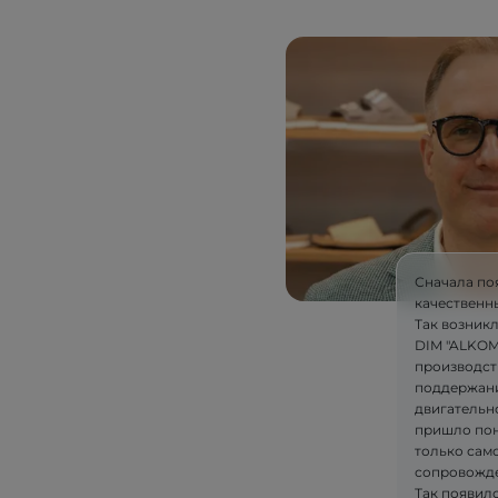
Сначала по
качественн
Так возник
DIM "ALKOM"
производст
поддержани
двигательн
пришло пон
только само
сопровожде
Так появилс