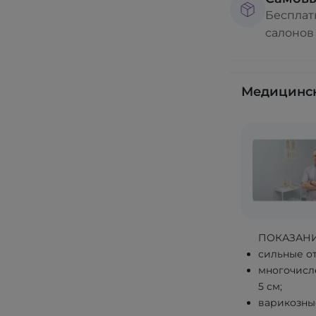
Бесплат
салонов
Медицинск
ПОКАЗАН
сильные от
многочисл
5 см;
варикозны