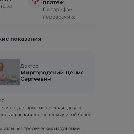
платёж
но из
По тарифам
перевозчика
ие показания
Доктор
Миргородский Денис
Сергеевич
ИЯ
еки ног, которые не проходят до утра;
енные расширенные вены длиной более
е узлы без трофических нарушений;