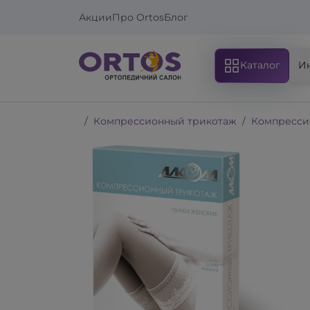
Акции
Про Ortos
Блог
Каталог
И
Компрессионный трикотаж
Компресси