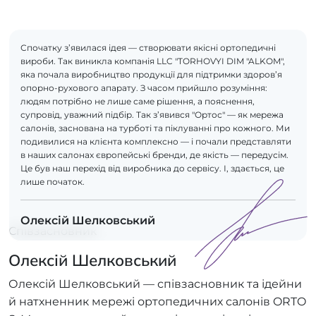
Спочатку з’явилася ідея — створювати якісні ортопедичні
вироби. Так виникла компанія LLC "TORHOVYI DIM "ALKOM",
яка почала виробництво продукції для підтримки здоров’я
опорно-рухового апарату. З часом прийшло розуміння:
людям потрібно не лише саме рішення, а пояснення,
супровід, уважний підбір. Так з’явився "Ортос" — як мережа
салонів, заснована на турботі та піклуванні про кожного. Ми
подивилися на клієнта комплексно — і почали представляти
в наших салонах європейські бренди, де якість — передусім.
Це був наш перехід від виробника до сервісу. І, здається, це
лише початок.
Олексій Шелковський
Співзасновник
Олексій Шелковський
Олексій Шелковський — співзасновник та ідейни
й натхненник мережі ортопедичних салонів ORTO