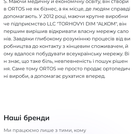
S. Маючи медичну й економічну освіту, він створи
в ORTOS не як бізнес, а як місце, де людям справді
допомагають. У 2012 році, маючи крупне виробни
че підприємство LLC "TORHOVYI DIM "ALKOM", він
першим вирішив відкривати власну мережу сало
нів. Завдяки глибокому розумінню процесів від ви
робництва до контакту з кінцевим споживачем, й
ому вдалося побудувати всеукраїнську мережу. Ві
н знає, що таке біль, невпевненість і пошук рішен
ня. Саме тому ORTOS не просто продає ортопедич
ні вироби, а допомагає рухатися вперед.
Наші бренди
Ми працюємо лише з тими, кому