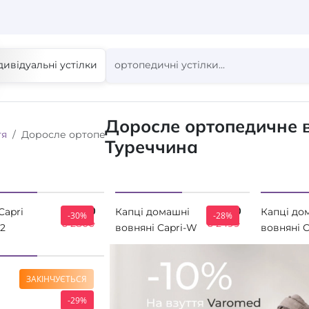
дивідуальні устілки
Доросле ортопедичне в
тя
Доросле ортопедичне взуття
Туреччина
₴ 1960
₴ 1800
Capri
Капці домашні
Капці до
-30%
-28%
₴ 2800
₴ 2499
2
вовняні Capri-W
вовняні 
rtfusse,
26Y0507
26Y0100
 білий
Comfortfusse
Comfortf
ЗАКІНЧУЄТЬСЯ
-29%