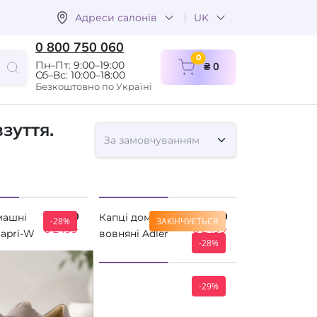
Адреси салонів
UK
0 800 750 060
items in cart
0
Пн–Пт: 9:00–19:00
₴ 0
Сб–Вс: 10:00–18:00
Безкоштовно по Україні
зуття.
₴ 1800
₴ 1800
машні
Капці домашні
-28%
ЗАКІНЧУЄТЬСЯ
₴ 2499
₴ 2499
Capri-W
вовняні Adler
-28%
329Y0104
usse
Comfortfusse
-29%