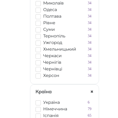
Миколаїв
34
Одеса
34
Полтава
34
Рівне
34
Суми
34
Тернопіль
34
Ужгород
34
Хмельницький
34
Черкаси
34
Чернігів
34
Чернівці
34
Херсон
34
Країна
Україна
6
Німеччина
79
Іспанія
65