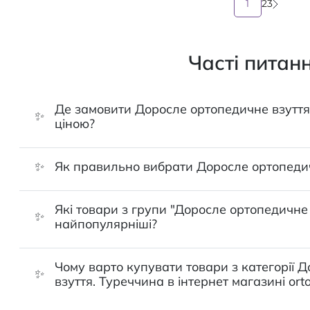
1
2
3
Часті питан
Де замовити Доросле ортопедичне взуття
✨
ціною?
✨
Як правильно вибрати Доросле ортопедич
Які товари з групи "Доросле ортопедичне
✨
найпопулярніші?
Чому варто купувати товари з категорії 
✨
взуття. Туреччина в інтернет магазині orto