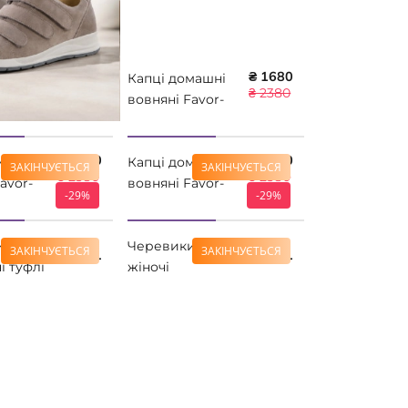
₴ 1680
Капці домашні
₴ 2380
вовняні Favor-
W 66W1811
Comfortfusse
₴ 1680
₴ 1680
машні
Капці домашні
ЗАКІНЧУЄТЬСЯ
ЗАКІНЧУЄТЬСЯ
₴ 2380
₴ 2380
avor-
вовняні Favor-
-29%
-29%
01
W 66W0101
usse
Comfortfusse
чні
Черевики
ЗАКІНЧУЄТЬСЯ
ЗАКІНЧУЄТЬСЯ
₴ 2381
₴ 2381
і туфлі
жіночі
o 17-012
ортопедичні
4RestOrto 17-103
р. 36 - 42