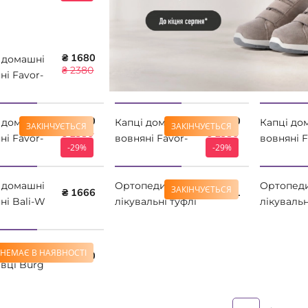
₴ 1680
 домашні
₴ 2380
ні Favor-
W1301
rtfusse
₴ 1680
₴ 1680
 домашні
Капці домашні
Капці до
ЗАКІНЧУЄТЬСЯ
ЗАКІНЧУЄТЬСЯ
₴ 2380
₴ 2380
ні Favor-
вовняні Favor-
вовняні F
-29%
-29%
W05
W 66W0404
W 66W06
rtfusse
Comfortfusse
Comfortf
 домашні
Oртопедичні
Oртопеди
ЗАКІНЧУЄТЬСЯ
₴ 1666
₴ 2381
ні Bali-W
лікувальні туфлі
лікувальн
604
4Rest Orto 17-
4Rest Ort
rtfusse
009 колір
вики на
коричневий
НЕМАЄ В НАЯВНОСТІ
₴ 3990
вці Burg
5
rtfusse