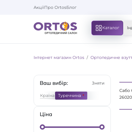
Акції
Про Ortos
Блог
Каталог
Ін
Інтернет магазин Ortos
Ортопедичне взут
Ваш вибір:
Зняти
Сабо 
Країна
Туреччина
26020
Comfo
колір
Ціна