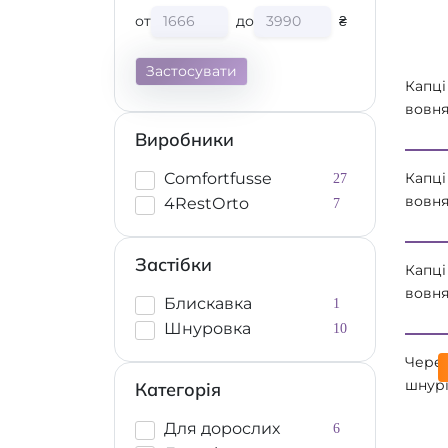
от
до
₴
Застосувати
Капці
вовня
W 66
Виробники
Comfo
Капці
Comfortfusse
27
вовня
4RestОrto
7
W 66
Comfo
Застібки
Капці
вовня
Блискавка
1
23Y0
Шнуровка
10
Comfo
Чере
шнурі
Категорія
105N0
Для дорослих
6
Comfo