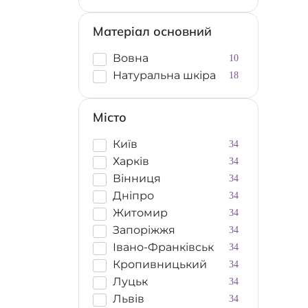
Матеріал основний
Вовна
10
Натуральна шкіра
18
Місто
Київ
34
Харків
34
Вінниця
34
Дніпро
34
Житомир
34
Запоріжжя
34
Івано-Франківськ
34
Кропивницький
34
Луцьк
34
Львів
34