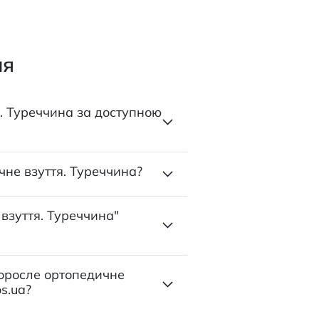
ня
. Туреччина за доступною
не взуття. Туреччина?
 взуття. Туреччина"
Доросле ортопедичне
s.ua?