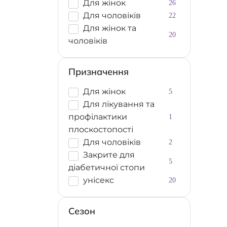
Для жінок
26
Для чоловіків
22
Для жінок та
20
чоловіків
Призначення
Для жінок
5
Для лікування та
профілактики
1
плоскостопості
Для чоловіків
2
Закрите для
5
діабетичної стопи
унісекс
20
Сезон