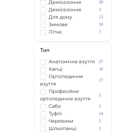
Демісезонне
29
Демісезонне
3
Для дому
13
Зимове
10
Літнє
7
Тип
Анатомічне взуття
27
Капці
10
Ортопедичне
27
взуття
Професійне
3
ортопедичне взуття
Сабо
3
Туфлі
14
Черевики
5
Шльопанці
2