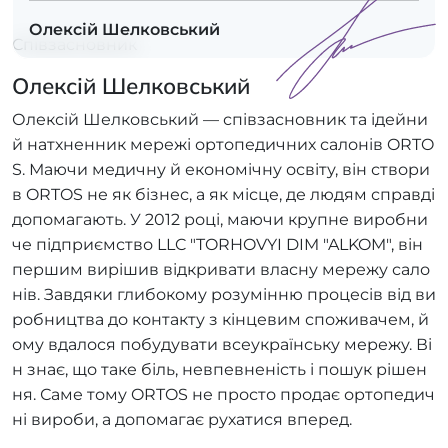
Олексій Шелковський
Співзасновник
Олексій Шелковський
Олексій Шелковський — співзасновник та ідейни
й натхненник мережі ортопедичних салонів ORTO
S. Маючи медичну й економічну освіту, він створи
в ORTOS не як бізнес, а як місце, де людям справді
допомагають. У 2012 році, маючи крупне виробни
че підприємство LLC "TORHOVYI DIM "ALKOM", він
першим вирішив відкривати власну мережу сало
нів. Завдяки глибокому розумінню процесів від ви
робництва до контакту з кінцевим споживачем, й
ому вдалося побудувати всеукраїнську мережу. Ві
н знає, що таке біль, невпевненість і пошук рішен
ня. Саме тому ORTOS не просто продає ортопедич
ні вироби, а допомагає рухатися вперед.