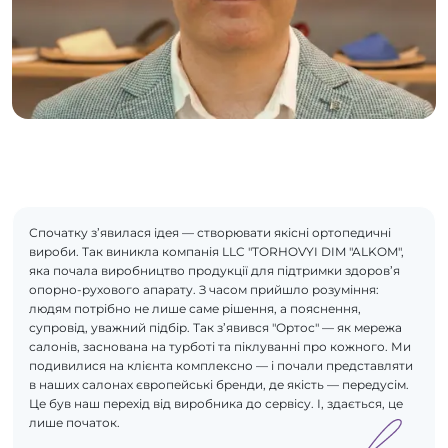
Спочатку з’явилася ідея — створювати якісні ортопедичні
вироби. Так виникла компанія LLC "TORHOVYI DIM "ALKOM",
яка почала виробництво продукції для підтримки здоров’я
опорно-рухового апарату. З часом прийшло розуміння:
людям потрібно не лише саме рішення, а пояснення,
супровід, уважний підбір. Так з’явився "Ортос" — як мережа
салонів, заснована на турботі та піклуванні про кожного. Ми
подивилися на клієнта комплексно — і почали представляти
в наших салонах європейські бренди, де якість — передусім.
Це був наш перехід від виробника до сервісу. І, здається, це
лише початок.