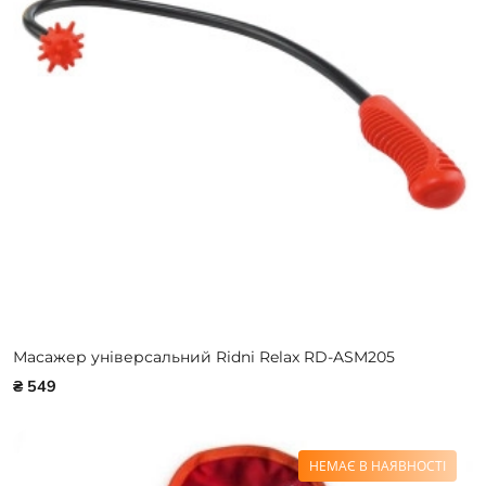
Масажер універсальний Ridni Relax RD-ASM205
₴ 549
НЕМАЄ В НАЯВНОСТІ