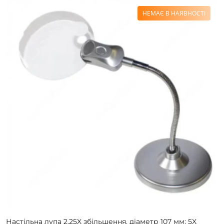
НЕМАЄ В НАЯВНОСТІ
Настільна лупа 2,25X збільшення, діаметр 107 мм; 5X