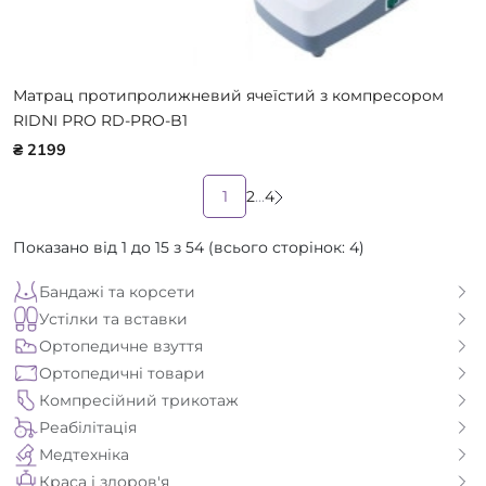
Матрац протипролижневий ячеїстий з компресором
RIDNI PRO RD-PRO-B1
₴ 2199
1
2
...
4
Показано від 1 до 15 з 54 (всього сторінок: 4)
Бандажі та корсети
Устілки та вставки
Ортопедичне взуття
Ортопедичні товари
Компресійний трикотаж
Реабілітація
Медтехніка
Краса і здоров'я