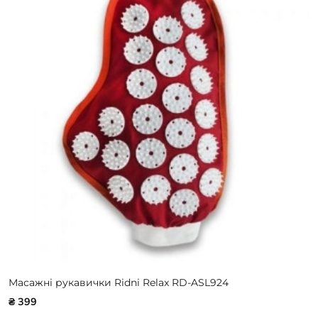
Масажні рукавички Ridni Relax RD-ASL924
₴ 399