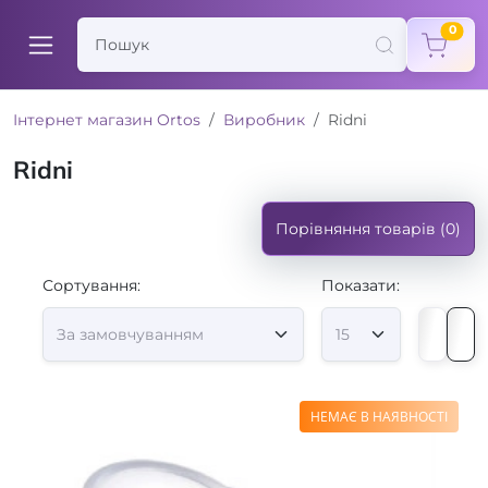
items
0
Інтернет магазин Ortos
Виробник
Ridni
Ridni
Порівняння товарів (0)
Сортування:
Показати:
НЕМАЄ В НАЯВНОСТІ