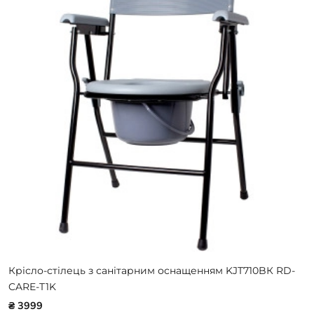
Крісло-стілець з санітарним оснащенням KJT710BК RD-
CARE-T1K
₴ 3999