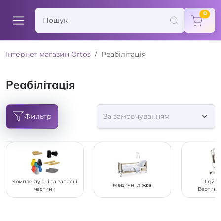
items
0
Інтернет магазин Ortos
Реабілітація
Реабілітація
Фильтр
Комплектуючі та запасні
Підйом
Медичні ліжка
частини
Вертика