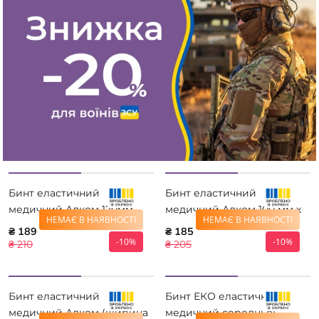
Бинт еластичний
Бинт еластичний
медичний Алком 120мм
медичний Алком 100 мм х
НЕМАЄ В НАЯВНОСТІ
НЕМАЄ В НАЯВНОСТІ
3,5м
3,0 м
₴ 189
₴ 185
-10%
-10%
₴ 210
₴ 205
Бинт еластичний
Бинт ЕКО еластичний
медичний Алком (ширина
медичний середньої