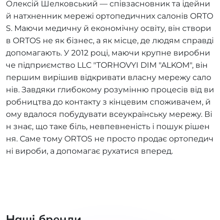
Олексій Шелковський — співзасновник та ідейни
й натхненник мережі ортопедичних салонів ORTO
S. Маючи медичну й економічну освіту, він створи
в ORTOS не як бізнес, а як місце, де людям справді
допомагають. У 2012 році, маючи крупне виробни
че підприємство LLC "TORHOVYI DIM "ALKOM", він
першим вирішив відкривати власну мережу сало
нів. Завдяки глибокому розумінню процесів від ви
робництва до контакту з кінцевим споживачем, й
ому вдалося побудувати всеукраїнську мережу. Ві
н знає, що таке біль, невпевненість і пошук рішен
ня. Саме тому ORTOS не просто продає ортопедич
ні вироби, а допомагає рухатися вперед.
Наші бренди