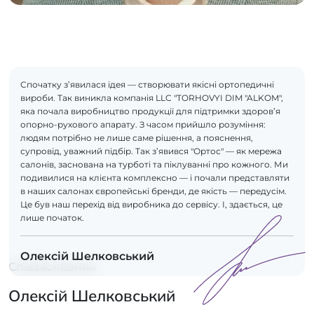
Спочатку з’явилася ідея — створювати якісні ортопедичні
вироби. Так виникла компанія LLC "TORHOVYI DIM "ALKOM",
яка почала виробництво продукції для підтримки здоров’я
опорно-рухового апарату. З часом прийшло розуміння:
людям потрібно не лише саме рішення, а пояснення,
супровід, уважний підбір. Так з’явився "Ортос" — як мережа
салонів, заснована на турботі та піклуванні про кожного. Ми
подивилися на клієнта комплексно — і почали представляти
в наших салонах європейські бренди, де якість — передусім.
Це був наш перехід від виробника до сервісу. І, здається, це
лише початок.
Олексій Шелковський
Співзасновник
Олексій Шелковський