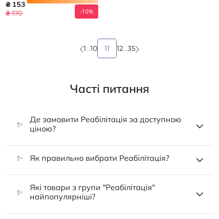
розтяжності 8 см * 10 м
₴ 153
-10%
₴ 170
1
...
10
11
12
...
35
Часті питання
Де замовити Реабілітація за доступною
✨
ціною?
✨
Як правильно вибрати Реабілітація?
Які товари з групи "Реабілітація"
✨
найпопулярніші?