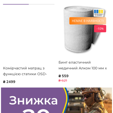
НЕМАЄ В НАЯВНОСТІ
-10%
Бинт еластичний
Комірчастий матрац з
медичний Алком 100 мм х
функцією статики OSD-
10,0 м
₴ 559
QDC-300
₴ 621
₴ 2499