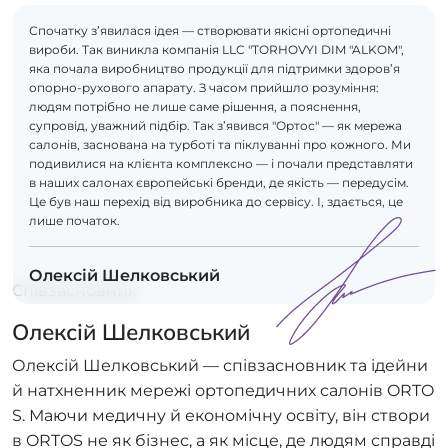
Спочатку з’явилася ідея — створювати якісні ортопедичні
вироби. Так виникла компанія LLC "TORHOVYI DIM "ALKOM",
яка почала виробництво продукції для підтримки здоров’я
опорно-рухового апарату. З часом прийшло розуміння:
людям потрібно не лише саме рішення, а пояснення,
супровід, уважний підбір. Так з’явився "Ортос" — як мережа
салонів, заснована на турботі та піклуванні про кожного. Ми
подивилися на клієнта комплексно — і почали представляти
в наших салонах європейські бренди, де якість — передусім.
Це був наш перехід від виробника до сервісу. І, здається, це
лише початок.
Олексій Шелковський
Співзасновник
Олексій Шелковський
Олексій Шелковський — співзасновник та ідейни
й натхненник мережі ортопедичних салонів ORTO
S. Маючи медичну й економічну освіту, він створи
в ORTOS не як бізнес, а як місце, де людям справді