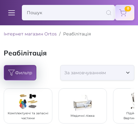
items
0
Інтернет магазин Ortos
Реабілітація
Реабілітація
Фильтр
Комплектуючі та запасні
Підйом
Медичні ліжка
частини
Вертика