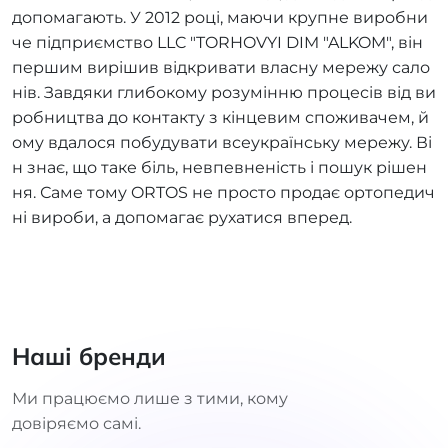
допомагають. У 2012 році, маючи крупне виробни
че підприємство LLC "TORHOVYI DIM "ALKOM", він
першим вирішив відкривати власну мережу сало
нів. Завдяки глибокому розумінню процесів від ви
робництва до контакту з кінцевим споживачем, й
ому вдалося побудувати всеукраїнську мережу. Ві
н знає, що таке біль, невпевненість і пошук рішен
ня. Саме тому ORTOS не просто продає ортопедич
ні вироби, а допомагає рухатися вперед.
Наші бренди
Ми працюємо лише з тими, кому
довіряємо самі.