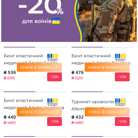
Бинт еластичний
Бинт еластичний
медичний Алком 120мм
медичний Алком 100 мм х
НЕМАЄ В НАЯВНОСТІ
НЕМАЄ В НАЯВНОСТІ
10,0м
8,0 м
₴ 536
₴ 476
-10%
-10%
₴ 595
₴ 529
Бинт еластичний
Турнікет кровоспинний
медичний Алком (ширина
Alkom 5814 HF
НЕМАЄ В НАЯВНОСТІ
НЕМАЄ В НАЯВНОСТІ
8,0 см) 10,0м 5508А-10
₴ 440
₴ 432
-10%
-10%
₴ 489
₴ 480