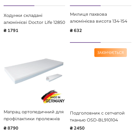
Милиця пахвова
Ходунки складані
алюмінієва висота 134-154
алюмінієві Doctor Life 12850
см Doctor Life 10023
₴ 1791
₴ 632
ЗАКІНЧУЄТЬСЯ
Матрац ортопедичний для
Подголовник с сетчатой
профілактики пролежнів
тканью OSD-BL910104
ORTHOCARE 100726-
₴ 8790
₴ 2450
DIN597-EASY