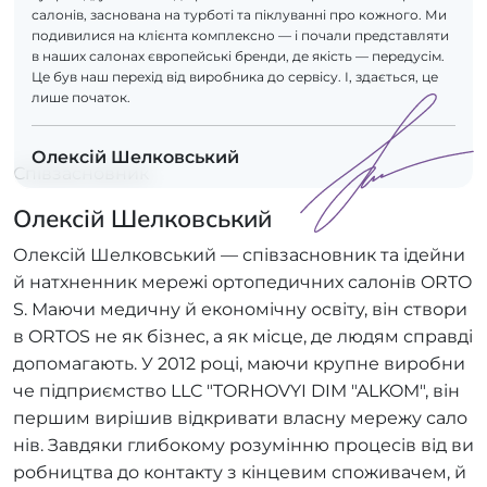
салонів, заснована на турботі та піклуванні про кожного. Ми
подивилися на клієнта комплексно — і почали представляти
в наших салонах європейські бренди, де якість — передусім.
Це був наш перехід від виробника до сервісу. І, здається, це
лише початок.
Олексій Шелковський
Співзасновник
Олексій Шелковський
Олексій Шелковський — співзасновник та ідейни
й натхненник мережі ортопедичних салонів ORTO
S. Маючи медичну й економічну освіту, він створи
в ORTOS не як бізнес, а як місце, де людям справді
допомагають. У 2012 році, маючи крупне виробни
че підприємство LLC "TORHOVYI DIM "ALKOM", він
першим вирішив відкривати власну мережу сало
нів. Завдяки глибокому розумінню процесів від ви
робництва до контакту з кінцевим споживачем, й