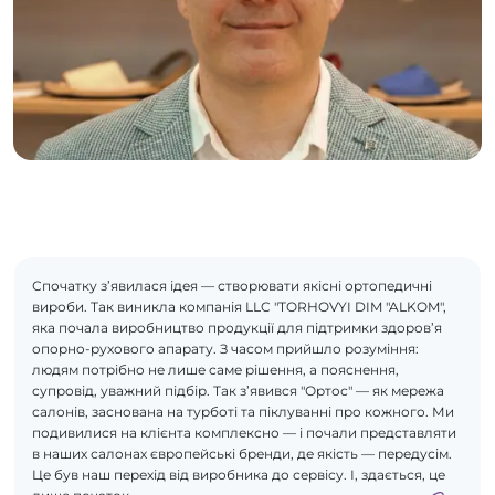
Спочатку з’явилася ідея — створювати якісні ортопедичні
вироби. Так виникла компанія LLC "TORHOVYI DIM "ALKOM",
яка почала виробництво продукції для підтримки здоров’я
опорно-рухового апарату. З часом прийшло розуміння:
людям потрібно не лише саме рішення, а пояснення,
супровід, уважний підбір. Так з’явився "Ортос" — як мережа
салонів, заснована на турботі та піклуванні про кожного. Ми
подивилися на клієнта комплексно — і почали представляти
в наших салонах європейські бренди, де якість — передусім.
Це був наш перехід від виробника до сервісу. І, здається, це