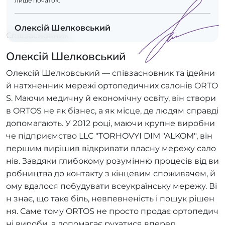
лише початок.
Олексій Шелковський
Співзасновник
Олексій Шелковський
Олексій Шелковський — співзасновник та ідейни
й натхненник мережі ортопедичних салонів ORTO
S. Маючи медичну й економічну освіту, він створи
в ORTOS не як бізнес, а як місце, де людям справді
допомагають. У 2012 році, маючи крупне виробни
че підприємство LLC "TORHOVYI DIM "ALKOM", він
першим вирішив відкривати власну мережу сало
нів. Завдяки глибокому розумінню процесів від ви
робництва до контакту з кінцевим споживачем, й
ому вдалося побудувати всеукраїнську мережу. Ві
н знає, що таке біль, невпевненість і пошук рішен
ня. Саме тому ORTOS не просто продає ортопедич
ні вироби, а допомагає рухатися вперед.