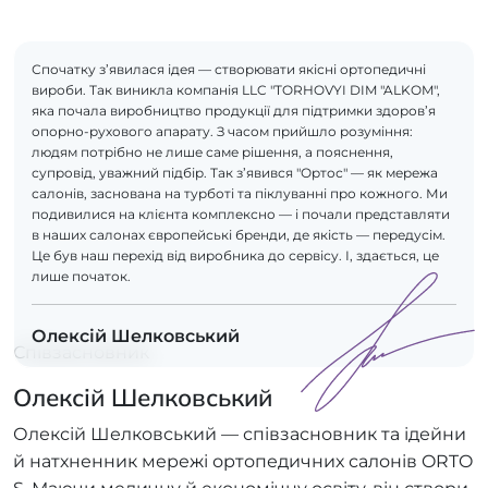
Спочатку з’явилася ідея — створювати якісні ортопедичні
вироби. Так виникла компанія LLC "TORHOVYI DIM "ALKOM",
яка почала виробництво продукції для підтримки здоров’я
опорно-рухового апарату. З часом прийшло розуміння:
людям потрібно не лише саме рішення, а пояснення,
супровід, уважний підбір. Так з’явився "Ортос" — як мережа
салонів, заснована на турботі та піклуванні про кожного. Ми
подивилися на клієнта комплексно — і почали представляти
в наших салонах європейські бренди, де якість — передусім.
Це був наш перехід від виробника до сервісу. І, здається, це
лише початок.
Олексій Шелковський
Співзасновник
Олексій Шелковський
Олексій Шелковський — співзасновник та ідейни
й натхненник мережі ортопедичних салонів ORTO