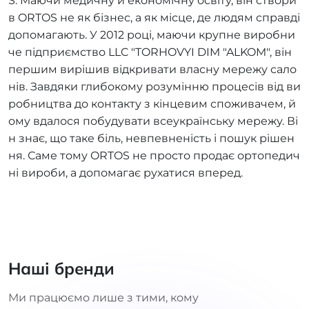
S. Маючи медичну й економічну освіту, він створи
в ORTOS не як бізнес, а як місце, де людям справді
допомагають. У 2012 році, маючи крупне виробни
че підприємство LLC "TORHOVYI DIM "ALKOM", він
першим вирішив відкривати власну мережу сало
нів. Завдяки глибокому розумінню процесів від ви
робництва до контакту з кінцевим споживачем, й
ому вдалося побудувати всеукраїнську мережу. Ві
н знає, що таке біль, невпевненість і пошук рішен
ня. Саме тому ORTOS не просто продає ортопедич
ні вироби, а допомагає рухатися вперед.
Наші бренди
Ми працюємо лише з тими, кому