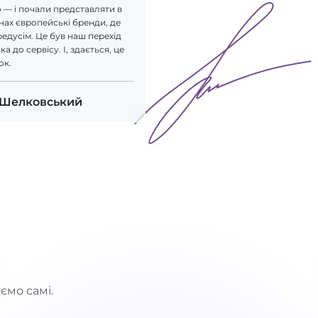
 — і почали представляти в
ах європейські бренди, де
редусім. Це був наш перехід
а до сервісу. І, здається, це
ок.
 Шелковський
ємо самі.