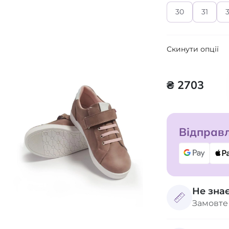
30
31
Скинути опції
₴ 2703
Відправл
Не зна
Замовте