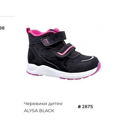
Кросівки ди
98
бежеві 720
Protetika
Черевики дитячі
₴ 2875
ALYSA BLACK
Protetika 72017ALYSA