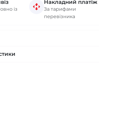
віз
Накладний платіж
овно із
За тарифами
перевізника
стики