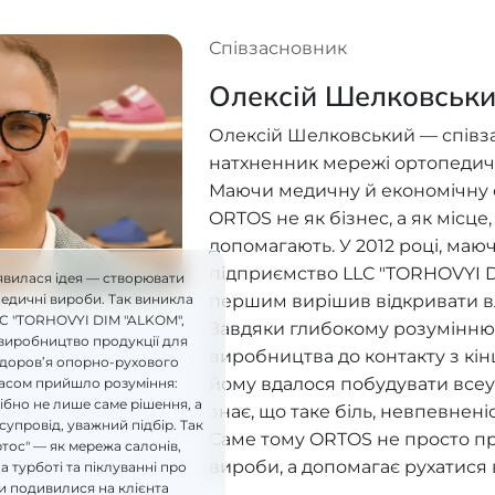
Співзасновник
Олексій Шелковськ
Олексій Шелковський — співз
натхненник мережі ортопедич
Маючи медичну й економічну ос
ORTOS не як бізнес, а як місце
допомагають. У 2012 році, ма
підприємство LLC "TORHOVYI D
явилася ідея — створювати
першим вирішив відкривати в
педичні вироби. Так виникла
LC "TORHOVYI DIM "ALKOM",
Завдяки глибокому розумінню 
виробництво продукції для
виробництва до контакту з кі
здоров’я опорно-рухового
йому вдалося побудувати всеу
часом прийшло розуміння:
бно не лише саме рішення, а
знає, що таке біль, невпевнені
супровід, уважний підбір. Так
Саме тому ORTOS не просто п
ртос" — як мережа салонів,
вироби, а допомагає рухатися 
а турботі та піклуванні про
и подивилися на клієнта