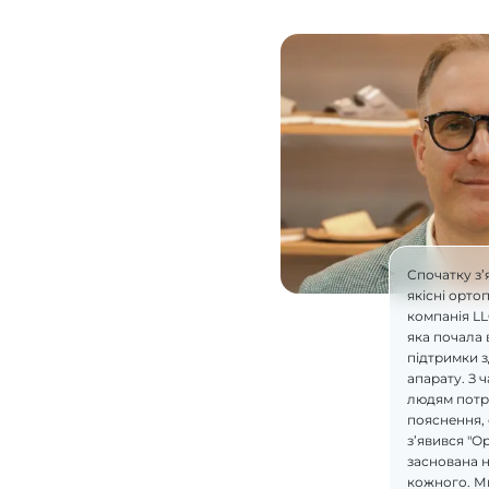
Спочатку з’
якісні орто
компанія L
яка почала 
підтримки 
апарату. З 
людям потрі
пояснення, 
з’явився "О
заснована н
кожного. М