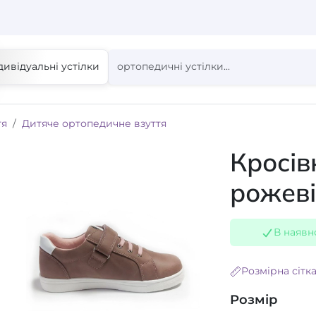
дивідуальні устілки
тя
Дитяче ортопедичне взуття
Кросів
рожеві
В наявн
Розмірна сітк
Розмір