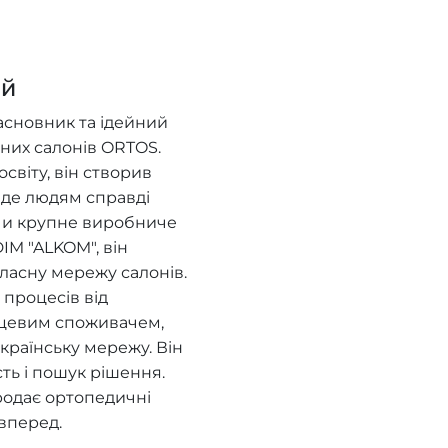
ий
асновник та ідейний
них салонів ORTOS.
віту, він створив
, де людям справді
ючи крупне виробниче
IM "ALKOM", він
ласну мережу салонів.
процесів від
нцевим споживачем,
країнську мережу. Він
сть і пошук рішення.
родає ортопедичні
вперед.