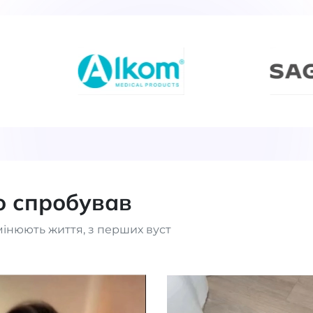
то спробував
мінюють життя, з перших вуст