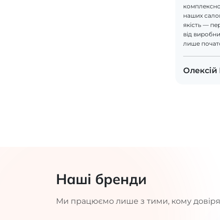
комплексно
наших салон
якість — пе
від виробник
лише почат
Олексій
Наші бренди
Ми працюємо лише з тими, кому довіря