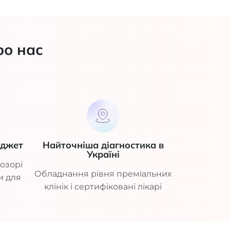
ро нас
юджет
Найточніша діагностика в
Україні
озорі
Обладнання рівня преміальних
и для
клінік і сертифіковані лікарі