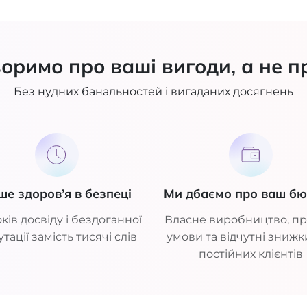
оримо про ваші вигоди, а не п
Без нудних банальностей і вигаданих досягнень
ше здоров’я в безпеці
Ми дбаємо про ваш б
ків досвіду і бездоганної
Власне виробництво, пр
тації замість тисячі слів
умови та відчутні знижк
постійних клієнтів