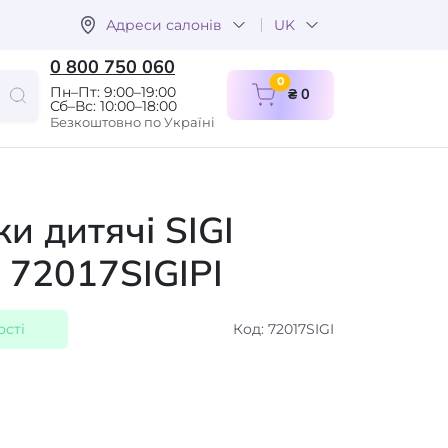
Адреси салонів
UK
0 800 750 060
items in cart
0
Пн–Пт: 9:00–19:00
₴ 0
Сб–Вс: 10:00–18:00
Безкоштовно по Україні
ки дитячі SIGI
 72017SIGIPI
ості
Код: 72017SIGI
а