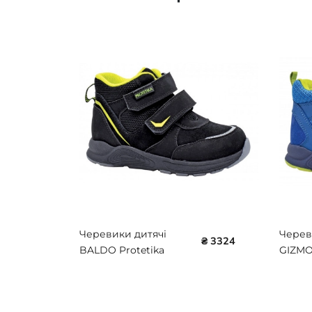
Черевики дитячі
Черев
₴ 3324
BALDO Protetika
GIZMO
72017BALDO
72017