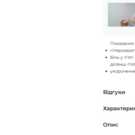
Показанн
гіперкерат
біль у п’ят
ділянці п’я
укорочення
Відгуки
Характери
Опис