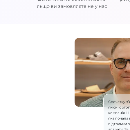
якщо ви замовляєте не у нас
Спочатку з’
якісні орто
компанія L
яка почала 
підтримки 
апарату. З 