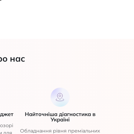
ро нас
юджет
Найточніша діагностика в
Україні
озорі
Обладнання рівня преміальних
и для