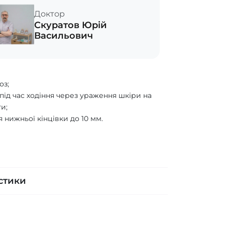
Доктор
Скуратов Юрій
Васильович
я
оз;
і під час ходіння через ураження шкіри на
ти;
 нижньої кінцівки до 10 мм.
стики