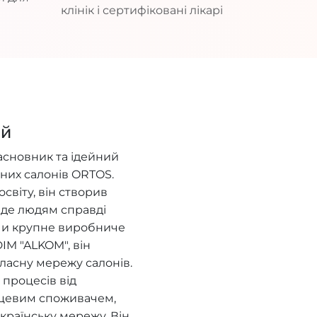
клінік і сертифіковані лікарі
ий
асновник та ідейний
них салонів ORTOS.
віту, він створив
, де людям справді
ючи крупне виробниче
IM "ALKOM", він
ласну мережу салонів.
процесів від
нцевим споживачем,
країнську мережу. Він