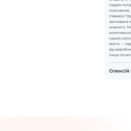
людям потрі
пояснення, 
з’явився "О
заснована н
кожного. М
комплексно
наших салон
якість — пе
від виробник
лише почат
Олексій