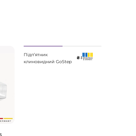
Підп’ятник
Підп’ятник
₴ 801
клиновидний GoStep
Lucky Step
Lucky Step LS503
6