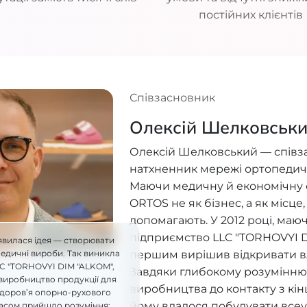
постійних клієнтів
Співзасновник
Олексій Шелковськ
Олексій Шелковський — співз
натхненник мережі ортопедич
Маючи медичну й економічну ос
ORTOS не як бізнес, а як місце
допомагають. У 2012 році, ма
підприємство LLC "TORHOVYI D
явилася ідея — створювати
першим вирішив відкривати в
педичні вироби. Так виникла
LC "TORHOVYI DIM "ALKOM",
Завдяки глибокому розумінню 
виробництво продукції для
виробництва до контакту з кі
здоров’я опорно-рухового
йому вдалося побудувати всеу
часом прийшло розуміння: