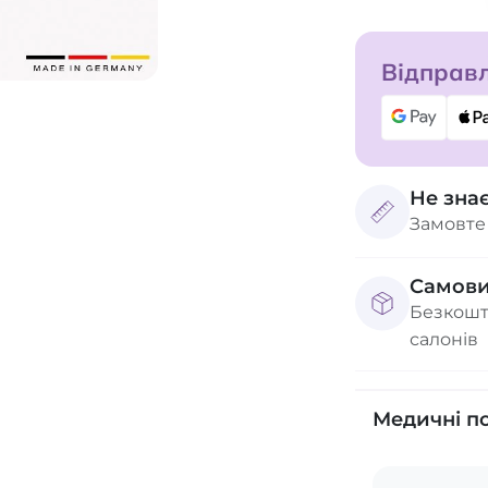
Відправл
Не зна
Замовте
Самови
Безкошт
салонів
Медичні п