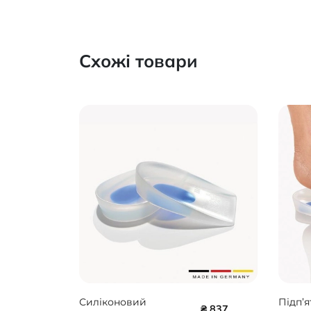
Схожі товари
Силіконовий
Підп’я
₴ 837