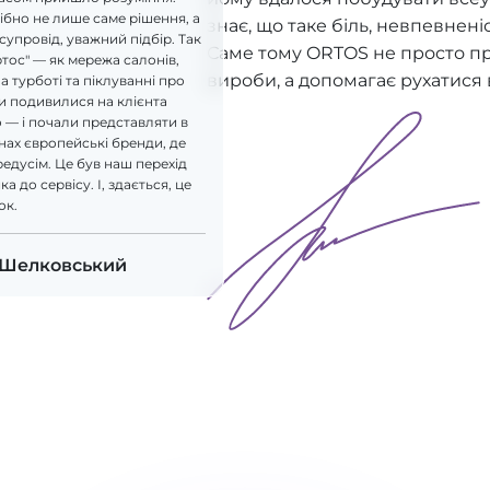
бно не лише саме рішення, а
знає, що таке біль, невпевнені
супровід, уважний підбір. Так
Саме тому ORTOS не просто п
ртос" — як мережа салонів,
вироби, а допомагає рухатися 
а турботі та піклуванні про
и подивилися на клієнта
 — і почали представляти в
ах європейські бренди, де
редусім. Це був наш перехід
а до сервісу. І, здається, це
ок.
 Шелковський