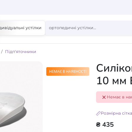
дивідуальні устілки
Підп'яточники
Силіко
НЕМАЄ В НАЯВНОСТІ
10 мм
Немає в на
Розмірна сітк
₴ 435