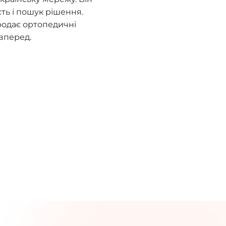
сть і пошук рішення.
родає ортопедичні
вперед.