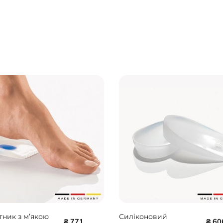
тник з м’якою
Силіконовий
₴ 771
₴ 60