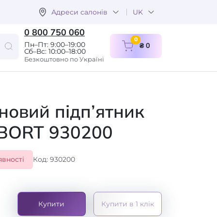
Адреси салонів
UK
0 800 750 060
items in cart
0
Пн–Пт: 9:00–19:00
₴ 0
Сб–Вс: 10:00–18:00
Безкоштовно по Україні
новий підп’ятник
 BORT 930200
явності
Код: 930200
а
Купити
Купити в 1 клік