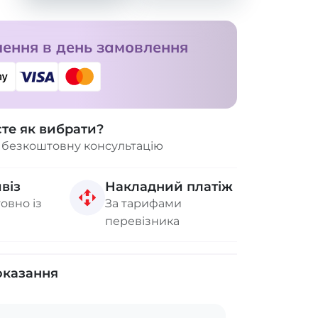
ення в день замовлення
єте як вибрати?
 безкоштовну консультацію
віз
Накладний платіж
овно із
За тарифами
перевізника
оказання