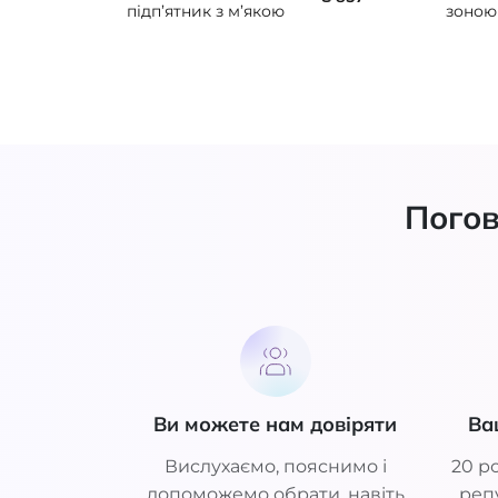
підп’ятник з м’якою
зоною
частиною BORT
BORT 
930070
Погов
Ви можете нам довіряти
Ва
Вислухаємо, пояснимо і
20 ро
допоможемо обрати, навіть
репу