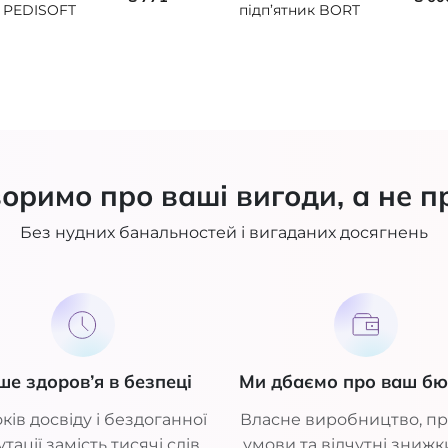
 PEDISOFT
підп’ятник BORT
107070
930050
оримо про ваші вигоди, а не п
Без нудних банальностей і вигаданих досягнень
ше здоров’я в безпеці
Ми дбаємо про ваш б
ків досвіду і бездоганної
Власне виробництво, пр
тації замість тисячі слів
умови та відчутні знижк