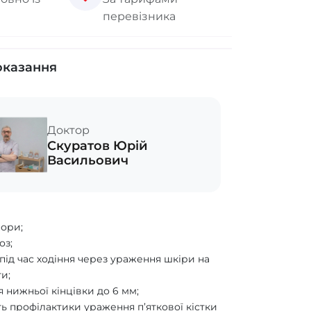
перевізника
оказання
Доктор
Скуратов Юрій
Васильович
я
пори;
оз;
і під час ходіння через ураження шкіри на
ти;
 нижньої кінцівки до 6 мм;
ть профілактики ураження п’яткової кістки