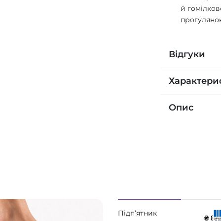
й гомілков
прогулянок
Відгуки
Характери
Опис
Підп’ятник
₴ 80