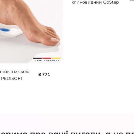
клиновидний GoStep
Lucky Step LS503
тник з м’якою
₴ 771
 PEDISOFT
107070
оримо про ваші вигоди, а не п