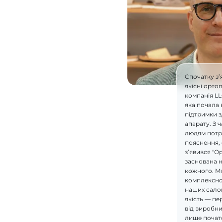
Спочатку з’
якісні орто
компанія L
яка почала 
підтримки 
апарату. З 
людям потрі
пояснення, 
з’явився "О
заснована н
кожного. М
комплексно
наших салон
якість — пе
від виробник
лише почат