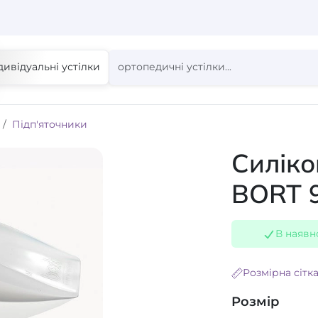
дивідуальні устілки
Підп'яточники
Силіко
BORT 
В наявн
Розмірна сітк
Розмір