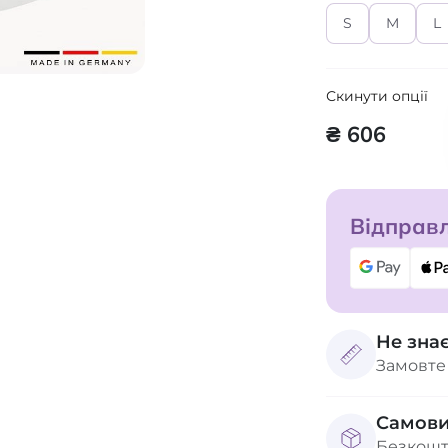
S
M
L
Скинути опції
₴ 606
Відправл
Не зна
Замовте
Самови
Безкошт