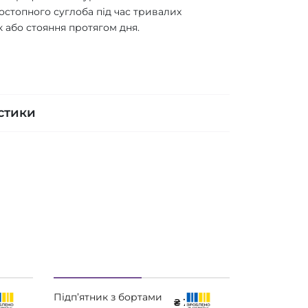
остопного суглоба під час тривалих
 або стояння протягом дня.
стики
Підп’ятник з бортами
₴ 761
1