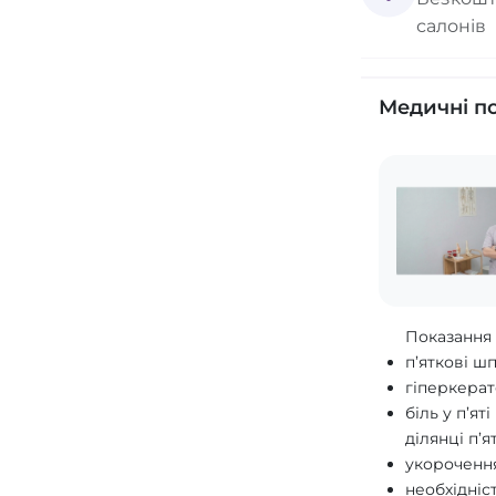
салонів
Медичні п
Показанн
п’яткові ш
гіперкерат
біль у п’ят
ділянці п’я
укорочення
необхідніс