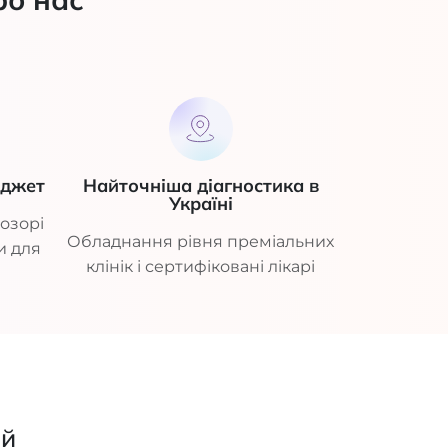
юджет
Найточніша діагностика в
Україні
озорі
Обладнання рівня преміальних
и для
клінік і сертифіковані лікарі
ий