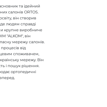
асновник та ідейний
них салонів ORTOS.
віту, він створив
, де людям справді
ючи крупне виробниче
IM "ALKOM", він
ласну мережу салонів.
процесів від
нцевим споживачем,
країнську мережу. Він
сть і пошук рішення.
родає ортопедичні
вперед.