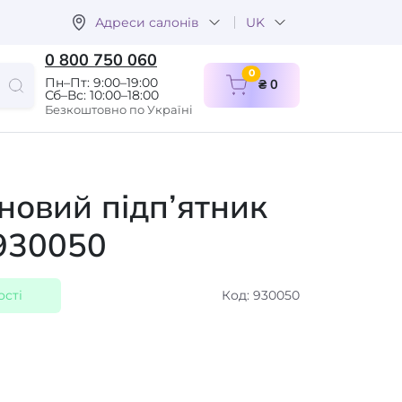
Адреси салонів
UK
0 800 750 060
items in cart
0
Пн–Пт: 9:00–19:00
₴ 0
Сб–Вс: 10:00–18:00
Безкоштовно по Україні
новий підп’ятник
930050
ості
Код: 930050
а