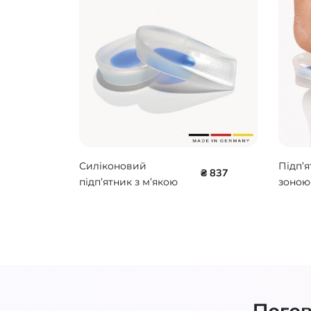
Силіконовий
Підп’я
₴ 837
підп’ятник з м’якою
зоною
частиною BORT
BORT 
930070
Погов