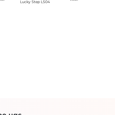
Lucky Step LS04
ро нас