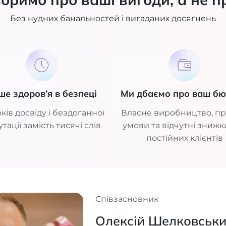
Без нудних банальностей і вигаданих досягнень
ше здоров’я в безпеці
Ми дбаємо про ваш б
ків досвіду і бездоганної
Власне виробництво, пр
тації замість тисячі слів
умови та відчутні знижк
постійних клієнтів
Співзасновник
Олексій Шелковськ