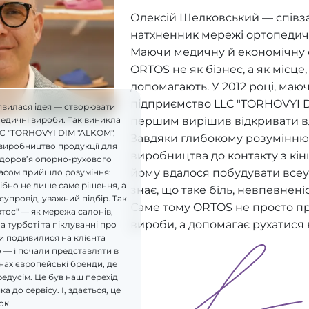
Олексій Шелковський — співз
натхненник мережі ортопедич
Маючи медичну й економічну ос
ORTOS не як бізнес, а як місце
допомагають. У 2012 році, ма
підприємство LLC "TORHOVYI D
явилася ідея — створювати
першим вирішив відкривати в
педичні вироби. Так виникла
LC "TORHOVYI DIM "ALKOM",
Завдяки глибокому розумінню 
виробництво продукції для
виробництва до контакту з кі
здоров’я опорно-рухового
йому вдалося побудувати всеу
часом прийшло розуміння:
бно не лише саме рішення, а
знає, що таке біль, невпевнені
супровід, уважний підбір. Так
Саме тому ORTOS не просто п
ртос" — як мережа салонів,
вироби, а допомагає рухатися 
а турботі та піклуванні про
и подивилися на клієнта
 — і почали представляти в
ах європейські бренди, де
редусім. Це був наш перехід
а до сервісу. І, здається, це
ок.