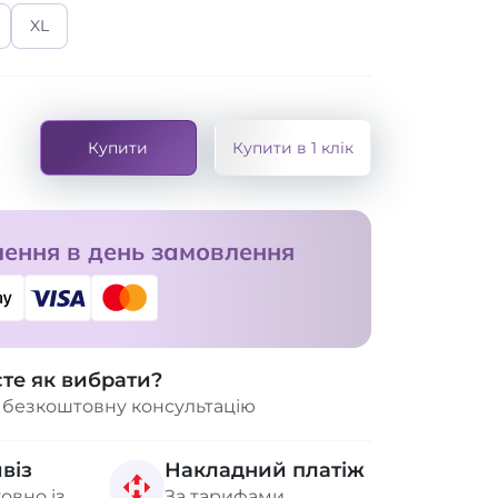
XL
Купити
Купити в 1 клік
ення в день замовлення
єте як вибрати?
 безкоштовну консультацію
віз
Накладний платіж
овно із
За тарифами