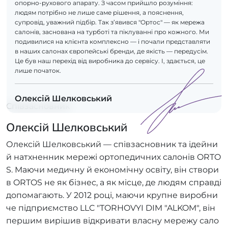
опорно-рухового апарату. З часом прийшло розуміння:
людям потрібно не лише саме рішення, а пояснення,
супровід, уважний підбір. Так з’явився "Ортос" — як мережа
салонів, заснована на турботі та піклуванні про кожного. Ми
подивилися на клієнта комплексно — і почали представляти
в наших салонах європейські бренди, де якість — передусім.
Це був наш перехід від виробника до сервісу. І, здається, це
лише початок.
Олексій Шелковський
Співзасновник
Олексій Шелковський
Олексій Шелковський — співзасновник та ідейни
й натхненник мережі ортопедичних салонів ORTO
S. Маючи медичну й економічну освіту, він створи
в ORTOS не як бізнес, а як місце, де людям справді
допомагають. У 2012 році, маючи крупне виробни
че підприємство LLC "TORHOVYI DIM "ALKOM", він
першим вирішив відкривати власну мережу сало