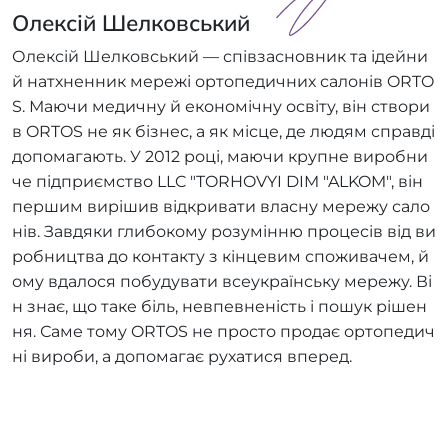
Олексій Шелковський
Олексій Шелковський — співзасновник та ідейни
й натхненник мережі ортопедичних салонів ORTO
S. Маючи медичну й економічну освіту, він створи
в ORTOS не як бізнес, а як місце, де людям справді
допомагають. У 2012 році, маючи крупне виробни
че підприємство LLC "TORHOVYI DIM "ALKOM", він
першим вирішив відкривати власну мережу сало
нів. Завдяки глибокому розумінню процесів від ви
робництва до контакту з кінцевим споживачем, й
ому вдалося побудувати всеукраїнську мережу. Ві
н знає, що таке біль, невпевненість і пошук рішен
ня. Саме тому ORTOS не просто продає ортопедич
ні вироби, а допомагає рухатися вперед.