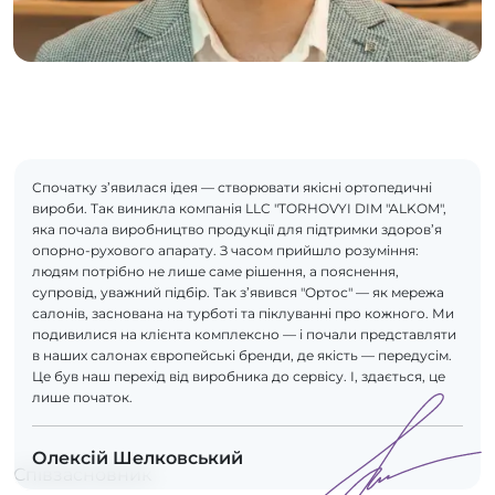
Спочатку з’явилася ідея — створювати якісні ортопедичні
вироби. Так виникла компанія LLC "TORHOVYI DIM "ALKOM",
яка почала виробництво продукції для підтримки здоров’я
опорно-рухового апарату. З часом прийшло розуміння:
людям потрібно не лише саме рішення, а пояснення,
супровід, уважний підбір. Так з’явився "Ортос" — як мережа
салонів, заснована на турботі та піклуванні про кожного. Ми
подивилися на клієнта комплексно — і почали представляти
в наших салонах європейські бренди, де якість — передусім.
Це був наш перехід від виробника до сервісу. І, здається, це
лише початок.
Олексій Шелковський
Співзасновник