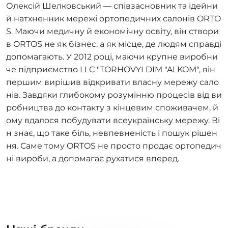
Олексій Шелковський — співзасновник та ідейни
й натхненник мережі ортопедичних салонів ORTO
S. Маючи медичну й економічну освіту, він створи
в ORTOS не як бізнес, а як місце, де людям справді
допомагають. У 2012 році, маючи крупне виробни
че підприємство LLC "TORHOVYI DIM "ALKOM", він
першим вирішив відкривати власну мережу сало
нів. Завдяки глибокому розумінню процесів від ви
робництва до контакту з кінцевим споживачем, й
ому вдалося побудувати всеукраїнську мережу. Ві
н знає, що таке біль, невпевненість і пошук рішен
ня. Саме тому ORTOS не просто продає ортопедич
ні вироби, а допомагає рухатися вперед.