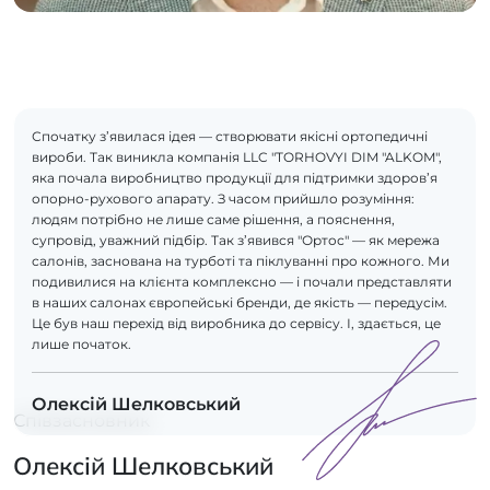
Спочатку з’явилася ідея — створювати якісні ортопедичні
вироби. Так виникла компанія LLC "TORHOVYI DIM "ALKOM",
яка почала виробництво продукції для підтримки здоров’я
опорно-рухового апарату. З часом прийшло розуміння:
людям потрібно не лише саме рішення, а пояснення,
супровід, уважний підбір. Так з’явився "Ортос" — як мережа
салонів, заснована на турботі та піклуванні про кожного. Ми
подивилися на клієнта комплексно — і почали представляти
в наших салонах європейські бренди, де якість — передусім.
Це був наш перехід від виробника до сервісу. І, здається, це
лише початок.
Олексій Шелковський
Співзасновник
Олексій Шелковський