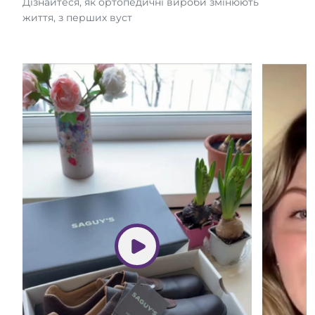
Дізнайтеся, як ортопедичні вироби змінюють
життя, з перших вуст