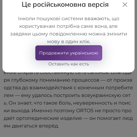
Це російськомовна версія
Алексей Шелковский
Інколи пошукові системи вважають, що
Алексей Шелковский — сооснователь и идейный
користувачам потрібна саме вона, але
вдохновитель сети ортопедических салонов ORT
завдяки цьому повідомленню можна змінити
OS. Имея медицинское и экономическое образов
мову в один клік.
ание, он создавал ORTOS не как бизнес, а как мест
о, где людям действительно помогают. В 2012 году,
Продовжити українською
имея крупное производственное предприятие LL
Оставить как есть
C "TORHOVYI DIM "ALKOM", он первым принял реш
ение открыть собственную сеть салонов. Благода
ря глубокому пониманию процессов — от произв
одства до взаимодействия с конечным потребите
лем — ему удалось построить всеукраинскую сет
ь. Он знает, что такое боль, неуверенность и поис
ки выхода. Именно поэтому ORTOS не просто про
даёт ортопедические изделия — он помогает люд
ям двигаться вперёд.