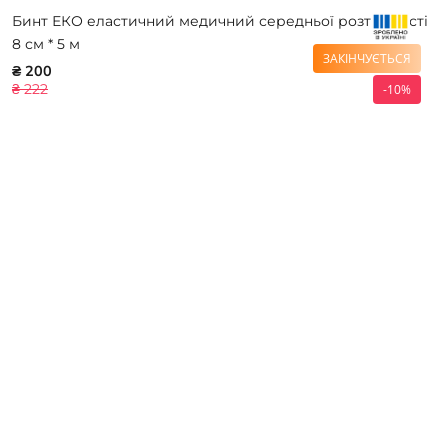
Бинт ЕКО еластичний медичний середньої розтяжності
8 см * 5 м
ЗАКІНЧУЄТЬСЯ
₴ 200
₴ 222
-10%