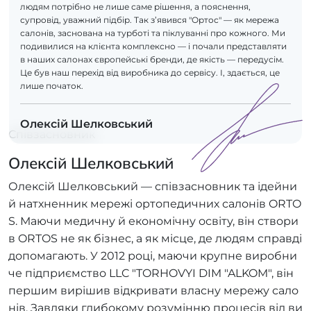
людям потрібно не лише саме рішення, а пояснення,
супровід, уважний підбір. Так з’явився "Ортос" — як мережа
салонів, заснована на турботі та піклуванні про кожного. Ми
подивилися на клієнта комплексно — і почали представляти
в наших салонах європейські бренди, де якість — передусім.
Це був наш перехід від виробника до сервісу. І, здається, це
лише початок.
Олексій Шелковський
Співзасновник
Олексій Шелковський
Олексій Шелковський — співзасновник та ідейни
й натхненник мережі ортопедичних салонів ORTO
S. Маючи медичну й економічну освіту, він створи
в ORTOS не як бізнес, а як місце, де людям справді
допомагають. У 2012 році, маючи крупне виробни
че підприємство LLC "TORHOVYI DIM "ALKOM", він
першим вирішив відкривати власну мережу сало
нів. Завдяки глибокому розумінню процесів від ви