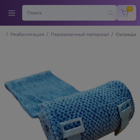
items
0
Реабилитация
Перевязочный материал
Охлаждаю