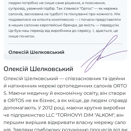
людям потрібно не лише саме рішення, а пояснення,
супровід, уважний підбір. Так з’явився "Ортос" — як мережа
салонів, заснована на турботі та піклуванні про кожного. Ми
подивилися на клієнта комплексно — і почали представляти
в наших салонах європейські бренди, де якість — передусім.
Це був наш перехід від виробника до сервісу. І, здається, це
лише початок.
Олексій Шелковський
Співзасновник
Олексій Шелковський
Олексій Шелковський — співзасновник та ідейни
й натхненник мережі ортопедичних салонів ORTO
S. Маючи медичну й економічну освіту, він створи
в ORTOS не як бізнес, а як місце, де людям справді
допомагають. У 2012 році, маючи крупне виробни
че підприємство LLC "TORHOVYI DIM "ALKOM", він
першим вирішив відкривати власну мережу сало
нів. Завдяки глибокому розумінню процесів від ви