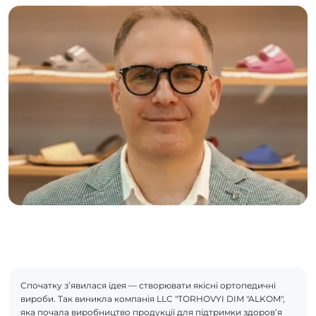
Спочатку з’явилася ідея — створювати якісні ортопедичні
вироби. Так виникла компанія LLC "TORHOVYI DIM "ALKOM",
яка почала виробництво продукції для підтримки здоров’я