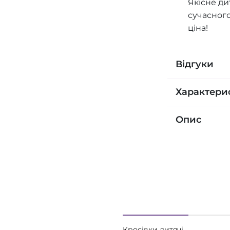
Якісне ди
сучасного
ціна!
Відгуки
Характери
Опис
Кросівки дитячі