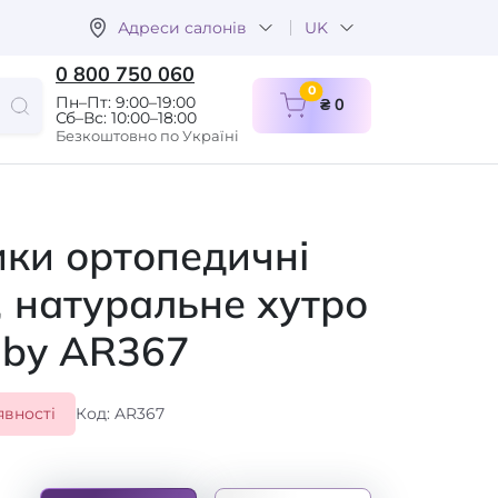
Адреси салонів
UK
0 800 750 060
items in cart
0
Пн–Пт: 9:00–19:00
₴ 0
Сб–Вс: 10:00–18:00
Безкоштовно по Україні
ки ортопедичні
, натуральне хутро
aby AR367
явності
Код: AR367
а