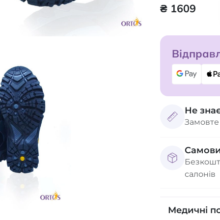
₴ 1609
Відправл
Не зна
Замовте
Самови
Безкошт
салонів
Медичні п