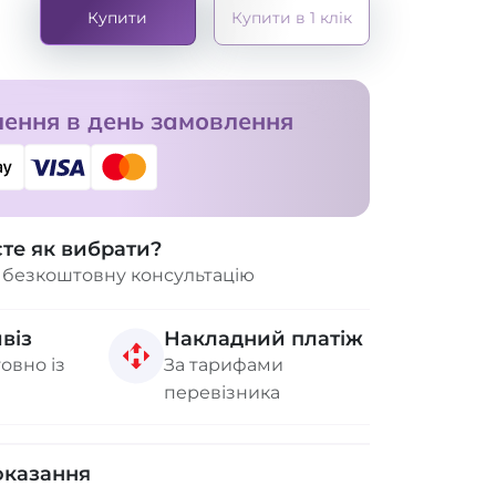
Купити
Купити в 1 клік
ення в день замовлення
єте як вибрати?
 безкоштовну консультацію
віз
Накладний платіж
овно із
За тарифами
перевізника
оказання