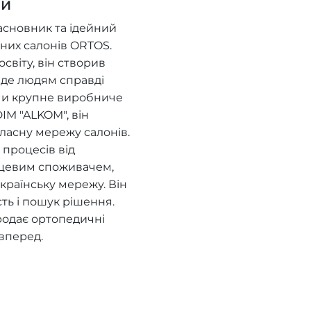
ий
асновник та ідейний
них салонів ORTOS.
віту, він створив
, де людям справді
ючи крупне виробниче
IM "ALKOM", він
ласну мережу салонів.
процесів від
нцевим споживачем,
країнську мережу. Він
сть і пошук рішення.
родає ортопедичні
вперед.