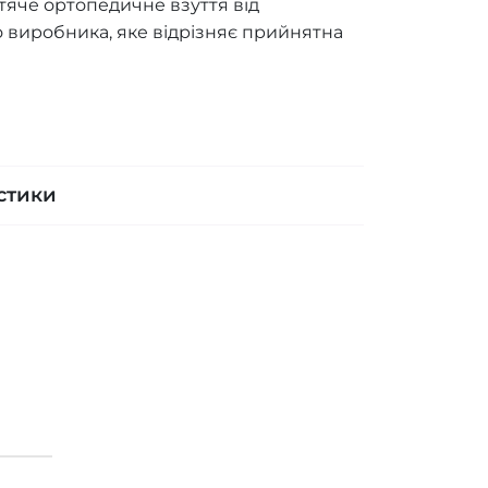
тяче ортопедичне взуття від
 виробника, яке відрізняє прийнятна
стики
Кросівки ди