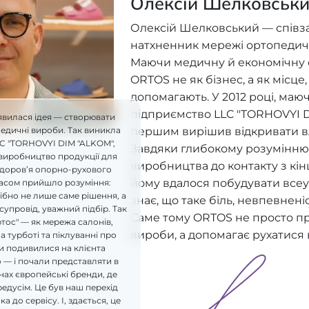
Олексій Шелковськ
Олексій Шелковський — співз
натхненник мережі ортопедич
Маючи медичну й економічну ос
ORTOS не як бізнес, а як місце
допомагають. У 2012 році, ма
підприємство LLC "TORHOVYI D
явилася ідея — створювати
першим вирішив відкривати в
педичні вироби. Так виникла
LC "TORHOVYI DIM "ALKOM",
Завдяки глибокому розумінню 
виробництво продукції для
виробництва до контакту з кі
здоров’я опорно-рухового
йому вдалося побудувати всеу
часом прийшло розуміння:
бно не лише саме рішення, а
знає, що таке біль, невпевнені
супровід, уважний підбір. Так
Саме тому ORTOS не просто п
ртос" — як мережа салонів,
вироби, а допомагає рухатися 
а турботі та піклуванні про
и подивилися на клієнта
 — і почали представляти в
ах європейські бренди, де
редусім. Це був наш перехід
а до сервісу. І, здається, це