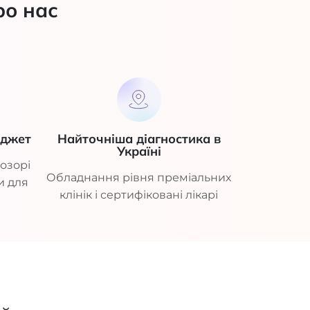
ро нас
юджет
Найточніша діагностика в
Україні
озорі
Обладнання рівня преміальних
и для
клінік і сертифіковані лікарі