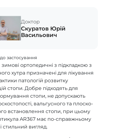
Доктор
Скуратов Юрій
Васильович
до застосування
зимові ортопедичні з підкладкою з
ого хутра призначені для лікування
актики патологій розвитку
й стопи. Добре підходять для
формування стопи, не допускають
скостопості, вальгусного та плоско-
ого встановлення стопи, при цьому
ртикула AR367 має по-справжньому
і стильний вигляд.