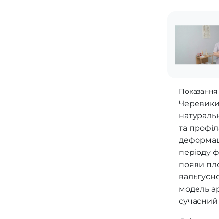
Показання 
Черевики 
натуральн
та профіл
деформаці
періоду 
появи пло
вальгусн
модель а
сучасний 