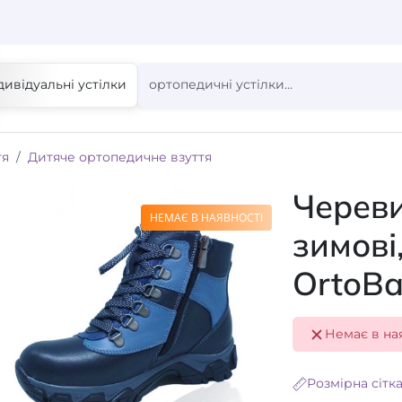
дивідуальні устілки
тя
Дитяче ортопедичне взуття
Череви
НЕМАЄ В НАЯВНОСТІ
зимові
ОrtoB
Немає в на
Розмірна сітк