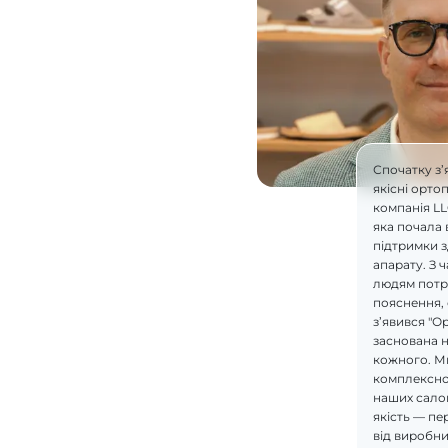
Спочатку з’
якісні орто
компанія L
яка почала 
підтримки 
апарату. З 
людям потрі
пояснення, 
з’явився "О
заснована н
кожного. М
комплексно
наших салон
якість — пе
від виробник