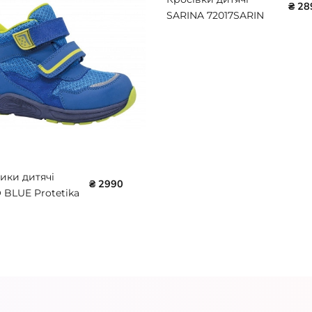
₴ 28
SARINA 72017SARIN
Protetika
ики дитячі
₴ 2990
 BLUE Protetika
GIZMO