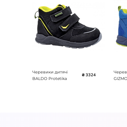
Черевики дитячі
Черев
₴ 3324
BALDO Protetika
GIZMO
72017BALDO
72017