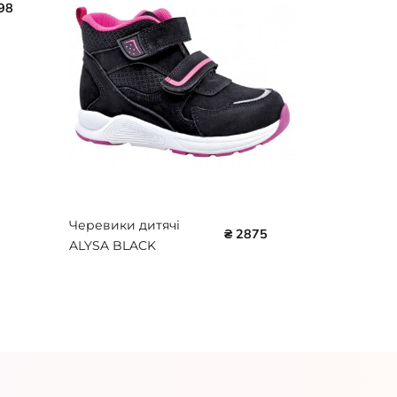
98
бежеві 720
Protetika
Черевики дитячі
₴ 2875
ALYSA BLACK
Protetika 72017ALYSA