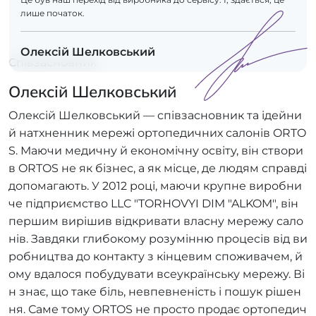
лише початок.
Олексій Шелковський
Співзасновник
Олексій Шелковський
Олексій Шелковський — співзасновник та ідейни
й натхненник мережі ортопедичних салонів ORTO
S. Маючи медичну й економічну освіту, він створи
в ORTOS не як бізнес, а як місце, де людям справді
допомагають. У 2012 році, маючи крупне виробни
че підприємство LLC "TORHOVYI DIM "ALKOM", він
першим вирішив відкривати власну мережу сало
нів. Завдяки глибокому розумінню процесів від ви
робництва до контакту з кінцевим споживачем, й
ому вдалося побудувати всеукраїнську мережу. Ві
н знає, що таке біль, невпевненість і пошук рішен
ня. Саме тому ORTOS не просто продає ортопедич