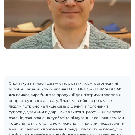
Спочатку з’явилася ідея — створювати якісні ортопедичні
вироби. Так виникла компанія LLC "TORHOVYI DIM "ALKOM",
яка почала виробництво продукції для підтримки здоров’я
опорно-рухового апарату. З часом прийшло розуміння:
людям потрібно не лише саме рішення, а пояснення,
супровід, уважний підбір. Так з’явився "Ортос" — як мережа
салонів, заснована на турботі та піклуванні про кожного. Ми
подивилися на клієнта комплексно — і почали представляти
в наших салонах європейські бренди, де якість — передусім.
Це був наш перехід від виробника до сервісу. І, здається, це