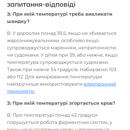
запитання-відповіді
З: При якій температурі треба викликати
швидку?
В: У дорослих понад 39,5, якщо не збивається
жарознижувальними, особливо якщо
супроводжується маренням, непритомністю
чи судомами. У дітей при 39, або нижче, якщо
температура супроводжується судомами.
Також при нижче 34 градусів. Набираємо 103
або 112. Для вимірювання температури
найзручніше використовувати
електронний
термометр
.
З: При якій температурі згортається кров?
В: При температурі понад 42 градуси
порушується робота ферментних систем, у
тому числі згортання крові, і утворюються