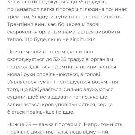
Коли тіло охолоджується до 35 градусів,
починається легка гіпотермія: людина починає
тремтіти, бліднути, губи і нігті злегка синіють.
Тремтіння виникає, бо через м’язові
скорочення організм намагається виробити
тепло. Що буде, якщо не зігрітися?
При помірній гіпотермії, коли тіло
охолоджується до 32-28 градусів, організм
потроху здається: тремтіння припиняється,
мова і рухи сповільнюються, в голові
з’являється туман і погіршується розуміння
того, що відбувається. Сильно звужуються
судини, щоб не віддавати тепло, яке ще
залишається, кров уповільнюється, серце
б’ється повільніше і рідше.
Нижче 28 — важка гіпотермія. Непритомність,
повільне дихання, пульс ледь відчутний.