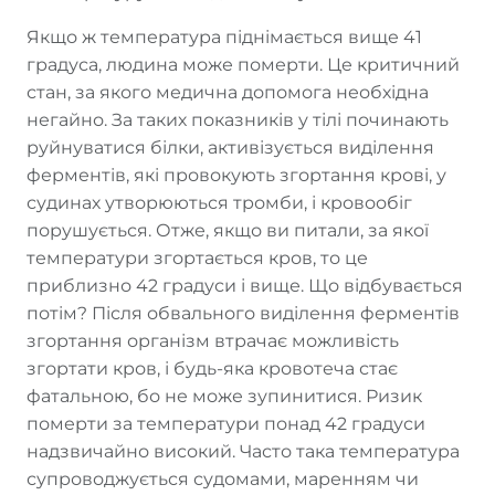
Якщо ж температура піднімається вище 41
градуса, людина може померти. Це критичний
стан, за якого медична допомога необхідна
негайно. За таких показників у тілі починають
руйнуватися білки, активізується виділення
ферментів, які провокують згортання крові, у
судинах утворюються тромби, і кровообіг
порушується. Отже, якщо ви питали, за якої
температури згортається кров, то це
приблизно 42 градуси і вище. Що відбувається
потім? Після обвального виділення ферментів
згортання організм втрачає можливість
згортати кров, і будь-яка кровотеча стає
фатальною, бо не може зупинитися. Ризик
померти за температури понад 42 градуси
надзвичайно високий. Часто така температура
супроводжується судомами, маренням чи