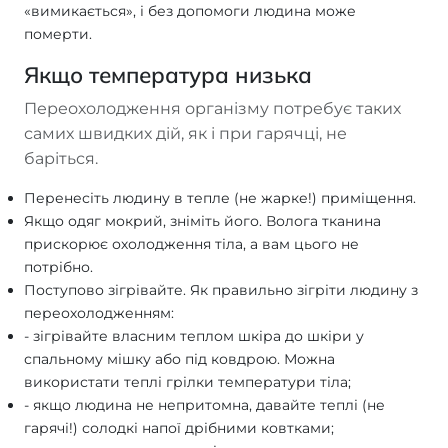
«вимикається», і без допомоги людина може
померти.
Якщо температура низька
Переохолодження організму потребує таких
самих швидких дій, як і при гарячці, не
баріться.
Перенесіть людину в тепле (не жарке!) приміщення.
Якщо одяг мокрий, зніміть його. Волога тканина
прискорює охолодження тіла, а вам цього не
потрібно.
Поступово зігрівайте. Як правильно зігріти людину з
переохолодженням:
- зігрівайте власним теплом шкіра до шкіри у
спальному мішку або під ковдрою. Можна
використати теплі грілки температури тіла;
- якщо людина не непритомна, давайте теплі (не
гарячі!) солодкі напої дрібними ковтками;