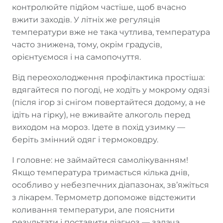
контролюйте підйом частіше, щоб вчасно
вжити заходів. У літніх же регуляція
температури вже не така чутлива, температура
часто знижена, тому, окрім градусів,
орієнтуємося і на самопочуття.
Від переохолодження профілактика простіша:
вдягайтеся по погоді, не ходіть у мокрому одязі
(після ігор зі снігом повертайтеся додому, а не
ідіть на гірку), не вживайте алкоголь перед
виходом на мороз. Ідете в похід узимку —
беріть змінний одяг і термоковдру.
І головне: не займайтеся самолікуванням!
Якщо температура тримається кілька днів,
особливо у небезпечних діапазонах, зв’яжіться
з лікарем. Термометр допоможе відстежити
коливання температури, але пояснити
результати і поставити діагноз — задача