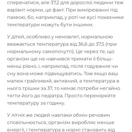
сперечатися, але 37,2 для дорослої людини теж
варіант норми, це факт. При вимірюванні під
пахвою, бо, наприклад, у роті чи вусі показники
температури можуть бути іншими.
У дітей, особливо у немовлят, нормальною
вважається температура від 36,6 до 37,5 (при
нормальному самопочутті). Це через те, що
організм ще не навчився тримати її більш-
менш рівно, і, наприклад, після годування чи
сну вона може підвищуватись. Тож якщо ваш
малюк грайливий, активний, а температура в
нього трішки за 37, то немає потреби негайно
тягти його до педіатра. Просто переміряйте
температуру за годину.
У літніх же людей навпаки обмін речовин
сповільнюється, організм виробляє менше
енергії, і температура в нормі становить від