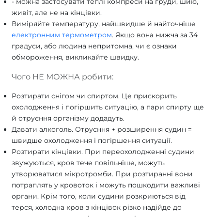
- можна застосувати теплі компреси на груди, шию,
живіт, але не на кінцівки.
Виміряйте температуру, найшвидше й найточніше
електронним термометром
. Якщо вона нижча за 34
градуси, або людина непритомна, чи є ознаки
обмороження, викликайте швидку.
Чого НЕ МОЖНА робити:
Розтирати снігом чи спиртом. Це прискорить
охолодження і погіршить ситуацію, а пари спирту ще
й отруєння організму додадуть.
Давати алкоголь. Отруєння + розширення судин =
швидше охолодження і погіршення ситуації.
Розтирати кінцівки. При переохолодженні судини
звужуються, кров тече повільніше, можуть
утворюватися мікротромби. При розтиранні вони
потраплять у кровоток і можуть пошкодити важливі
органи. Крім того, коли судини розкриються від
терся, холодна кров з кінцівок різко надійде до