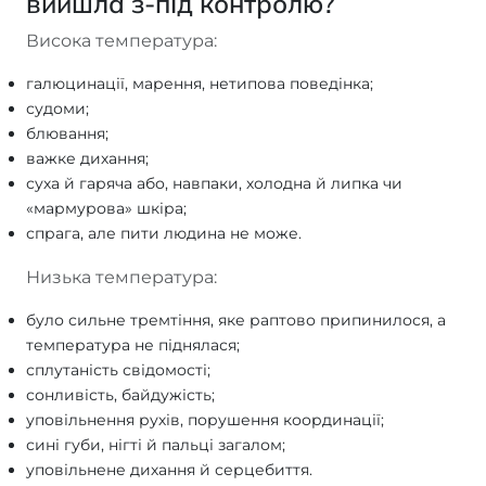
вийшла з-під контролю?
Висока температура:
галюцинації, марення, нетипова поведінка;
судоми;
блювання;
важке дихання;
суха й гаряча або, навпаки, холодна й липка чи
«мармурова» шкіра;
спрага, але пити людина не може.
Низька температура:
було сильне тремтіння, яке раптово припинилося, а
температура не піднялася;
сплутаність свідомості;
сонливість, байдужість;
уповільнення рухів, порушення координації;
сині губи, нігті й пальці загалом;
уповільнене дихання й серцебиття.