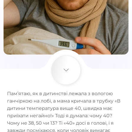
Пам’ятаю, як в дитинстві лежала з вологою
ганчіркою на лобі, а мама кричала в трубку «В
дитини температура вище 40, швидка має
приїхати негайно!» Тоді я думала: чому 40?
Чому не 38, 50 чи 13? Ті «40» досі в голові, і я
завжди посміхаюся, коли чоловік вимагає