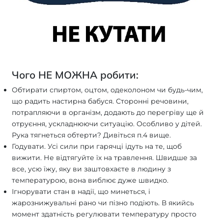
Чого НЕ МОЖНА робити:
Обтирати спиртом, оцтом, одеколоном чи будь-чим,
що радить настирна бабуся. Сторонні речовини,
потрапляючи в організм, додають до перегріву ще й
отруєння, ускладнюючи ситуацію. Особливо у дітей.
Рука тягнеться обтерти? Дивіться п.4 вище.
Годувати. Усі сили при гарячці ідуть на те, щоб
вижити. Не відтягуйте їх на травлення. Швидше за
все, усю їжу, яку ви заштовхаєте в людину з
температурою, вона виблює дуже швидко.
Ігнорувати стан в надії, що минеться, і
жарознижувальні рано чи пізно подіють. В якийсь
момент здатність регулювати температуру просто