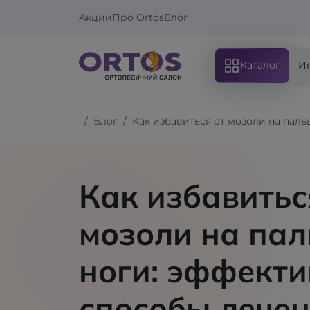
Акции
Про Ortos
Блог
Каталог
И
Блог
Как избавиться от мозоли на пал
Как избавитьс
мозоли на пал
ноги: эффект
способы лечен