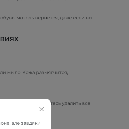
 обувь, мозоль вернется, даже если вы
овиях
или мыло. Кожа размягчится,
й для ног. Не пытайтесь удалить все
она, але завдяки