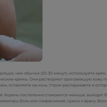
дольше, чем обычно (20-30 минут), используйте кр
ические кремы. Они растворяют ороговевшую кожу п
рем, оставляете на ночь. Утром распариваете и ост
й. Корень постепенно становится меньше, выходит б
явилась боль или покраснение, нужно к врачу. Возмо
.