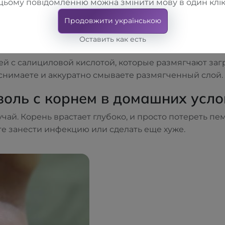
цьому повідомленню можна змінити мову в один клік
 мочевиной. Наденьте хлопковые носки. Повторяйте в
Продовжити українською
Оставить как есть
й с салициловой кислотой, которые размягчают заг
м снимаете и аккуратно смываете размягченный слой.
золь с корнем в домашних усло
чай. Корень врастает глубоко, и просто потереть пе
те занести инфекцию или сделать еще хуже.