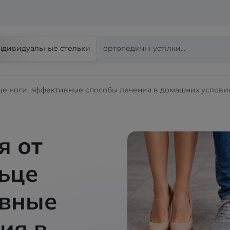
ндивидуальные стельки
ьце ноги: эффективные способы лечения в домашних услови
я от
ьце
ивные
ия в