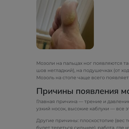
Мозоли на пальцах ног появляются там
шов негладкий), на подушечках (от хо
Мозоль на стопе чаще всего появляет
Причины появления мо
Главная причина — трение и давление
узкий носок, высокие каблуки — все э
Другие причины: плоскостопие (вес т
будет тереться сильнее), работа, где