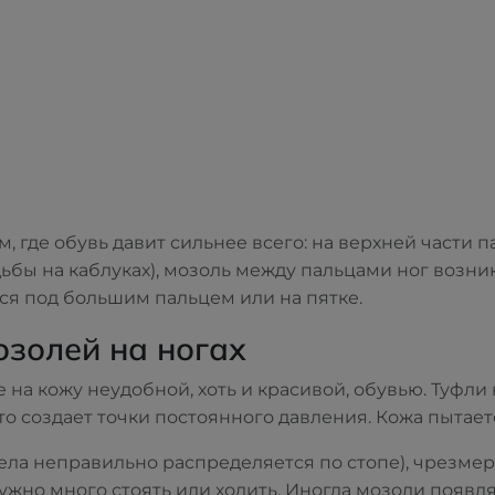
, где обувь давит сильнее всего: на верхней части 
дьбы на каблуках), мозоль между пальцами ног возник
ся под большим пальцем или на пятке.
золей на ногах
 на кожу неудобной, хоть и красивой, обувью. Туфли
то создает точки постоянного давления. Кожа пытает
ела неправильно распределяется по стопе), чрезме
 нужно много стоять или ходить. Иногда мозоли появл