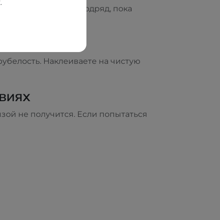
.
се несколько дней подряд, пока
рубелость. Наклеиваете на чистую
виях
мзой не получится. Если попытаться