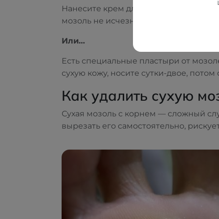
Нанесите крем для ног, желательно с
мозоль не исчезнет.
Или…
Есть специальные пластыри от мозоле
сухую кожу, носите сутки-двое, пото
Как удалить сухую мо
Сухая мозоль с корнем — сложный слу
вырезать его самостоятельно, рискуе