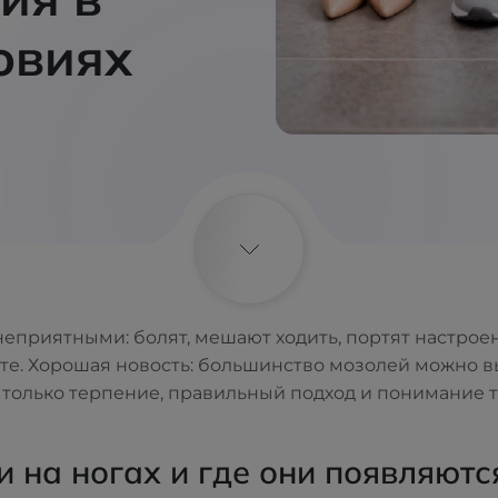
овиях
неприятными: болят, мешают ходить, портят настрое
сте. Хорошая новость: большинство мозолей можно вы
 только терпение, правильный подход и понимание т
 на ногах и где они появляютс