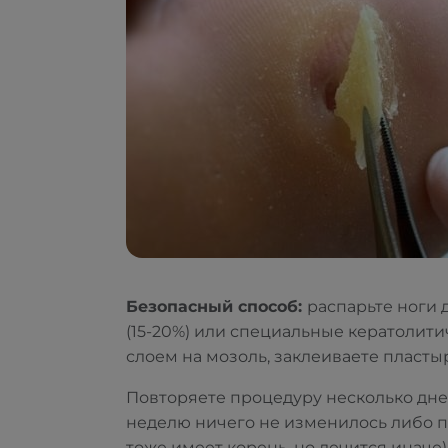
Безопасный способ:
распарьте ноги 
(15-20%) или специальные кератолит
слоем на мозоль, заклеиваете пласты
Повторяете процедуру несколько дне
неделю ничего не изменилось либо по
тоже имеет корень, но лечится иначе)