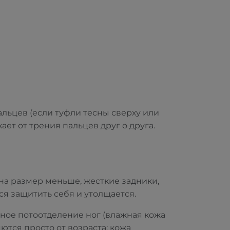
пальцев (если туфли тесны сверху или
ает от трения пальцев друг о друга.
 на размер меньше, жесткие задники,
ся защитить себя и утолщается.
рное потоотделение ног (влажная кожа
яются просто от возраста: кожа