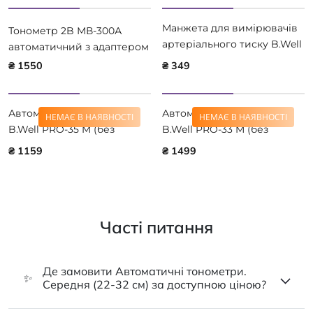
Манжета для вимірювачів
Тонометр 2B МВ-300А
артеріального тиску B.Well
автоматичний з адаптером
серії PRO розмір M
₴ 1550
₴ 349
Автоматичний тонометр
Автоматичний тонометр
НЕМАЄ В НАЯВНОСТІ
НЕМАЄ В НАЯВНОСТІ
B.Well PRO-35 M (без
B.Well PRO-33 M (без
адаптера)
адаптера)
₴ 1159
₴ 1499
Часті питання
Де замовити Автоматичні тонометри.
✨
Середня (22-32 см) за доступною ціною?