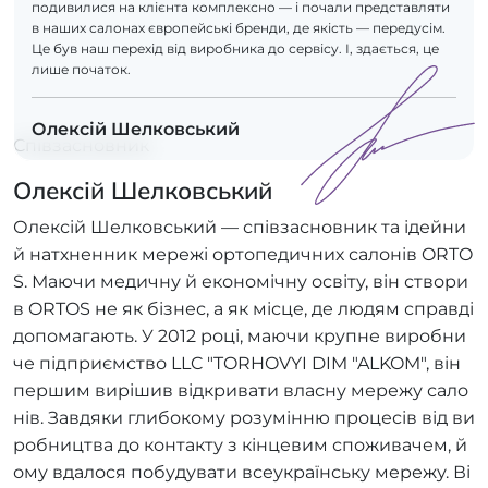
подивилися на клієнта комплексно — і почали представляти
в наших салонах європейські бренди, де якість — передусім.
Це був наш перехід від виробника до сервісу. І, здається, це
лише початок.
Олексій Шелковський
Співзасновник
Олексій Шелковський
Олексій Шелковський — співзасновник та ідейни
й натхненник мережі ортопедичних салонів ORTO
S. Маючи медичну й економічну освіту, він створи
в ORTOS не як бізнес, а як місце, де людям справді
допомагають. У 2012 році, маючи крупне виробни
че підприємство LLC "TORHOVYI DIM "ALKOM", він
першим вирішив відкривати власну мережу сало
нів. Завдяки глибокому розумінню процесів від ви
робництва до контакту з кінцевим споживачем, й
ому вдалося побудувати всеукраїнську мережу. Ві