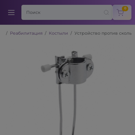
items
0
Реабилитация
Костыли
Устройство против скольже