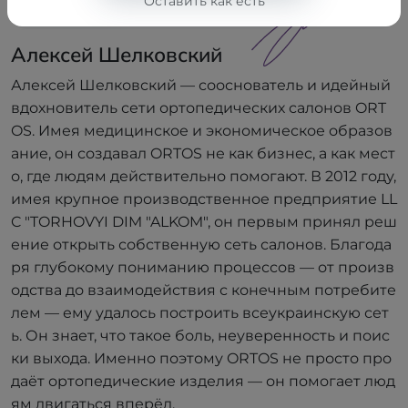
Оставить как есть
Алексей Шелковский
Сооснователь
Алексей Шелковский
Алексей Шелковский — сооснователь и идейный
вдохновитель сети ортопедических салонов ORT
OS. Имея медицинское и экономическое образов
ание, он создавал ORTOS не как бизнес, а как мест
о, где людям действительно помогают. В 2012 году,
имея крупное производственное предприятие LL
C "TORHOVYI DIM "ALKOM", он первым принял реш
ение открыть собственную сеть салонов. Благода
ря глубокому пониманию процессов — от произв
одства до взаимодействия с конечным потребите
лем — ему удалось построить всеукраинскую сет
ь. Он знает, что такое боль, неуверенность и поис
ки выхода. Именно поэтому ORTOS не просто про
даёт ортопедические изделия — он помогает люд
ям двигаться вперёд.