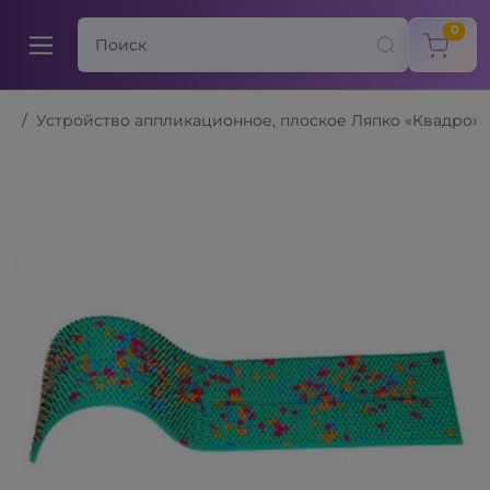
items
0
Устройство аппликационное, плоское Ляпко «Квадро» 