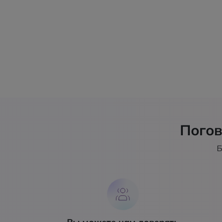
Погов
Б