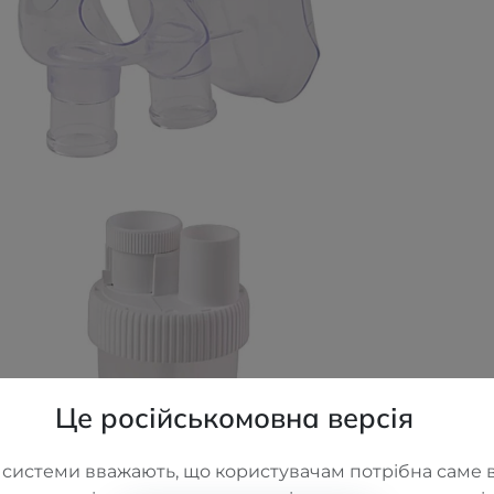
Це російськомовна версія
 системи вважають, що користувачам потрібна саме в