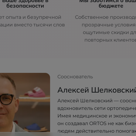
Ваше здоровье в
Мы заботимся о ва
безопасности
бюджете
ет опыта и безупречной
Собственное производс
ации вместо тысячи слов
прозрачные условия
ощутимые скидки д
повторных клиенто
Сооснователь
Алексей Шелковски
Алексей Шелковский — соосн
вдохновитель сети ортопедич
Имея медицинское и экономи
он создавал ORTOS не как бизне
людям действительно помогают