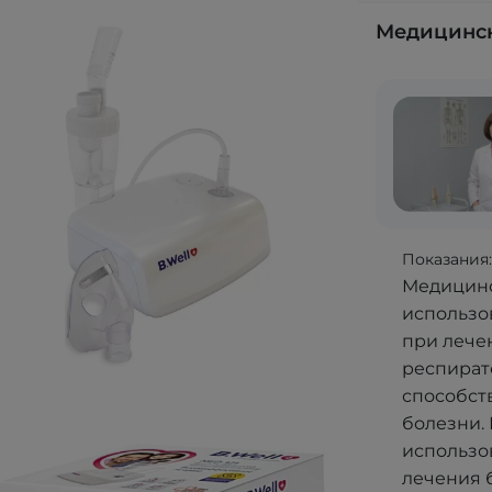
Медицинск
Показания
Медицинс
использо
при лече
респират
способст
болезни.
использо
лечения 