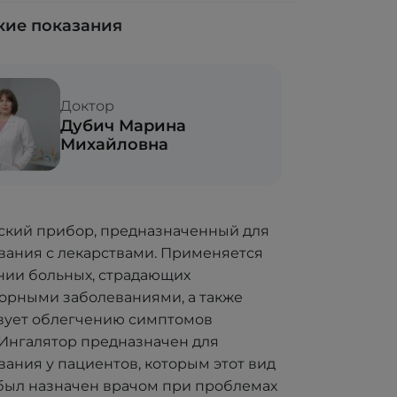
ие показания
Доктор
Дубич Марина
Михайловна
:
кий прибор, предназначенный для
вания с лекарствами. Применяется
нии больных, страдающих
орными заболеваниями, а также
вует облегчению симптомов
 Ингалятор предназначен для
вания у пациентов, которым этот вид
был назначен врачом при проблемах