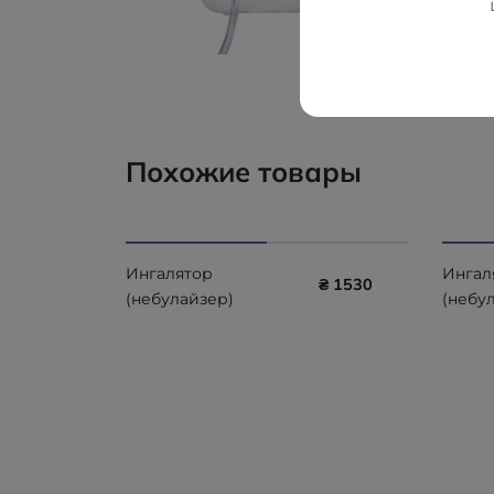
Похожие товары
Ингалятор
Ингал
₴ 1530
(небулайзер)
(небу
компрессорный Little
ультра
Doctor LD-220C
Docto