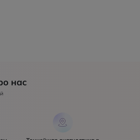
ро нас
ий