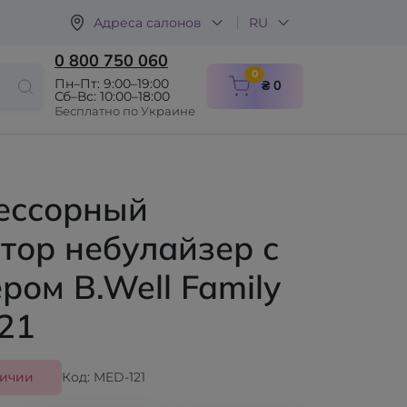
Адреса салонов
RU
0 800 750 060
items in cart
0
Пн–Пт: 9:00–19:00
₴ 0
Сб–Вс: 10:00–18:00
Бесплатно по Украине
ессорный
тор небулайзер с
ром B.Well Family
21
личии
Код: MED-121