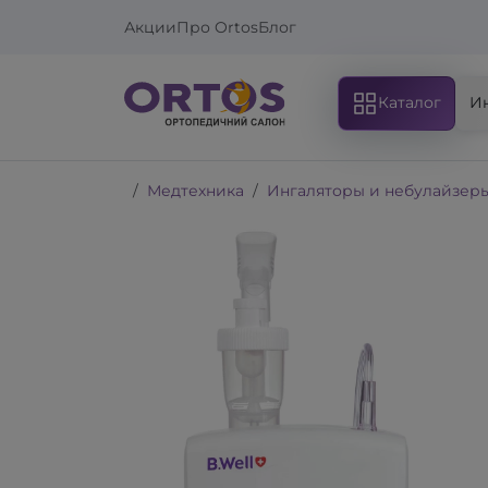
Акции
Про Ortos
Блог
Каталог
И
Медтехника
Ингаляторы и небулайзер