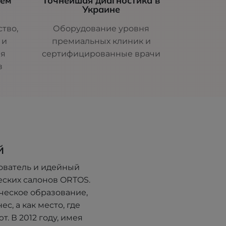
шем
Точнейшая диагностика в
Украине
тво,
Оборудование уровня
 и
премиальных клиник и
ля
сертифицированные врачи
в
й
ователь и идейный
еских салонов ORTOS.
ческое образование,
с, а как место, где
. В 2012 году, имея