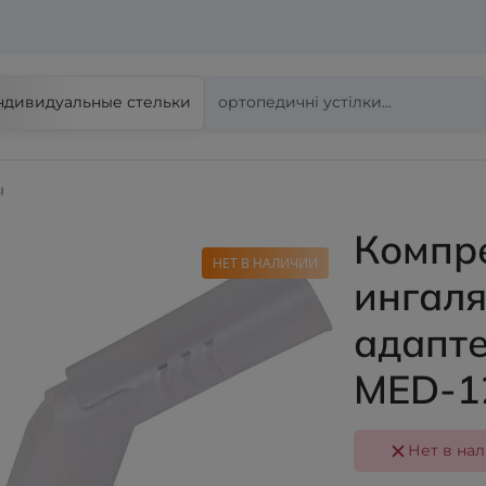
ндивидуальные стельки
ы
Компр
НЕТ В НАЛИЧИИ
ингаля
адапте
MED-1
Нет в на