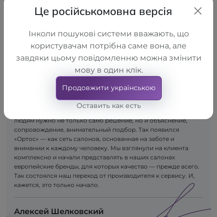
Це російськомовна версія
Інколи пошукові системи вважають, що
користувачам потрібна саме вона, але
завдяки цьому повідомленню можна змінити
мову в один клік.
Сначала появилась идея — создавать качественные
ортопедические изделия. Так возникла компания LLC
Продовжити українською
"TORHOVYI DIM "ALKOM", которая приступила к производству
продукции для поддержания здоровья опорно-
Оставить как есть
двигательного аппарата. Со временем пришло понимание:
людям нужно не только само решение, но и объяснение,
сопровождение, внимательный подбор. Так появился
«Ортос» — как сеть салонов, основанная на заботе и
внимании к каждому человеку. Мы взглянули на клиента
комплексно и начали представлять в наших салонах
европейские бренды, для которых качество — прежде всего.
Так состоялся наш переход от производителя к сервису. И,
кажется, это только начало.
Алексей Шелковский